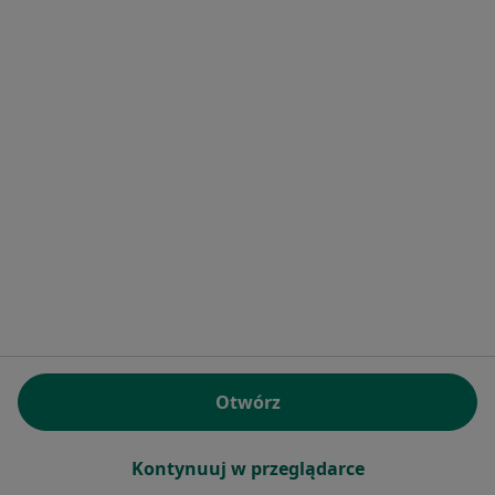
Radwańska 26, Łódź
•
Mapa
Klinika Pawlikowski
Obrzezanie
3 500 zł
Specjalista nie oferuje umawiania online pod tym adresem.
Poproś o wizytę
Otwórz
lek. Adam Rakowski
Lekarz wykonujący zabiegi medycyny estetycznej
Kontynuuj w przeglądarce
42 opinie