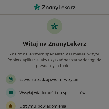
Me
Lekarz Wykonujący Zabiegi Medycyny Estetycznej • Polesie, Łódź, łódzkie
Filtry
Ubezpieczenie
Mapa
Lekarze wykonujący zabiegi medycyny
Witaj na ZnanyLekarz
estetycznej Łódź Polesie
Jak działają wyniki wyszukiwania
Znajdź najlepszych specjalistów i umawiaj wizyty.
Pobierz aplikację, aby uzyskać bezpłatny dostęp do
przydatnych funkcji:
Wybierz swoje ubezpieczenie
NFZ
Allianz
Compensa
INTER Polska
Łatwo zarządzaj swoimi wizytami
Wysyłaj wiadomości do specjalistów
Otrzymuj powiadomienia