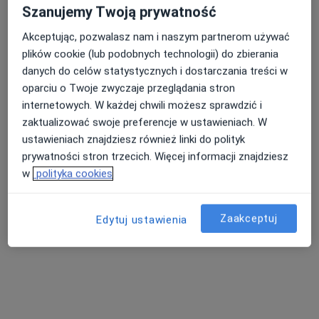
lek. Patrycja Stańczyk
lek. Aleksandra
dr n. med.
Szanujemy Twoją prywatność
ginekolog
Siekierko
Magdalena Rysz-
lekarz wykonujący
Górzyńska
Akceptując, pozwalasz nam i naszym partnerom używać
zabiegi medycyny
okulista
plików cookie (lub podobnych technologii) do zbierania
estetycznej
danych do celów statystycznych i dostarczania treści w
Zobacz wszystkich 11 specjalistów
oparciu o Twoje zwyczaje przeglądania stron
internetowych. W każdej chwili możesz sprawdzić i
Brak dostępnych specjalistów z wolnymi terminami w tym centrum medycznym.
zaktualizować swoje preferencje w ustawieniach. W
Pokaż profil
ustawieniach znajdziesz również linki do polityk
prywatności stron trzecich. Więcej informacji znajdziesz
w
polityka cookies
Zaakceptuj
Edytuj ustawienia
Bezpieczne płatności