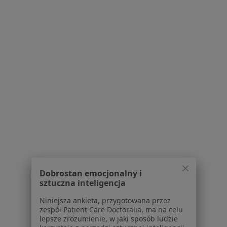
DERMED Centrum Medyczne Sp. z o. o.
·
Więcej
Medycyna estetyczna, Alergologia, Andrologia
3777 opinii
Piotrkowska 48, Łódź
•
Mapa
Konsultacja z zakresu medycyny estetycznej
250 zł
Pokaż więcej usług
dr n. med. Jacek
dr n. med. Anna
Dąbkowski
Kaczorowska
dermatolog
dermatolog
Brak dostępnych specjalistów z wolnymi terminami w tym centrum medycznym.
Dobrostan emocjonalny i
sztuczna inteligencja
Pokaż profil
Niniejsza ankieta, przygotowana przez
zespół Patient Care Doctoralia, ma na celu
lepsze zrozumienie, w jaki sposób ludzie