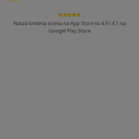
Nasza średnia ocena na App Store to 4.9 i 4.1 na
Google Play Store
Wyróżniony
lek. Martyna Buchalska (Gabryjelska)
·
Więcej
Lekarz wykonujący zabiegi medycyny estetycznej
170 opinii
Zachodnia 10, Łódź
•
Mapa
SLOW BEAUTY dr Martyna Buchalska
Konsultacja z zakresu medycyny estetycznej
250 zł
Specjalista nie oferuje umawiania online pod tym adresem.
Poproś o wizytę