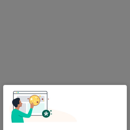
RMED Centrum Medyczne NZOZ
·
Więcej
Medycyna estetyczna, Interna, Okulistyka
4586 opinii
Mikołaja Kopernika 68, Łódź
•
Mapa
Konsultacja z zakresu medycyny estetycznej
200 zł
Pokaż więcej usług