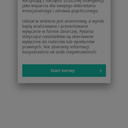
korzystają z narzędzi sztucznej inteligencji
jako wsparcia dla swojego dobrostanu
emocjonalnego i zdrowia psychicznego.
Udział w ankiecie jest anonimowy, a wyniki
będą analizowane i prezentowane
wyłącznie w formie zbiorczej. Pytania
dotyczące nastolatków są skierowane
wyłącznie do rodziców lub opiekunów
lek. Aneta Antkowicz
prawnych. Nie zbieramy informacji
bezpośrednio od osób niepełnoletnich.
Lekarz wykonujący zabiegi medycyny estetycznej, Kardiolog,
·
Więcej
Internista
64 opinie
Start survey
Drewnowska 58, Łódź
•
Mapa
Enel Sport - Centrum Ortopedii i Rehabilitacji - Łódź
Specjalista nie oferuje umawiania online pod tym adresem.
Poproś o wizytę