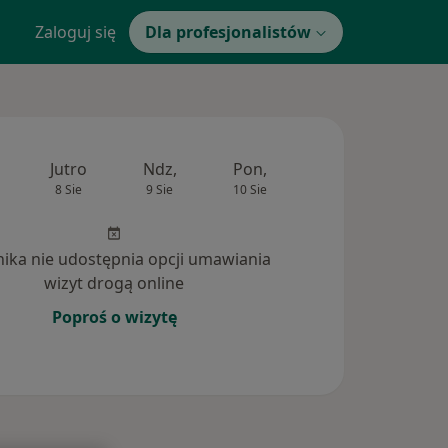
Zaloguj się
Dla profesjonalistów
Jutro
Ndz,
Pon,
Wt,
Śr,
8 Sie
9 Sie
10 Sie
11 Sie
12 Si
inika nie udostępnia opcji umawiania
wizyt drogą online
Poproś o wizytę