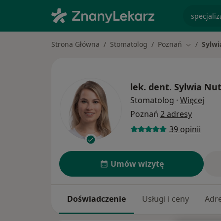
specjaliz
Strona Główna
Stomatolog
Poznań
Sylwi
Zmień mia
lek. dent.
Sylwia Nu
O sp
Stomatolog
·
Więcej
Poznań
2 adresy
39 opinii
Umów wizytę
Doświadczenie
Usługi i ceny
Adr