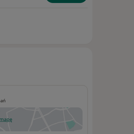
nań
 mapę
wiera się w nowej karcie