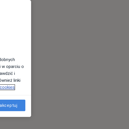
odobnych
i w oparciu o
awdzić i
wnież linki
 cookies
akceptuj