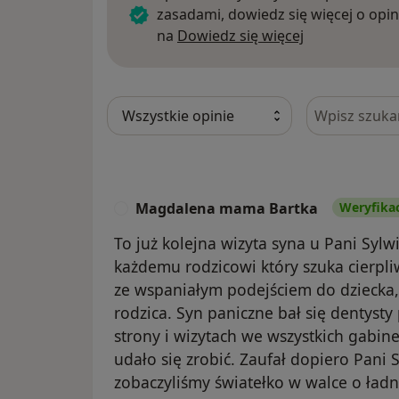
zasadami, dowiedz się więcej o opin
Dowiedz się w
na
Dowiedz się więcej
Szukaj w opi
Magdalena mama Bartka
Weryfikac
M
To już kolejna wizyta syna u Pani Sylw
każdemu rodzicowi który szuka cierpl
ze wspaniałym podejściem do dziecka,
rodzica. Syn paniczne bał się dentysty
strony i wizytach we wszystkich gabin
udało się zrobić. Zaufał dopiero Pani 
zobaczyliśmy światełko w walce o ładn