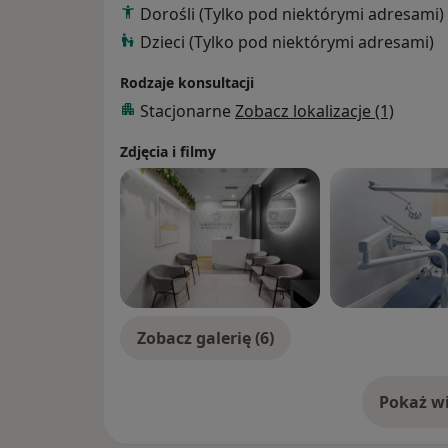
Dorośli (Tylko pod niektórymi adresami)
„Opracowanie kanałów korzeniowych piln
Dzieci (Tylko pod niektórymi adresami)
skutecznie i bezpiecznie” lek.dent. Tomasz
„Warsztaty szycia chirurgicznego” PTTS Po
Rodzaje konsultacji
„Możliwości współczesnej periodontologii
Stacjonarne
Zobacz lokalizacje (1)
„Success Stairs Introduction & Practise 3
funkcjonalna i estetyczna zębów bocznych,
Zdjęcia i filmy
Zobacz galerię (6)
Pokaż wi
o 