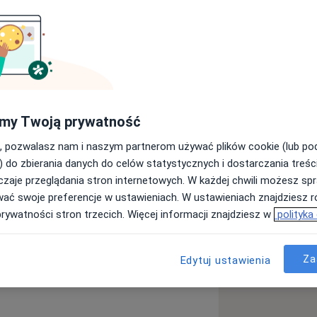
karsko- dentystycznego Uniwersytetu
 Poznaniu. Swoje zainteresowania
ii zachowawczej. Stosuje najnowsze
 szczególną uwagę zarówno na
nych zębów. Oprócz doświadczenia
my Twoją prywatność
wości, co przekłada się na zadowolenie
est dla niej dobra komunikacja oraz
, pozwalasz nam i naszym partnerom używać plików cookie (lub p
enta w trakcie wizyty.
) do zbierania danych do celów statystycznych i dostarczania treśc
zaje przeglądania stron internetowych. W każdej chwili możesz spr
wać swoje preferencje w ustawieniach. W ustawieniach znajdziesz ró
ą
mikroskopowa od A do Z.
prywatności stron trzecich. Więcej informacji znajdziesz w
polityka
łów korzeniowych oraz powtórne
Nadwrażliwość zębów
Za
Edytuj ustawienia
chowawczej” Witkowscy Dental
es
le Italiano - wybrane techniki,
gorz.