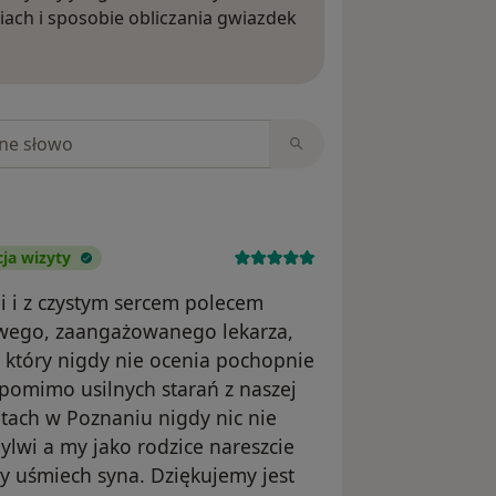
iach i sposobie obliczania gwiazdek
ięcej o opiniach
niach
ja wizyty
ii i z czystym sercem polecem
iwego, zaangażowanego lekarza,
 który nigdy nie ocenia pochopnie
 pomimo usilnych starań z naszej
etach w Poznaniu nigdy nic nie
Sylwi a my jako rodzice nareszcie
y uśmiech syna. Dziękujemy jest