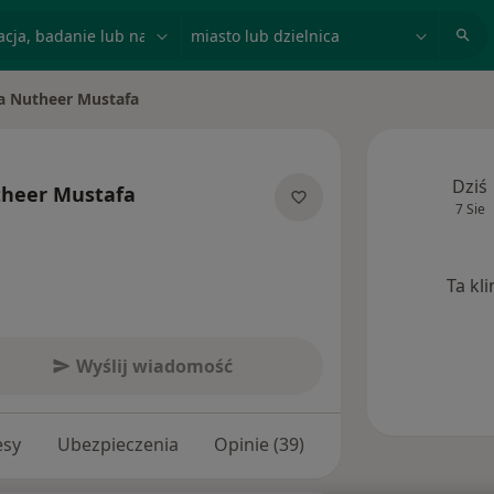
acja, badanie lub nazwisko
miasto lub dzielnica
a Nutheer Mustafa
sto
Dziś
theer Mustafa
7 Sie
ecjalizacjach
Ta kl
Wyślij wiadomość
esy
Ubezpieczenia
Opinie (39)