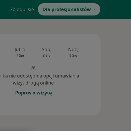
Zaloguj się
Dla profesjonalistów
Jutro
Sob,
Ndz,
Pon,
Wt,
7 Sie
8 Sie
9 Sie
10 Sie
11 Si
inika nie udostępnia opcji umawiania
wizyt drogą online
Poproś o wizytę