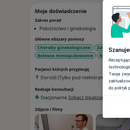
Moje doświadczenie
Zakres porad
Położnictwo i ginekologia
Główne obszary pomocy
Choroby ginekologiczne
Zaburzenia mi
Szanuje
Bolesne miesiączkowanie
Menopauza
Akceptując
technologii
Pacjenci których przyjmuję
Twoje zwyc
Dorośli (Tylko pod niektórymi adresami)
zaktualizo
do polityk 
Rodzaje konsultacji
Stacjonarne
Zobacz lokalizacje (2)
Zdjęcia i filmy