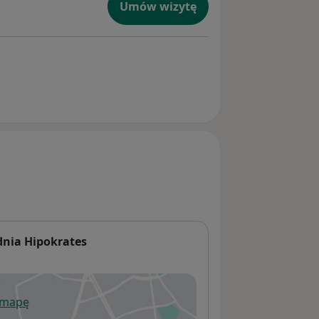
Umów wizytę
dnia Hipokrates
 mapę
wiera się w nowej karcie