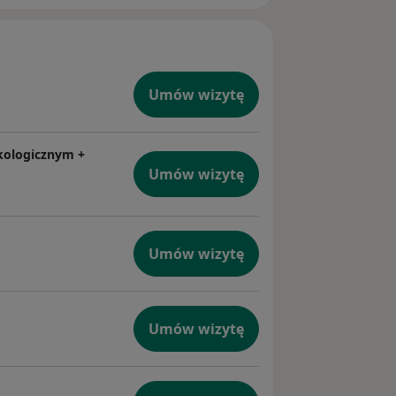
Umów wizytę
kologicznym +
Umów wizytę
Umów wizytę
Umów wizytę