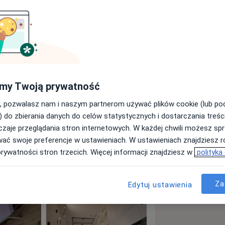
esiączkowania
my Twoją prywatność
a11y_sr_more_diseases
Mięśniaki macicy
+4
, pozwalasz nam i naszym partnerom używać plików cookie (lub p
) do zbierania danych do celów statystycznych i dostarczania treśc
zaje przeglądania stron internetowych. W każdej chwili możesz spr
wać swoje preferencje w ustawieniach. W ustawieniach znajdziesz ró
prywatności stron trzecich. Więcej informacji znajdziesz w
polityka
Za
Edytuj ustawienia