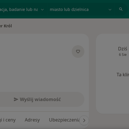
acja, badanie lub nazwisko
miasto lub dzielnica
r Król
Dziś
6 Sie
jalizacjach
Ta kl
Wyślij wiadomość
i i ceny
Adresy
Ubezpieczenia
Opinie (144)