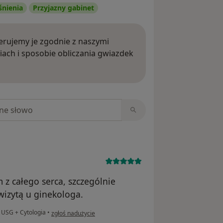
śnienia
Przyjazny gabinet
rujemy je zgodnie z naszymi
iach i sposobie obliczania gwiazdek
ięcej o opiniach
niach
 z całego serca, szczególnie
wizytą u ginekologa.
w opinii użytkownika D
 USG + Cytologia
•
zgłoś nadużycie