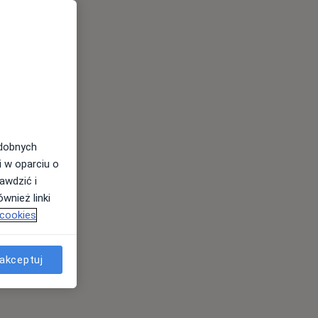
odobnych
i w oparciu o
awdzić i
wnież linki
 cookies
akceptuj