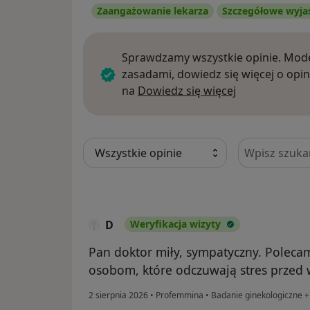
Zaangażowanie lekarza
Szczegółowe wyja
Sprawdzamy wszystkie opinie. Mode
zasadami, dowiedz się więcej o opin
Dowiedz się w
na
Dowiedz się więcej
Szukaj w opi
D
Weryfikacja wizyty
Pan doktor miły, sympatyczny. Polecam
osobom, które odczuwają stres przed 
2 sierpnia 2026
•
Profemmina
•
Badanie ginekologiczne +