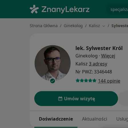
specjaliz
Strona Główna
Ginekolog
Kalisz
Sylweste
Zmień miasto
lek.
Sylwester Król
O spec
Ginekolog
·
Więcej
Kalisz
3 adresy
Nr PWZ: 3346448
144 opinie
Umów wizytę
Doświadczenie
Aktualności
Usług