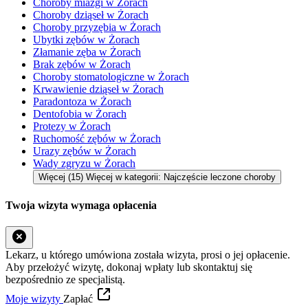
Choroby miazgi w Żorach
Choroby dziąseł w Żorach
Choroby przyzębia w Żorach
Ubytki zębów w Żorach
Złamanie zęba w Żorach
Brak zębów w Żorach
Choroby stomatologiczne w Żorach
Krwawienie dziąseł w Żorach
Paradontoza w Żorach
Dentofobia w Żorach
Protezy w Żorach
Ruchomość zębów w Żorach
Urazy zębów w Żorach
Wady zgryzu w Żorach
Więcej (15)
Więcej w kategorii: Najczęście leczone choroby
Twoja wizyta wymaga opłacenia
Lekarz, u którego umówiona została wizyta, prosi o jej opłacenie.
Aby przełożyć wizytę, dokonaj wpłaty lub skontaktuj się
bezpośrednio ze specjalistą.
Moje wizyty
Zapłać