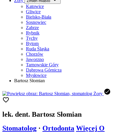
Żory
Zmień miasto
Katowice
Gliwice
Bielsko-Biała
Sosnowiec
Zabrze
Rybnik
Tychy
Bytom
Ruda Śląska
Chorzów
Jaworzno
Tarnowskie Góry
Dąbrowa Górnicza
Mysłowice
Bartosz Słomian
lek. dent.
Bartosz Słomian
Stomatolog
·
Ortodonta
Więcej
O