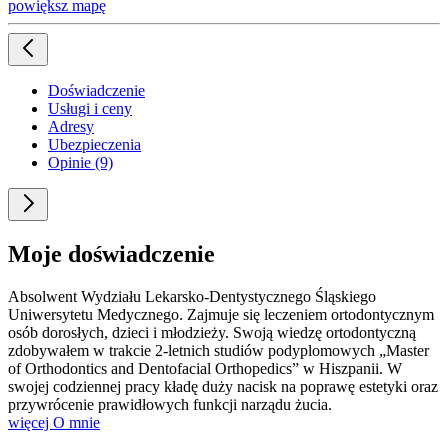
powiększ mapę
Doświadczenie
Usługi i ceny
Adresy
Ubezpieczenia
Opinie (9)
Moje doświadczenie
Absolwent Wydziału Lekarsko-Dentystycznego Śląskiego
Uniwersytetu Medycznego. Zajmuje się leczeniem ortodontycznym
osób dorosłych, dzieci i młodzieży. Swoją wiedzę ortodontyczną
zdobywałem w trakcie 2-letnich studiów podyplomowych „Master
of Orthodontics and Dentofacial Orthopedics” w Hiszpanii. W
swojej codziennej pracy kładę duży nacisk na poprawę estetyki oraz
przywrócenie prawidłowych funkcji narządu żucia.
więcej
O mnie