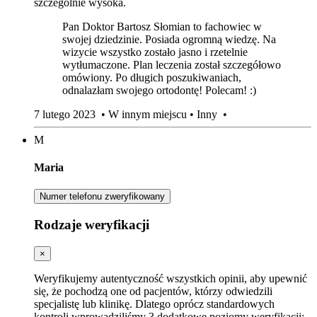
szczególnie wysoka.
Pan Doktor Bartosz Słomian to fachowiec w
swojej dziedzinie. Posiada ogromną wiedzę. Na
wizycie wszystko zostało jasno i rzetelnie
wytłumaczone. Plan leczenia został szczegółowo
omówiony. Po długich poszukiwaniach,
odnalazłam swojego ortodontę! Polecam! :)
7 lutego 2023
•
W innym miejscu
•
Inny
•
M
Maria
Numer telefonu zweryfikowany
Rodzaje weryfikacji
×
Weryfikujemy autentyczność wszystkich opinii, aby upewnić
się, że pochodzą one od pacjentów, którzy odwiedzili
specjalistę lub klinikę. Dlatego oprócz standardowych
kontroli wprowadziliśmy 3 dodatkowe poziomy weryfikacji: