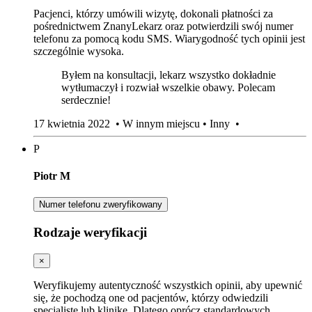
Pacjenci, którzy umówili wizytę, dokonali płatności za
pośrednictwem ZnanyLekarz oraz potwierdzili swój numer
telefonu za pomocą kodu SMS. Wiarygodność tych opinii jest
szczególnie wysoka.
Byłem na konsultacji, lekarz wszystko dokładnie
wytłumaczył i rozwiał wszelkie obawy. Polecam
serdecznie!
17 kwietnia 2022
•
W innym miejscu
•
Inny
•
P
Piotr M
Numer telefonu zweryfikowany
Rodzaje weryfikacji
×
Weryfikujemy autentyczność wszystkich opinii, aby upewnić
się, że pochodzą one od pacjentów, którzy odwiedzili
specjalistę lub klinikę. Dlatego oprócz standardowych