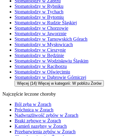
Stomatolodzy w Zabrzu
Stomatolodzy w Rybniku
Stomatolodzy w Tychach
Stomatolodzy w Bytomiu
Stomatolodzy w Rudzie Śląskiej
Stomatolodzy w Chorzowie
Stomatolodzy w Jaworznie
Stomatolodzy w Tarnowskich Górach
Stomatolodzy w Mysłowicach
Stomatolodzy w Cieszynie
Stomatolodzy w Będzinie
Stomatolodzy w Wodzisławiu Śląskim
Stomatolodzy w Raciborzu
Stomatolodzy w Oświęcimiu
Stomatolodzy w Dąbrowie Górniczej
Więcej (14)
Więcej w kategorii: W pobliżu Żorów
Najczęście leczone choroby
Ból zęba w Żorach
Próchnica w Żorach
Nadwrażliwość zębów w Żorach
Braki zębowe w Żorach
Kamień nazębny w Żorach
Przebarwienia zębów w Żorach