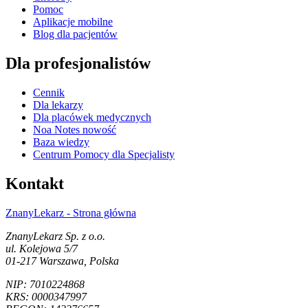
Pomoc
Aplikacje mobilne
Blog dla pacjentów
Dla profesjonalistów
Cennik
Dla lekarzy
Dla placówek medycznych
Noa Notes
nowość
Baza wiedzy
Centrum Pomocy dla Specjalisty
Kontakt
ZnanyLekarz - Strona główna
ZnanyLekarz Sp. z o.o.
ul. Kolejowa 5/7
01-217 Warszawa, Polska
NIP: ⁠7010224868
KRS: ⁠0000347997