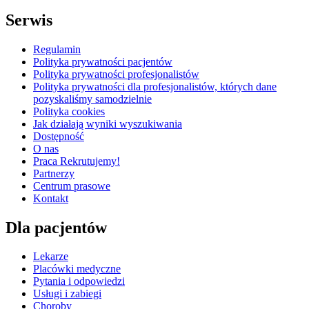
Serwis
Regulamin
Polityka prywatności pacjentów
Polityka prywatności profesjonalistów
Polityka prywatności dla profesjonalistów, których dane
pozyskaliśmy samodzielnie
Polityka cookies
Jak działają wyniki wyszukiwania
Dostępność
O nas
Praca
Rekrutujemy!
Partnerzy
Centrum prasowe
Kontakt
Dla pacjentów
Lekarze
Placówki medyczne
Pytania i odpowiedzi
Usługi i zabiegi
Choroby