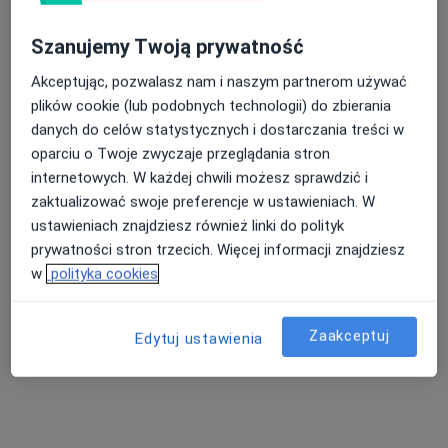
Szanujemy Twoją prywatność
lek. Małgorzata Miakisz
Akceptując, pozwalasz nam i naszym partnerom używać
·
Więcej
Reumatolog
plików cookie (lub podobnych technologii) do zbierania
20 opinii
danych do celów statystycznych i dostarczania treści w
oparciu o Twoje zwyczaje przeglądania stron
Moniuszki 2, Żary
•
Mapa
internetowych. W każdej chwili możesz sprawdzić i
Centrum Medyczne Eskulap Janusz Stankiewicz
zaktualizować swoje preferencje w ustawieniach. W
Konsultacja reumatologiczna
Brak ceny
ustawieniach znajdziesz również linki do polityk
Specjalista nie oferuje umawiania online pod tym adresem.
prywatności stron trzecich. Więcej informacji znajdziesz
w
polityka cookies
Poproś o wizytę
Zaakceptuj
Edytuj ustawienia