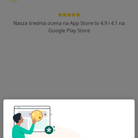
Nasza średnia ocena na App Store to 4.9 i 4.1 na
Eurodiagnosis Sp. z o.o.
Google Play Store
Radiologia
33 opinie
Domańskiego 2, Żary
•
Mapa
Rezonans magnetyczny
700 zł
Pokaż więcej usług
Brak dostępnych specjalistów z wolnymi terminami w tym centrum medycznym.
Pokaż profil