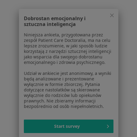
Kontakt
Dla pacjentów
Dobrostan emocjonalny i
sztuczna inteligencja
Lekarze
Placówki medyczne
Niniejsza ankieta, przygotowana przez
Pytania i odpowiedzi
zespół Patient Care Doctoralia, ma na celu
lepsze zrozumienie, w jaki sposób ludzie
Usługi i zabiegi
korzystają z narzędzi sztucznej inteligencji
Choroby
jako wsparcia dla swojego dobrostanu
Pomoc
emocjonalnego i zdrowia psychicznego.
Aplikacje mobilne
Udział w ankiecie jest anonimowy, a wyniki
Blog dla pacjentów
będą analizowane i prezentowane
wyłącznie w formie zbiorczej. Pytania
Dla profesjonalistów
dotyczące nastolatków są skierowane
wyłącznie do rodziców lub opiekunów
Cennik
prawnych. Nie zbieramy informacji
bezpośrednio od osób niepełnoletnich.
Dla lekarzy
Dla placówek medycznych
Noa Notes
nowość
Start survey
Baza wiedzy
Centrum Pomocy dla Specjalisty