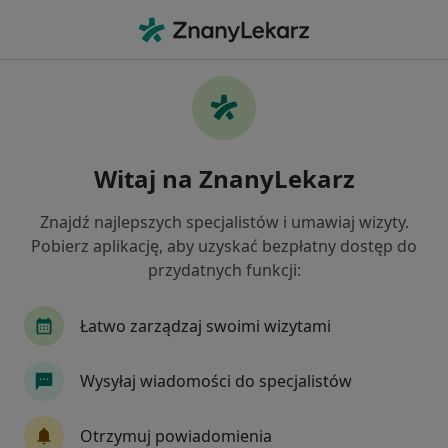
Me
Bóle Stawów • Żary, lubuskie
Filtry
• 1
Ubezpieczenie
Map
Bóle stawów specjaliści w Żarach
Witaj na ZnanyLekarz
Jak działają wyniki wyszukiwania
Znajdź najlepszych specjalistów i umawiaj wizyty.
Pobierz aplikację, aby uzyskać bezpłatny dostęp do
Jakiego specjalisty szukasz?
przydatnych funkcji:
Radiolog
Fizjoterapeuta
Anestezjolog
Łatwo zarządzaj swoimi wizytami
Wysyłaj wiadomości do specjalistów
Otrzymuj powiadomienia