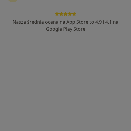
Nasza średnia ocena na App Store to 4.9 i 4.1 na
dr n. med. Elżbieta Małgorzata Kowal
Google Play Store
·
Więcej
Stomatolog
76 opinii
SABAŁY 4, Bydgoszcz
•
Mapa
Ekodent Clinic Elżbieta Kowal
Korony cyrkonowe
2 000 zł
Specjalista nie oferuje umawiania online pod tym adresem.
Poproś o wizytę
Dostępni specjaliści
Specjaliści znajdują się poza Unisław, kujawsko-
pomorskie, w obszarach bliskich Twojemu