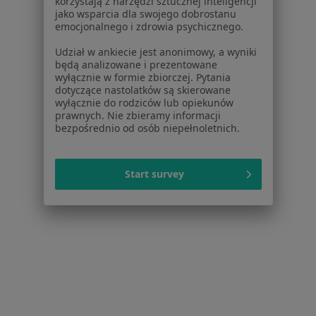
korzystają z narzędzi sztucznej inteligencji
jako wsparcia dla swojego dobrostanu
Chirurgia stomatologiczna
Brak ceny
emocjonalnego i zdrowia psychicznego.
Specjalista nie oferuje umawiania online pod tym adresem.
Udział w ankiecie jest anonimowy, a wyniki
będą analizowane i prezentowane
Poproś o wizytę
wyłącznie w formie zbiorczej. Pytania
dotyczące nastolatków są skierowane
wyłącznie do rodziców lub opiekunów
prawnych. Nie zbieramy informacji
bezpośrednio od osób niepełnoletnich.
Start survey
lek. dent. Aleksandra Siłakowska
Stomatolog
3 opinie
Chełmża
•
Mapa
Powerdent Stomatologia Grzywna 133B