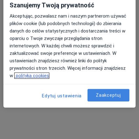
Szanujemy Twoją prywatność
Fordońska 2, Bydgoszcz
•
Mapa
Centrum Medyczne LUX MED Stomatologia Bydgoszcz - Fordońska 2
Akceptując, pozwalasz nam i naszym partnerom używać
plików cookie (lub podobnych technologii) do zbierania
Konsultacja protetyczna
od 180 zł
danych do celów statystycznych i dostarczania treści w
Specjalista nie oferuje umawiania online pod tym adresem.
oparciu o Twoje zwyczaje przeglądania stron
internetowych. W każdej chwili możesz sprawdzić i
Poproś o wizytę
zaktualizować swoje preferencje w ustawieniach. W
ustawieniach znajdziesz również linki do polityk
prywatności stron trzecich. Więcej informacji znajdziesz
w
polityka cookies
Zaakceptuj
Edytuj ustawienia
Bezpieczne płatności
lek. dent. Yevhenii Tokarskyi
·
Więcej
Stomatolog