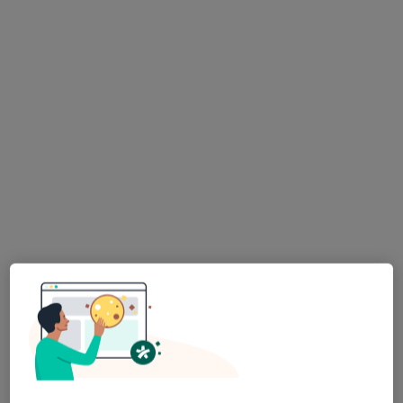
Konsultacja stomatologiczna
250 zł
Specjalista nie oferuje umawiania online pod tym adresem.
Poproś o wizytę
lek. dent. Nadia Zidan
·
Więcej
Stomatolog
7 opinii
Adres 1
Adres 2