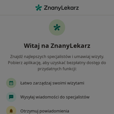
Me
Stomatolog • Unisław, kujawsko-pomorskie
Filtry
Ubezpieczenie
Mapa
Polecani stomatolodzy w Unisławiu
Witaj na ZnanyLekarz
Jak działają wyniki wyszukiwania
Znajdź najlepszych specjalistów i umawiaj wizyty.
Pobierz aplikację, aby uzyskać bezpłatny dostęp do
Wybierz swoje ubezpieczenie
przydatnych funkcji:
PZU Zdrowie
Łatwo zarządzaj swoimi wizytami
Wysyłaj wiadomości do specjalistów
Otrzymuj powiadomienia