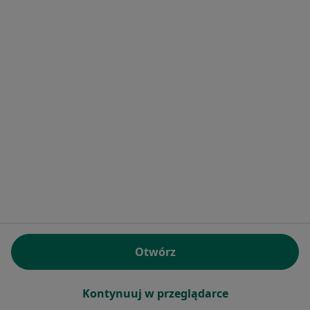
Badania profilaktyczne
100 zł
Specjalista nie oferuje umawiania online pod tym adresem.
Poproś o wizytę
lek. dent. Marcin Jaskólski
·
Więcej
Stomatolog, Chirurg szczękowo-twarzowy
Otwórz
16 opinii
Adres 1
Adres 2
Kontynuuj w przeglądarce