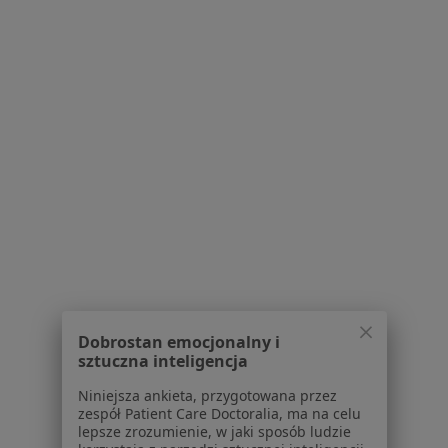
Prywatny Gabinet Stomatologiczny
Konsultacja protetyczna
Brak ceny
Specjalista nie oferuje umawiania online pod tym adresem.
Poproś o wizytę
lek. dent. Magdalena Lisiak-Myszke
Dobrostan emocjonalny i
sztuczna inteligencja
·
Więcej
Stomatolog, Chirurg stomatologiczny
20 opinii
Niniejsza ankieta, przygotowana przez
zespół Patient Care Doctoralia, ma na celu
Generała Tadeusza Bora-Komorowskiego 47, Bydgoszcz
•
Mapa
lepsze zrozumienie, w jaki sposób ludzie
Gabinet Prywatny