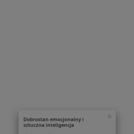
Przychodnia Stomatologiczna
Stomatologia
Petera 1, Tomaszów Lubelski
•
Mapa
Brak dostępnych specjalistów z wolnymi terminami w tym centrum medycznym.
Pokaż profil
1
2
Powiązane wyszukiwania
|
Oferty pracy - Stomatolog
W pobliżu Sabaudii
Stomatolodzy w Zamościu
Dobrostan emocjonalny i
Stomatolodzy w Tomaszowie Lubelskim
sztuczna inteligencja