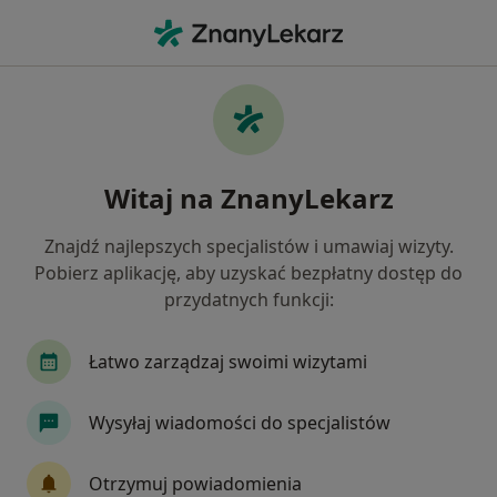
Me
Stomatolog • Sabaudia, lubelskie
Filtry
Mapa
Polecani stomatolodzy w Sabaudii
Witaj na ZnanyLekarz
Jak działają wyniki wyszukiwania
Znajdź najlepszych specjalistów i umawiaj wizyty.
Pobierz aplikację, aby uzyskać bezpłatny dostęp do
przydatnych funkcji:
Łatwo zarządzaj swoimi wizytami
Wysyłaj wiadomości do specjalistów
lek. dent. Marcin Kornet
·
Więcej
Stomatolog
Otrzymuj powiadomienia