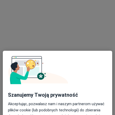
Poproś o wizytę
Dostępni specjaliści
Specjaliści znajdują się poza Sabaudia, lubelskie, w
obszarach bliskich Twojemu wyszukiwaniu.
Szanujemy Twoją prywatność
dr n. med. Amelia Cioczek-Studzińska
Akceptując, pozwalasz nam i naszym partnerom używać
·
Więcej
Stomatolog, Ortodonta
plików cookie (lub podobnych technologii) do zbierania
4 opinie