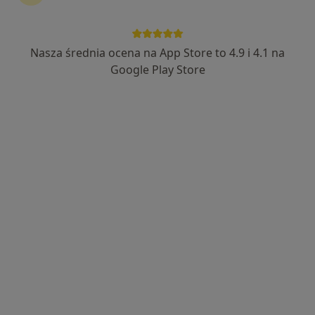
3 opinie
29 Listopada 5, Tomaszów Lubelski
•
Mapa
DENTEMA
Nasza średnia ocena na App Store to 4.9 i 4.1 na
Konsultacja stomatologiczna
Brak ceny
Google Play Store
Specjalista nie oferuje umawiania online pod tym adresem.
Poproś o wizytę
lek. Joanna Szewczuk
Stomatolog