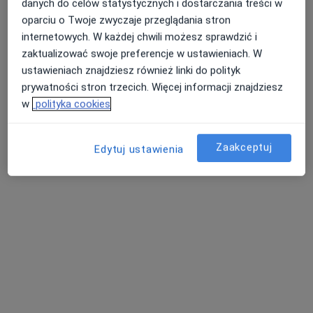
danych do celów statystycznych i dostarczania treści w
Jana Kilińskiego 68A, Zamość
•
Mapa
oparciu o Twoje zwyczaje przeglądania stron
Excellent Smile Zamość
internetowych. W każdej chwili możesz sprawdzić i
zaktualizować swoje preferencje w ustawieniach. W
Konsultacja ortodontyczna
Brak ceny
ustawieniach znajdziesz również linki do polityk
Specjalista nie oferuje umawiania online pod tym adresem.
prywatności stron trzecich. Więcej informacji znajdziesz
w
polityka cookies
Poproś o wizytę
Zaakceptuj
Edytuj ustawienia
Inni specjaliści w Twojej okolicy
Obecnie nie ma wolnych miejsc. Sprawdź później
nowe oferty.