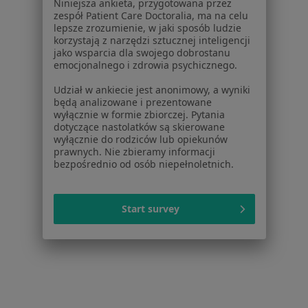
Stomatolodzy w Lubaczowie
Niniejsza ankieta, przygotowana przez
zespół Patient Care Doctoralia, ma na celu
Stomatolodzy w Hrubieszowie
lepsze zrozumienie, w jaki sposób ludzie
korzystają z narzędzi sztucznej inteligencji
Stomatolodzy w Szczebrzeszynie
jako wsparcia dla swojego dobrostanu
emocjonalnego i zdrowia psychicznego.
Więcej (8)
Więcej w kategorii: W pobliżu Sabaudii
Udział w ankiecie jest anonimowy, a wyniki
będą analizowane i prezentowane
wyłącznie w formie zbiorczej. Pytania
dotyczące nastolatków są skierowane
Strona Główna
Stomatolog
Sabaudia
Zmień miasto
wyłącznie do rodziców lub opiekunów
prawnych. Nie zbieramy informacji
bezpośrednio od osób niepełnoletnich.
Start survey
Serwis
Regulamin
Polityka prywatności pacjentów
Polityka prywatności profesjonalistów