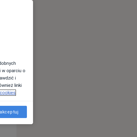
Śr,
Czw,
Pt,
12 Sie
13 Sie
14 Sie
odobnych
i w oparciu o
awdzić i
wnież linki
 cookies
Śr,
Czw,
Pt,
12 Sie
13 Sie
14 Sie
akceptuj