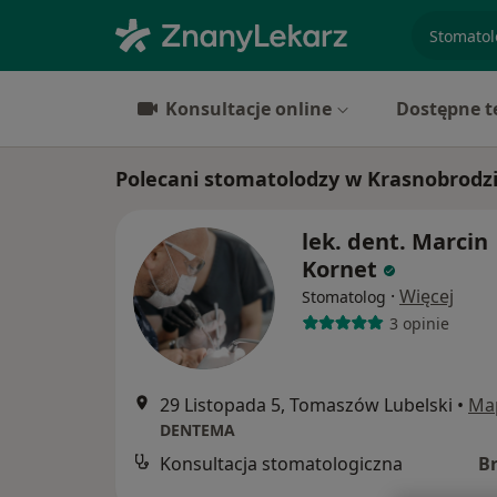
specjaliz
Konsultacje online
Dostępne t
Polecani stomatolodzy w Krasnobrodz
lek. dent. Marcin
Kornet
·
Więcej
Stomatolog
3 opinie
29 Listopada 5, Tomaszów Lubelski
•
Ma
DENTEMA
Konsultacja stomatologiczna
B