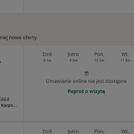
iej nowe oferty.
Dziś
Jutro
Pon,
Wt,
8 Sie
9 Sie
10 Sie
11 Sie
Umawianie online nie jest dostępne
Poproś o wizytę
apa
Prywatny Gabinet Stomatologiczny Barbara Karpowicz-Cioch
Dziś
Jutro
Pon,
Wt,