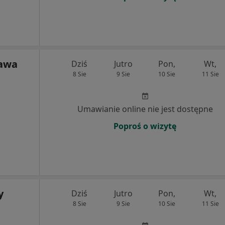
ława
Dziś
Jutro
Pon,
Wt,
8 Sie
9 Sie
10 Sie
11 Sie
Umawianie online nie jest dostępne
Poproś o wizytę
y
Dziś
Jutro
Pon,
Wt,
8 Sie
9 Sie
10 Sie
11 Sie