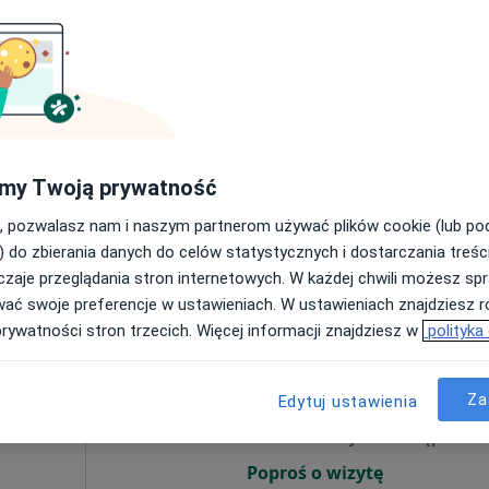
zka
Dziś
Jutro
Pon,
Wt,
8 Sie
9 Sie
10 Sie
11 Sie
Umawianie online nie jest dostępne
my Twoją prywatność
Poproś o wizytę
, pozwalasz nam i naszym partnerom używać plików cookie (lub p
) do zbierania danych do celów statystycznych i dostarczania treśc
zaje przeglądania stron internetowych. W każdej chwili możesz spr
wać swoje preferencje w ustawieniach. W ustawieniach znajdziesz ró
prywatności stron trzecich. Więcej informacji znajdziesz w
polityka
czuk
Dziś
Jutro
Pon,
Wt,
8 Sie
9 Sie
10 Sie
11 Sie
Za
Edytuj ustawienia
Umawianie online nie jest dostępne
Poproś o wizytę