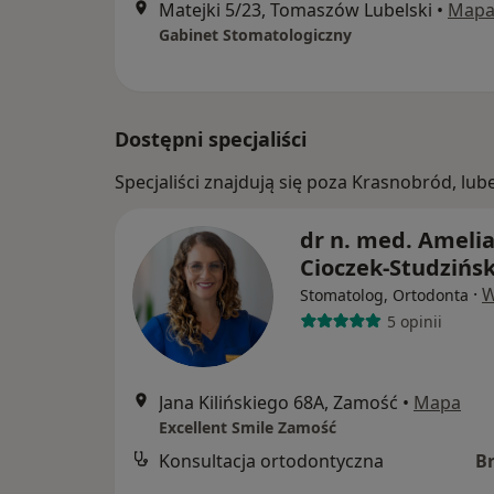
Matejki 5/23, Tomaszów Lubelski
•
Map
Gabinet Stomatologiczny
Dostępni specjaliści
Specjaliści znajdują się poza Krasnobród, lu
dr n. med. Ameli
Cioczek-Studzińs
·
W
Stomatolog, Ortodonta
5 opinii
Jana Kilińskiego 68A, Zamość
•
Mapa
Excellent Smile Zamość
Konsultacja ortodontyczna
B