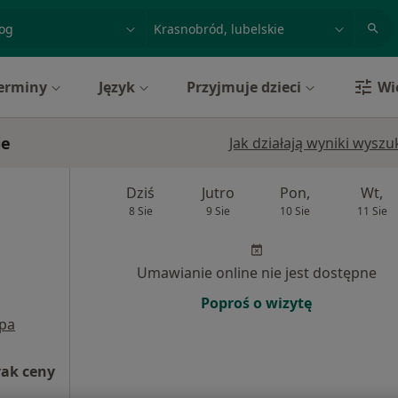
acja, badanie lub nazwisko
miasto lub dzielnica
erminy
Język
Przyjmuje dzieci
Wi
ie
Jak działają wyniki wysz
Dziś
Jutro
Pon,
Wt,
8 Sie
9 Sie
10 Sie
11 Sie
Umawianie online nie jest dostępne
Poproś o wizytę
pa
rak ceny