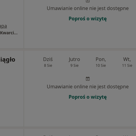
Umawianie online nie jest dostępne
Poproś o wizytę
apa
Prywatny Gabinet Stomatologiczny Dariusz Kwarciany
iągło
Dziś
Jutro
Pon,
Wt,
8 Sie
9 Sie
10 Sie
11 Sie
Umawianie online nie jest dostępne
Poproś o wizytę