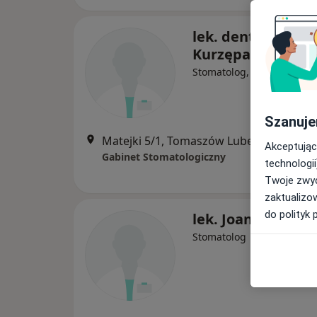
lek. dent. Agnies
Kurzępa
Stomatolog, Ortodonta
Szanuje
Matejki 5/1, Tomaszów Lubelski
•
Mapa
Akceptując
Gabinet Stomatologiczny
technologii
Twoje zwyc
zaktualizo
do polityk 
lek. Joanna Szew
Stomatolog