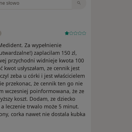
Medident. Za wypełnienie
twardzalne!) zaplacilam 150 zl,
owej przychodni widnieje kwota 100
ść kwot usłyszałam, ze cennik jest
czyl zeba u córki i jest właścicielem
e przekonac, że cennik ten go nie
lam wczesniej poinformowana, że ze
yższy koszt. Dodam, ze dziecko
 a leczenie trwalo może 5 minut.
ny, corka nawet nie dostala kubka
nika Joanna