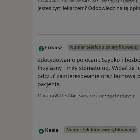
15 lipca 2022
•
Stanisław Kurzępa
•
Inny
•
zgłoś nadużycie
Jesteś tym lekarzem? Odpowiedz na tę opin
Łukasz
Numer telefonu zweryfikowany
Ł
Zdecydowanie polecam. Szybko i bezbol
Przyjazny i miły stomatolog. Widać że lub
odczuć zainteresowanie oraz fachową
pacjenta.
w opinii użytkowni
11 marca 2021
•
Adam Kurzępa
•
Inny
•
zgłoś nadużycie
Kasia
Numer telefonu zweryfikowany
K