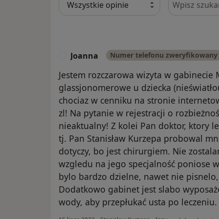
Joanna
Numer telefonu zweryfikowany
J
Jestem rozczarowa wizyta w gabinecie 
glassjonomerowe u dziecka (nieświatłou
chociaz w cenniku na stronie internet
zl! Na pytanie w rejestracji o rozbieżno
nieaktualny! Z kolei Pan doktor, ktory le
tj. Pan Stanisław Kurzepa probowal mni
dotyczy, bo jest chirurgiem. Nie zosta
wzgledu na jego specjalność poniose w
bylo bardzo dzielne, nawet nie pisnelo,
Dodatkowo gabinet jest slabo wyposażo
wody, aby przepłukać usta po leczeniu.
w opinii użytkow