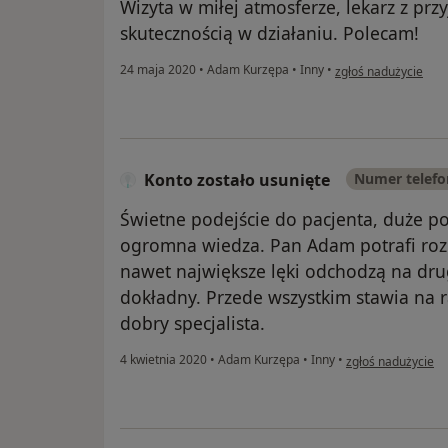
Wizyta w miłej atmosferze, lekarz z pr
skutecznością w działaniu. Polecam!
w opinii użytkownika
24 maja 2020
•
Adam Kurzępa
•
Inny
•
zgłoś nadużycie
Konto zostało usunięte
Numer telef
Świetne podejście do pacjenta, duże p
ogromna wiedza. Pan Adam potrafi rozl
nawet największe lęki odchodzą na drug
dokładny. Przede wszystkim stawia na r
dobry specjalista.
w opinii użytkowni
4 kwietnia 2020
•
Adam Kurzępa
•
Inny
•
zgłoś nadużycie