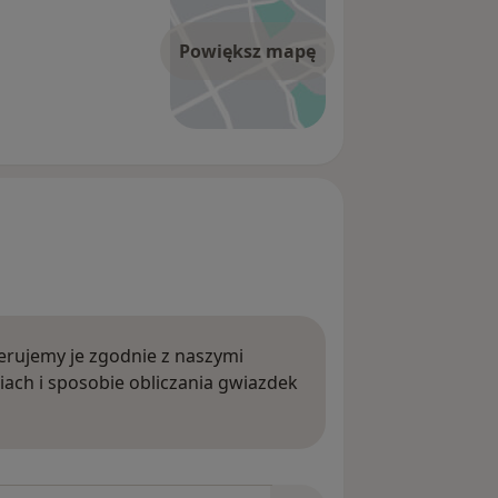
Powiększ mapę
rujemy je zgodnie z naszymi
iach i sposobie obliczania gwiazdek
ięcej o opiniach
niach