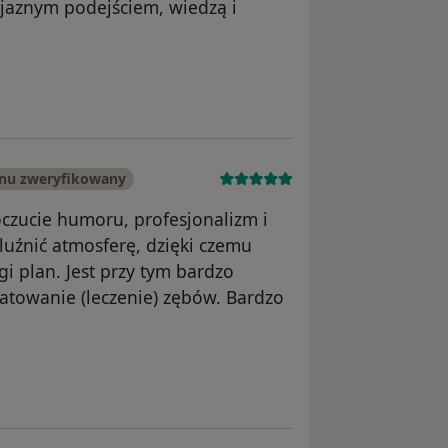
zyjaznym podejściem, wiedzą i
 Kasia
onu zweryfikowany
oczucie humoru, profesjonalizm i
uźnić atmosferę, dzięki czemu
i plan. Jest przy tym bardzo
atowanie (leczenie) zębów. Bardzo
ka Konto zostało usunięte