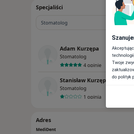
Specjaliści
Stomatolog
Szanuje
Adam Kurzępa
Akceptując
technologii
Stomatolog
Twoje zwyc
4 opinie
zaktualizo
do polityk 
Stanisław Kurzępa
Stomatolog
1 opinia
Adres
MediDent