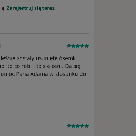
ię!
Zarejestruj się teraz
eśnie zostały usunięte ósemki.
i to co robi i to się ceni. Da się
 pomoc Pana Adama w stosunku do
ka Łukasz