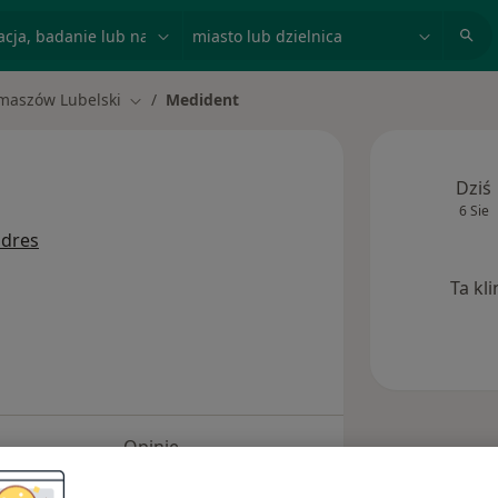
acja, badanie lub nazwisko
miasto lub dzielnica
maszów Lubelski
Medident
miasto
Zmień miasto
Dziś
6 Sie
adres
Ta kl
Opinie