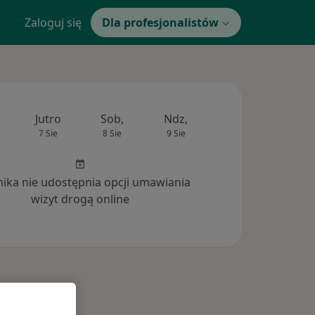
Zaloguj się
Dla profesjonalistów
Jutro
Sob,
Ndz,
Pon,
Wt,
7 Sie
8 Sie
9 Sie
10 Sie
11 Si
inika nie udostępnia opcji umawiania
wizyt drogą online