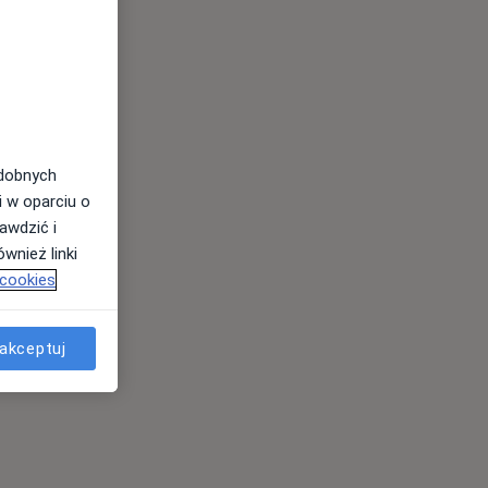
odobnych
i w oparciu o
awdzić i
wnież linki
 cookies
akceptuj