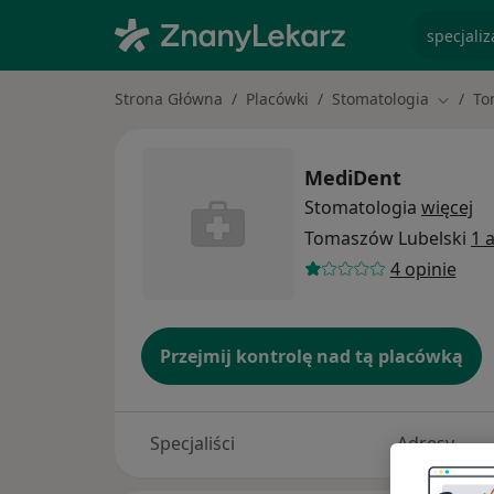
specjaliz
Strona Główna
Placówki
Stomatologia
To
Zmień 
MediDent
Stomatologia
więcej
Tomaszów Lubelski
1 
4 opinie
Przejmij kontrolę nad tą placówką
Specjaliści
Adresy