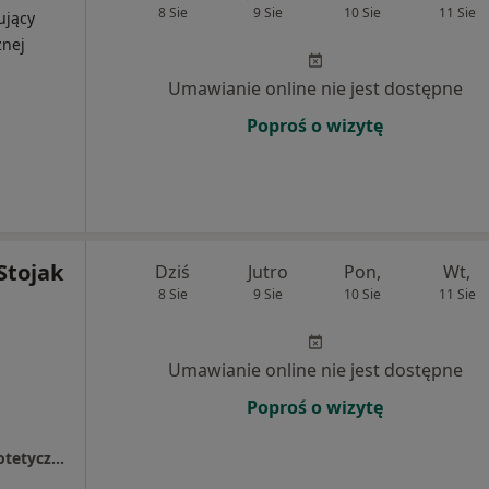
8 Sie
9 Sie
10 Sie
11 Sie
ujący
znej
Umawianie online nie jest dostępne
Poproś o wizytę
Stojak
Dziś
Jutro
Pon,
Wt,
8 Sie
9 Sie
10 Sie
11 Sie
Umawianie online nie jest dostępne
Poproś o wizytę
"Specjal-Dent" Gabinet Stomatologiczno-Protetyczny.