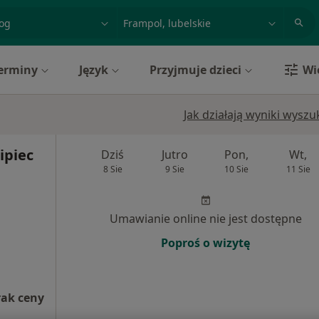
acja, badanie lub nazwisko
miasto lub dzielnica
erminy
Język
Przyjmuje dzieci
Wi
Jak działają wyniki wysz
Lipiec
Dziś
Jutro
Pon,
Wt,
8 Sie
9 Sie
10 Sie
11 Sie
Umawianie online nie jest dostępne
Poproś o wizytę
rak ceny