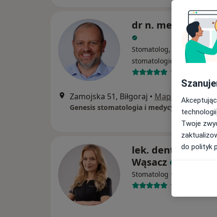
dr n. med. Janusz
Stomatolog, Chirurg
stomatologiczny, Chirurg
10 opinii
Szanuje
Zamojska 51, Biłgoraj
•
Mapa
Akceptując
Genesis stomatologia i medycyna
technologii
Twoje zwyc
zaktualizo
do polityk 
lek. dent. Marzen
Wąsacz
·
Więcej
Stomatolog
12 opinii