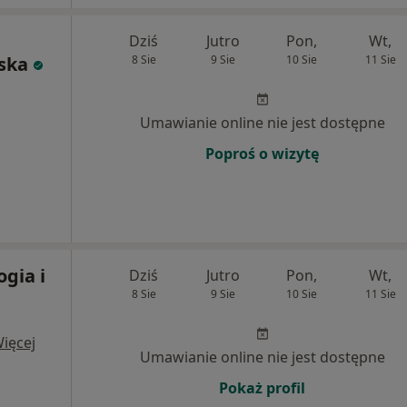
Dziś
Jutro
Pon,
Wt,
ska
8 Sie
9 Sie
10 Sie
11 Sie
Umawianie online nie jest dostępne
Poproś o wizytę
gia i
Dziś
Jutro
Pon,
Wt,
8 Sie
9 Sie
10 Sie
11 Sie
ięcej
Umawianie online nie jest dostępne
Pokaż profil