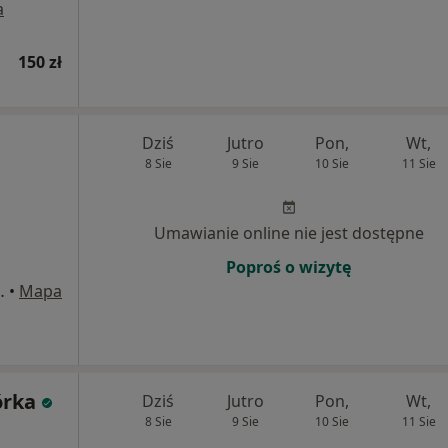
a
150 zł
Dziś
Jutro
Pon,
Wt,
8 Sie
9 Sie
10 Sie
11 Sie
Umawianie online nie jest dostępne
Poproś o wizytę
dersa 3/1, Biłgoraj
•
Mapa
órka
Dziś
Jutro
Pon,
Wt,
8 Sie
9 Sie
10 Sie
11 Sie