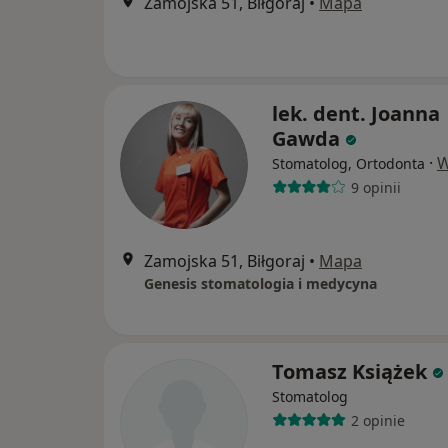
Zamojska 51, Biłgoraj
•
Mapa
lek. dent. Joanna
Gawda
·
W
Stomatolog, Ortodonta
9 opinii
Zamojska 51, Biłgoraj
•
Mapa
Genesis stomatologia i medycyna
Tomasz Książek
Stomatolog
2 opinie