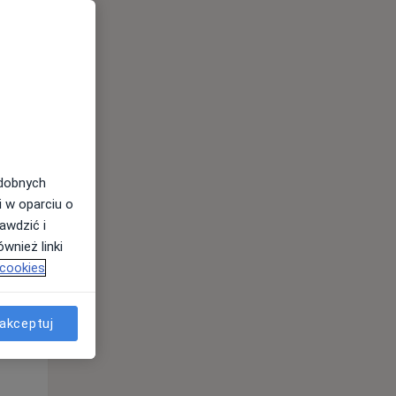
Śr,
Czw,
Pt,
12 Sie
13 Sie
14 Sie
odobnych
i w oparciu o
awdzić i
wnież linki
 cookies
Śr,
Czw,
Pt,
12 Sie
13 Sie
14 Sie
akceptuj