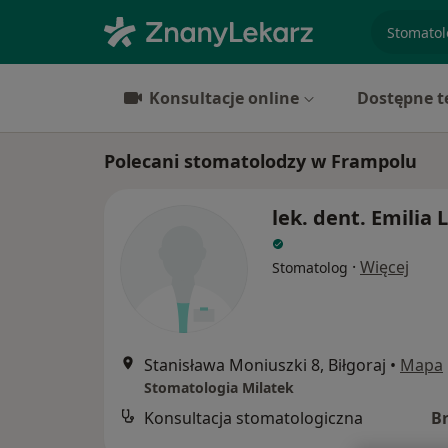
specjaliz
Konsultacje online
Dostępne t
Polecani stomatolodzy w Frampolu
lek. dent. Emilia 
·
Więcej
Stomatolog
Stanisława Moniuszki 8, Biłgoraj
•
Mapa
Stomatologia Milatek
Konsultacja stomatologiczna
B