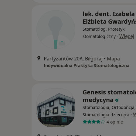
lek. dent. Izabela
Elżbieta Gwardyń
Stomatolog, Protetyk
·
Więcej
stomatologiczny
Partyzantów 20A, Biłgoraj
•
Mapa
Indywidualna Praktyka Stomatologiczna
Genesis stomatolo
medycyna
Stomatologia, Ortodoncja,
·
W
Stomatologia dziecięca
4 opinie