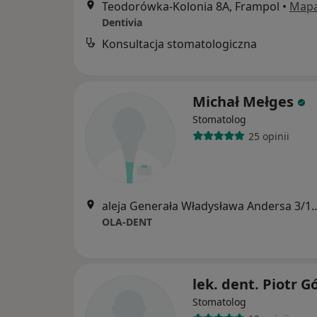
Teodorówka-Kolonia 8A, Frampol
•
Map
Dentivia
Konsultacja stomatologiczna
Michał Mełges
Stomatolog
25 opinii
aleja Generała Władysława An
OLA-DENT
lek. dent. Piotr G
Stomatolog