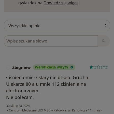
Dowiedz się więce
gwiazdek na
Dowiedz się więcej
Szukaj w opiniach
Zbigniew
Weryfikacja wizyty
Z
Cisnieniomierz stary,nie działa. Grucha
Ulekarza 80 a u mnie 112 ciśnienia na
elektronicznym.
Nie polecam.
30 sierpnia 2024
•
Centrum Medyczne LUX MED – Katowice, ul. Karłowicza 11
•
Inny
•