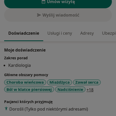
Umów wizytę
Wyślij wiadomość
Doświadczenie
Usługi i ceny
Adresy
Ubezpi
Moje doświadczenie
Zakres porad
Kardiologia
Główne obszary pomocy
Choroba wieńcowa
Miażdżyca
Zawał serca
a11y_sr_mo
Ból w klatce piersiowej
Nadciśnienie
+18
Pacjenci których przyjmuję
Dorośli (Tylko pod niektórymi adresami)