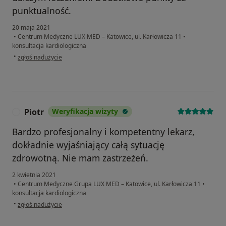
punktualność.
20 maja 2021
•
Centrum Medyczne LUX MED – Katowice, ul. Karłowicza 11
•
konsultacja kardiologiczna
w opinii użytkownika RB
•
zgłoś nadużycie
Piotr
Weryfikacja wizyty
P
Bardzo profesjonalny i kompetentny lekarz,
dokładnie wyjaśniający całą sytuację
zdrowotną. Nie mam zastrzeżeń.
2 kwietnia 2021
•
Centrum Medyczne Grupa LUX MED – Katowice, ul. Karłowicza 11
•
konsultacja kardiologiczna
w opinii użytkownika Piotr
•
zgłoś nadużycie