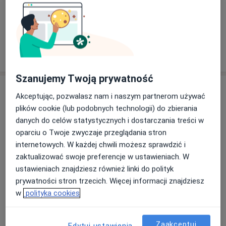
Próba wysiłkowa
Od 315 zł
Szczegóły
W jaki sposób ustalane są ceny?
Szanujemy Twoją prywatność
Adresy (3)
Akceptując, pozwalasz nam i naszym partnerom używać
plików cookie (lub podobnych technologii) do zbierania
Adres 1
Adres 2
Adres 3
danych do celów statystycznych i dostarczania treści w
oparciu o Twoje zwyczaje przeglądania stron
internetowych. W każdej chwili możesz sprawdzić i
Centrum Medyczne Grupa LUX MED –
zaktualizować swoje preferencje w ustawieniach. W
Katowice, ul. Karłowicza 11
ustawieniach znajdziesz również linki do polityk
Karłowicza,
40-145
Katowice
prywatności stron trzecich. Więcej informacji znajdziesz
w
polityka cookies
Powiększ mapę
otwiera się w nowej karcie
Zaakceptuj
Edytuj ustawienia