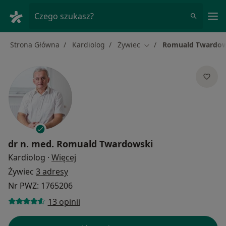
Me
Czego szukasz?
Strona Główna
Kardiolog
Żywiec
Romuald Twardow
Zmień miasto
dr n. med.
Romuald Twardowski
O specjalizacjach
Kardiolog
·
Więcej
Żywiec
3 adresy
Nr PWZ: 1765206
13 opinii