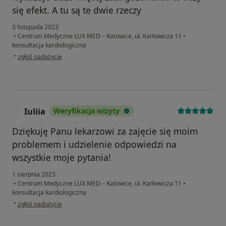
się efekt. A tu są te dwie rzeczy
3 listopada 2023
•
Centrum Medyczne LUX MED – Katowice, ul. Karłowicza 11
•
konsultacja kardiologiczna
w opinii użytkownika MD
•
zgłoś nadużycie
Iuliia
Weryfikacja wizyty
I
Dziękuję Panu lekarzowi za zajęcie się moim
problemem i udzielenie odpowiedzi na
wszystkie moje pytania!
1 sierpnia 2023
•
Centrum Medyczne LUX MED – Katowice, ul. Karłowicza 11
•
konsultacja kardiologiczna
w opinii użytkownika Iuliia
•
zgłoś nadużycie