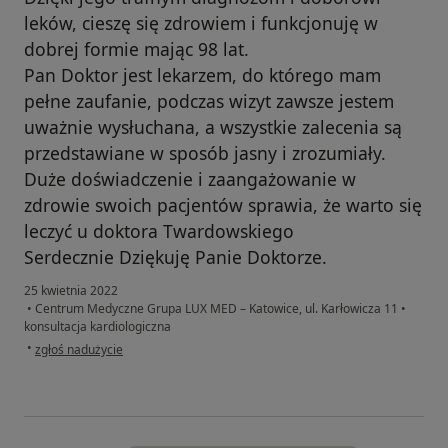
leków, cieszę się zdrowiem i funkcjonuję w
dobrej formie mając 98 lat.
Pan Doktor jest lekarzem, do którego mam
pełne zaufanie, podczas wizyt zawsze jestem
uważnie wysłuchana, a wszystkie zalecenia są
przedstawiane w sposób jasny i zrozumiały.
Duże doświadczenie i zaangażowanie w
zdrowie swoich pacjentów sprawia, że warto się
leczyć u doktora Twardowskiego
Serdecznie Dziękuję Panie Doktorze.
25 kwietnia 2022
•
Centrum Medyczne Grupa LUX MED – Katowice, ul. Karłowicza 11
•
konsultacja kardiologiczna
w opinii użytkownika URSZULA
•
zgłoś nadużycie