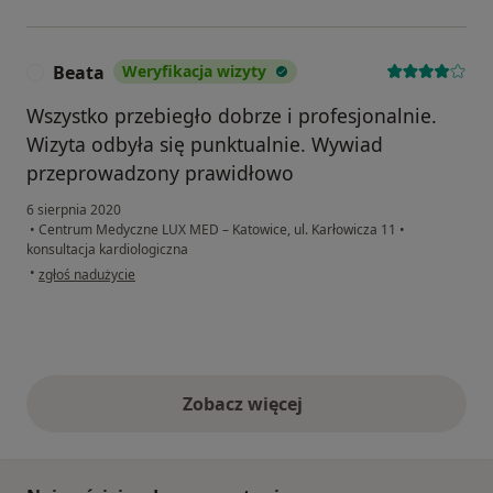
Beata
Weryfikacja wizyty
B
Wszystko przebiegło dobrze i profesjonalnie.
Wizyta odbyła się punktualnie. Wywiad
przeprowadzony prawidłowo
6 sierpnia 2020
•
Centrum Medyczne LUX MED – Katowice, ul. Karłowicza 11
•
konsultacja kardiologiczna
w opinii użytkownika Beata
•
zgłoś nadużycie
Zobacz więcej
opinie powyżej