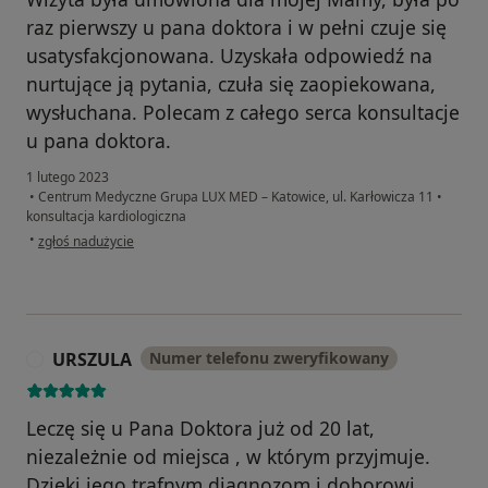
raz pierwszy u pana doktora i w pełni czuje się
usatysfakcjonowana. Uzyskała odpowiedź na
nurtujące ją pytania, czuła się zaopiekowana,
wysłuchana. Polecam z całego serca konsultacje
u pana doktora.
1 lutego 2023
•
Centrum Medyczne Grupa LUX MED – Katowice, ul. Karłowicza 11
•
konsultacja kardiologiczna
w opinii użytkownika Alicja M.
•
zgłoś nadużycie
URSZULA
Numer telefonu zweryfikowany
U
Leczę się u Pana Doktora już od 20 lat,
niezależnie od miejsca , w którym przyjmuje.
Dzięki jego trafnym diagnozom i doborowi