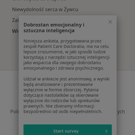
Niewydolność serca w Żywcu
Zaburzenia rytmu serca w Żywcu
Dobrostan emocjonalny i
sztuczna inteligencja
Więcej (15)
Więcej w kategorii: Najczęście leczone chorob
Niniejsza ankieta, przygotowana przez
zespół Patient Care Doctoralia, ma na celu
lepsze zrozumienie, w jaki sposób ludzie
korzystają z narzędzi sztucznej inteligencji
jako wsparcia dla swojego dobrostanu
emocjonalnego i zdrowia psychicznego.
Serwis
Udział w ankiecie jest anonimowy, a wyniki
będą analizowane i prezentowane
Regulamin
wyłącznie w formie zbiorczej. Pytania
dotyczące nastolatków są skierowane
Polityka prywatności pacjentów
wyłącznie do rodziców lub opiekunów
Polityka prywatności profesjonalistów
prawnych. Nie zbieramy informacji
Polityka prywatności dla profesjonalistów, których
bezpośrednio od osób niepełnoletnich.
dane pozyskaliśmy samodzielnie
Polityka cookies
Start survey
Jak działają wyniki wyszukiwania