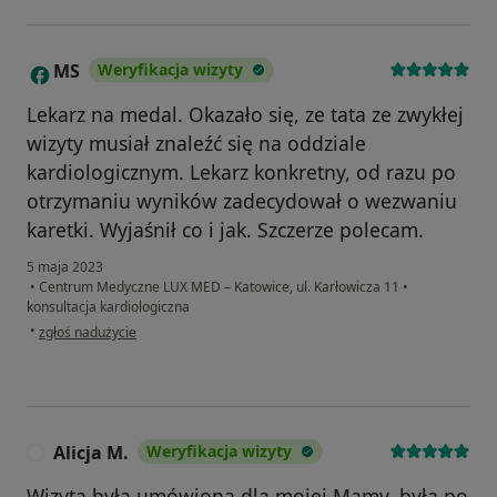
MS
Weryfikacja wizyty
M
Lekarz na medal. Okazało się, ze tata ze zwykłej
wizyty musiał znaleźć się na oddziale
kardiologicznym. Lekarz konkretny, od razu po
otrzymaniu wyników zadecydował o wezwaniu
karetki. Wyjaśnił co i jak. Szczerze polecam.
5 maja 2023
•
Centrum Medyczne LUX MED – Katowice, ul. Karłowicza 11
•
konsultacja kardiologiczna
w opinii użytkownika MS
•
zgłoś nadużycie
Alicja M.
Weryfikacja wizyty
A
Wizyta była umówiona dla mojej Mamy, była po