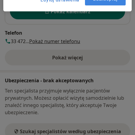
Dostępność
Pokaż kalendarz
Telefon
33 472...
Pokaż numer telefonu
Pokaż więcej
o adresie
Ubezpieczenia - brak akceptowanych
Ten specjalista przyjmuje wyłącznie pacjentów
prywatnych. Możesz opłacić wizytę samodzielnie lub
znaleźć innego specjalistę, który akceptuje Twoje
ubezpieczenie.
Szukaj specjalistów według ubezpieczenia