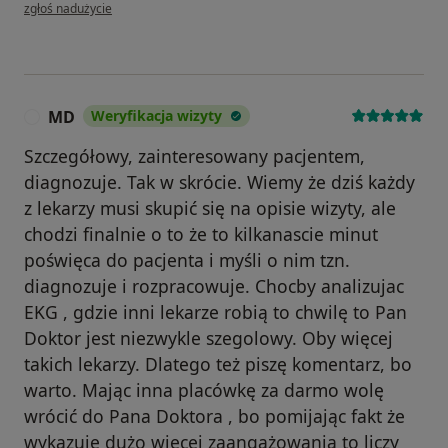
w opinii użytkownika Zbigniew
zgłoś nadużycie
MD
Weryfikacja wizyty
M
Szczegółowy, zainteresowany pacjentem,
diagnozuje. Tak w skrócie. Wiemy że dziś każdy
z lekarzy musi skupić się na opisie wizyty, ale
chodzi finalnie o to że to kilkanascie minut
poświęca do pacjenta i myśli o nim tzn.
diagnozuje i rozpracowuje. Chocby analizujac
EKG , gdzie inni lekarze robią to chwilę to Pan
Doktor jest niezwykle szegolowy. Oby więcej
takich lekarzy. Dlatego też piszę komentarz, bo
warto. Mając inna placówkę za darmo wolę
wrócić do Pana Doktora , bo pomijając fakt że
wykazuje dużo więcej zaangażowania to liczy