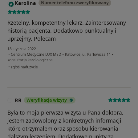
Karolina
Numer telefonu zweryfikowany
K
Rzetelny, kompetentny lekarz. Zainteresowany
historią pacjenta. Dodatkowo punktualny i
uprzejmy. Polecam
18 stycznia 2022
•
Centrum Medyczne LUX MED – Katowice, ul. Karłowicza 11
•
konsultacja kardiologiczna
w opinii użytkownika Karolina
•
zgłoś nadużycie
RB
Weryfikacja wizyty
R
Była to moja pierwsza wizyta u Pana doktora,
jestem zadowolony z konkretnych informacji,
które otrzymałem oraz sposobu kierowania
dalszym leczeniem. Dodatkowe punkty za