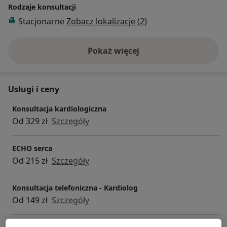
Rodzaje konsultacji
Stacjonarne
Zobacz lokalizacje (2)
Pokaż więcej
o doświadczeniu
Usługi i ceny
Konsultacja kardiologiczna
Od 329 zł
Szczegóły
ECHO serca
Od 215 zł
Szczegóły
Konsultacja telefoniczna - Kardiolog
Od 149 zł
Szczegóły