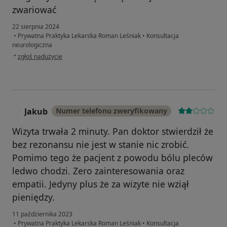
zwariować
22 sierpnia 2024
•
Prywatna Praktyka Lekarska Roman Leśniak
•
Konsultacja
neurologiczna
w opinii użytkownika Karo
•
zgłoś nadużycie
Jakub
Numer telefonu zweryfikowany
J
Wizyta trwała 2 minuty. Pan doktor stwierdził że
bez rezonansu nie jest w stanie nic zrobić.
Pomimo tego że pacjent z powodu bólu pleców
ledwo chodzi. Zero zainteresowania oraz
empatii. Jedyny plus że za wizyte nie wziął
pieniędzy.
11 października 2023
•
Prywatna Praktyka Lekarska Roman Leśniak
•
Konsultacja