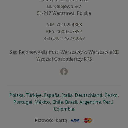
ul. Kolejowa 5/7
01-217 Warszawa, Polska
NIP: ⁠7010224868
KRS: ⁠0000347997
REGON: ⁠142276657
Sąd Rejonowy dla m.st. Warszawy w Warszawie XII
Wydział Gospodarczy KRS
Facebook
otwiera się w nowej karcie
otwiera się w nowej karcie
otwiera się w nowej karcie
otwiera się w nowej karcie
otwiera się w nowej karci
otwiera się
otwi
Polska
,
Türkiye
,
España
,
Italia
,
Deutschland
,
Česko
,
otwiera się w nowej karcie
otwiera się w nowej karcie
otwiera się w nowej karcie
otwiera się w nowej kar
otwiera się 
otwier
Portugal
,
México
,
Chile
,
Brasil
,
Argentina
,
Perú
,
otwiera się w nowej karc
Colombia
Płatności kartą