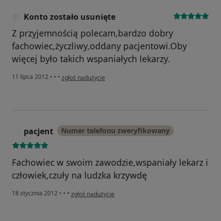
Konto zostało usunięte
Z przyjemnością polecam,bardzo dobry
fachowiec,życzliwy,oddany pacjentowi.Oby
więcej było takich wspaniałych lekarzy.
w opinii użytkownika Konto zostało usunięte
11 lipca 2012
•
•
•
zgłoś nadużycie
pacjent
Numer telefonu zweryfikowany
P
Fachowiec w swoim zawodzie,wspaniały lekarz i
człowiek,czuły na ludzka krzywdę
w opinii użytkownika pacjent
18 stycznia 2012
•
•
•
zgłoś nadużycie