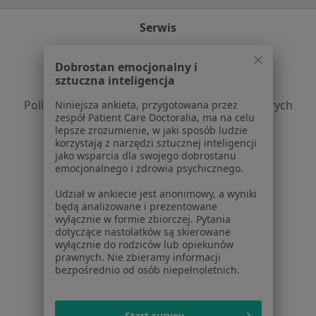
Serwis
Regulamin
Dobrostan emocjonalny i
Polityka prywatności pacjentów
sztuczna inteligencja
Polityka prywatności profesjonalistów
Polityka prywatności dla profesjonalistów, których
Niniejsza ankieta, przygotowana przez
zespół Patient Care Doctoralia, ma na celu
dane pozyskaliśmy samodzielnie
lepsze zrozumienie, w jaki sposób ludzie
Polityka cookies
korzystają z narzędzi sztucznej inteligencji
Jak działają wyniki wyszukiwania
jako wsparcia dla swojego dobrostanu
emocjonalnego i zdrowia psychicznego.
Dostępność
O nas
Udział w ankiecie jest anonimowy, a wyniki
Praca
będą analizowane i prezentowane
Rekrutujemy!
wyłącznie w formie zbiorczej. Pytania
Partnerzy
dotyczące nastolatków są skierowane
Centrum prasowe
wyłącznie do rodziców lub opiekunów
Kontakt
prawnych. Nie zbieramy informacji
bezpośrednio od osób niepełnoletnich.
Dla pacjentów
Lekarze
Start survey