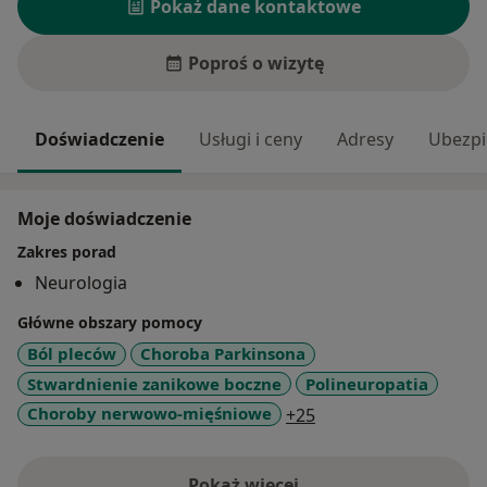
Pokaż dane kontaktowe
Poproś o wizytę
Doświadczenie
Usługi i ceny
Adresy
Ubezpi
Moje doświadczenie
Zakres porad
Neurologia
Główne obszary pomocy
Ból pleców
Choroba Parkinsona
Stwardnienie zanikowe boczne
Polineuropatia
a11y_sr_more_disea
Choroby nerwowo-mięśniowe
+25
Pokaż więcej