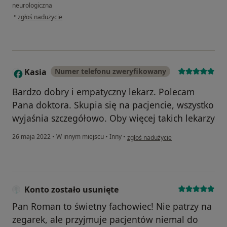
neurologiczna
w opinii użytkownika Jakub
•
zgłoś nadużycie
Kasia
Numer telefonu zweryfikowany
K
Bardzo dobry i empatyczny lekarz. Polecam
Pana doktora. Skupia się na pacjencie, wszystko
wyjaśnia szczegółowo. Oby więcej takich lekarzy
w opinii użytkownika Kasia
26 maja 2022
•
W innym miejscu
•
Inny
•
zgłoś nadużycie
Konto zostało usunięte
Pan Roman to świetny fachowiec! Nie patrzy na
zegarek, ale przyjmuje pacjentów niemal do