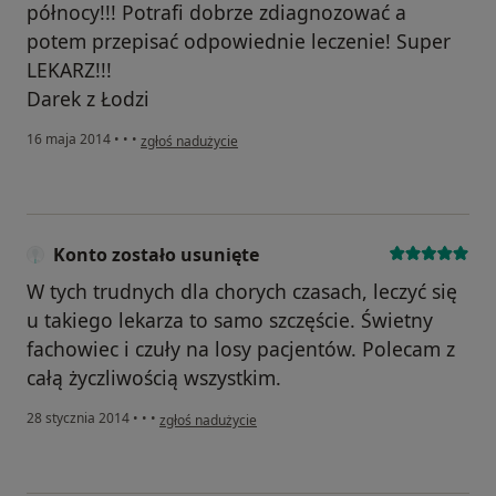
północy!!! Potrafi dobrze zdiagnozować a
potem przepisać odpowiednie leczenie! Super
LEKARZ!!!
Darek z Łodzi
w opinii użytkownika Konto zostało usunięte
16 maja 2014
•
•
•
zgłoś nadużycie
Konto zostało usunięte
W tych trudnych dla chorych czasach, leczyć się
u takiego lekarza to samo szczęście. Świetny
fachowiec i czuły na losy pacjentów. Polecam z
całą życzliwością wszystkim.
w opinii użytkownika Konto zostało usunięte
28 stycznia 2014
•
•
•
zgłoś nadużycie