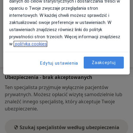
danych do celów statystycznych i dostarczania treści w
otwiera się w nowej karcie
oparciu o Twoje zwyczaje przeglądania stron
internetowych. W każdej chwili możesz sprawdzić i
Dostępność
W tym gabinecie nie można umawiać wizyt przez
zaktualizować swoje preferencje w ustawieniach. W
internet
ustawieniach znajdziesz również linki do polityk
Co mam zrobić w tej sytuacji?
prywatności stron trzecich. Więcej informacji znajdziesz
w
polityka cookies
Pokaż więcej
o adresie
Zaakceptuj
Edytuj ustawienia
Ubezpieczenia - brak akceptowanych
Ten specjalista przyjmuje wyłącznie pacjentów
prywatnych. Możesz opłacić wizytę samodzielnie lub
znaleźć innego specjalistę, który akceptuje Twoje
ubezpieczenie.
Szukaj specjalistów według ubezpieczenia