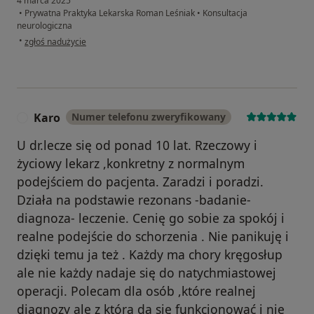
4 marca 2025
•
Prywatna Praktyka Lekarska Roman Leśniak
•
Konsultacja
neurologiczna
w opinii użytkownika Dominik
•
zgłoś nadużycie
Karo
Numer telefonu zweryfikowany
K
U dr.lecze się od ponad 10 lat. Rzeczowy i
życiowy lekarz ,konkretny z normalnym
podejściem do pacjenta. Zaradzi i poradzi.
Działa na podstawie rezonans -badanie-
diagnoza- leczenie. Cenię go sobie za spokój i
realne podejście do schorzenia . Nie panikuję i
dzięki temu ja też . Każdy ma chory kręgosłup
ale nie każdy nadaje się do natychmiastowej
operacji. Polecam dla osób ,które realnej
diagnozy ale z którą da się funkcjonować i nie