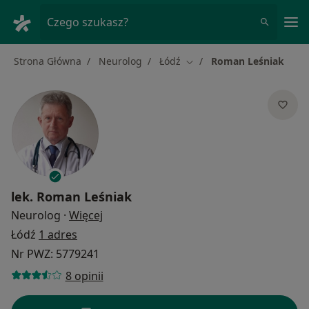
Me
Czego szukasz?
Strona Główna
Neurolog
Łódź
Roman Leśniak
Zmień miasto
lek.
Roman Leśniak
O specjalizacjach
Neurolog
·
Więcej
Łódź
1 adres
Nr PWZ: 5779241
8 opinii