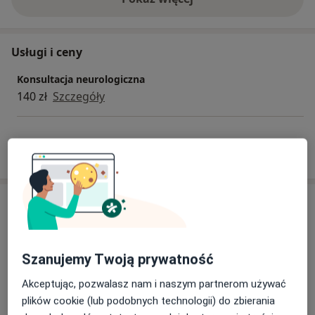
o doświadczeniu
Usługi i ceny
Konsultacja neurologiczna
140 zł
Szczegóły
W jaki sposób ustalane są ceny?
Adres
Prywatna Praktyka Lekarska Roman
Leśniak
Szanujemy Twoją prywatność
Wólczańska 35 ,
Śródmieście
, 90-607
Łódź
Akceptując, pozwalasz nam i naszym partnerom używać
plików cookie (lub podobnych technologii) do zbierania
Powiększ mapę