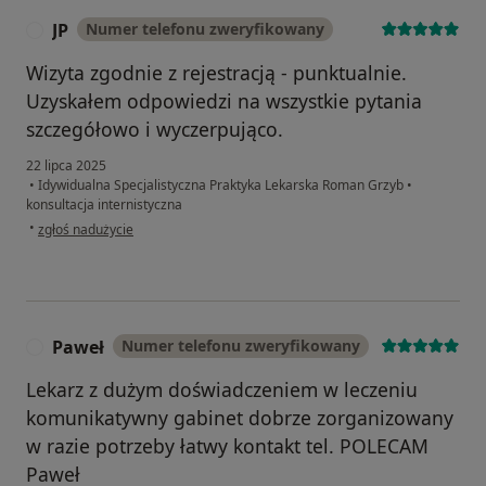
JP
Numer telefonu zweryfikowany
J
Wizyta zgodnie z rejestracją - punktualnie.
Uzyskałem odpowiedzi na wszystkie pytania
szczegółowo i wyczerpująco.
22 lipca 2025
•
Idywidualna Specjalistyczna Praktyka Lekarska Roman Grzyb
•
konsultacja internistyczna
w opinii użytkownika JP
•
zgłoś nadużycie
Paweł
Numer telefonu zweryfikowany
P
Lekarz z dużym doświadczeniem w leczeniu
komunikatywny gabinet dobrze zorganizowany
w razie potrzeby łatwy kontakt tel. POLECAM
Paweł