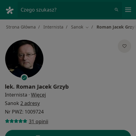
Me
Czego szukasz?
Strona Główna
Internista
Sanok
Roman Jacek Grzy
Zmień miasto
lek.
Roman Jacek Grzyb
O specjalizacjach
Internista
·
Więcej
Sanok
2 adresy
Nr PWZ: 1009724
31 opinii