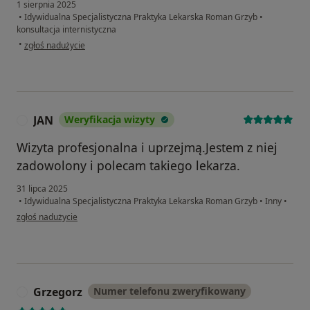
1 sierpnia 2025
•
Idywidualna Specjalistyczna Praktyka Lekarska Roman Grzyb
•
konsultacja internistyczna
w opinii użytkownika Krzysztof
•
zgłoś nadużycie
JAN
Weryfikacja wizyty
J
Wizyta profesjonalna i uprzejmą.Jestem z niej
zadowolony i polecam takiego lekarza.
31 lipca 2025
•
Idywidualna Specjalistyczna Praktyka Lekarska Roman Grzyb
•
Inny
•
w opinii użytkownika JAN
zgłoś nadużycie
Grzegorz
Numer telefonu zweryfikowany
G