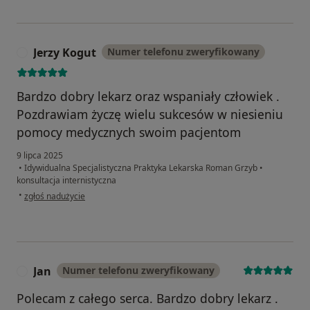
Jerzy Kogut
Numer telefonu zweryfikowany
J
Bardzo dobry lekarz oraz wspaniały człowiek .
Pozdrawiam życzę wielu sukcesów w niesieniu
pomocy medycznych swoim pacjentom
9 lipca 2025
•
Idywidualna Specjalistyczna Praktyka Lekarska Roman Grzyb
•
konsultacja internistyczna
w opinii użytkownika Jerzy Kogut
•
zgłoś nadużycie
Jan
Numer telefonu zweryfikowany
J
Polecam z całego serca. Bardzo dobry lekarz .