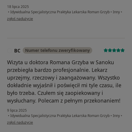
18 lipca 2025
•
Idywidualna Specjalistyczna Praktyka Lekarska Roman Grzyb
•
Inny
•
w opinii użytkownika Paweł
zgłoś nadużycie
BC
Numer telefonu zweryfikowany
B
Wizyta u doktora Romana Grzyba w Sanoku
przebiegła bardzo profesjonalnie. Lekarz
uprzejmy, rzeczowy i zaangażowany. Wszystko
dokładnie wyjaśnił i poświęcił mi tyle czasu, ile
było trzeba. Czułem się zaopiekowany i
wysłuchany. Polecam z pełnym przekonaniem!
9 lipca 2025
•
Idywidualna Specjalistyczna Praktyka Lekarska Roman Grzyb
•
Inny
•
w opinii użytkownika BC
zgłoś nadużycie