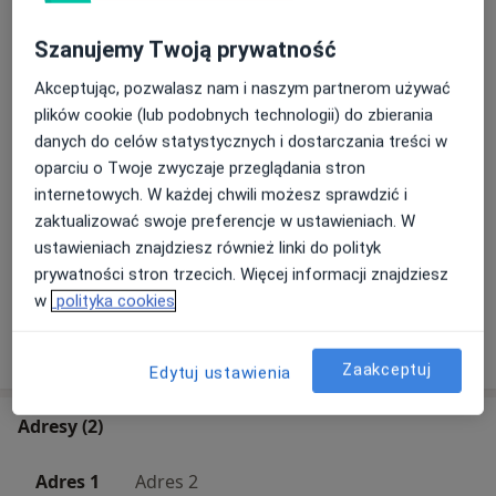
Szanujemy Twoją prywatność
Echokardiografia
200 zł
Szczegóły
Akceptując, pozwalasz nam i naszym partnerom używać
plików cookie (lub podobnych technologii) do zbierania
danych do celów statystycznych i dostarczania treści w
USG jamy brzusznej
oparciu o Twoje zwyczaje przeglądania stron
150 zł
Szczegóły
internetowych. W każdej chwili możesz sprawdzić i
zaktualizować swoje preferencje w ustawieniach. W
USG tarczycy
ustawieniach znajdziesz również linki do polityk
150 zł
Szczegóły
prywatności stron trzecich. Więcej informacji znajdziesz
w
polityka cookies
W jaki sposób ustalane są ceny?
Zaakceptuj
Edytuj ustawienia
Adresy (2)
Adres 1
Adres 2