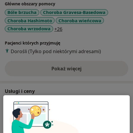
Główne obszary pomocy
Bóle brzucha
Choroba Gravesa-Basedowa
Choroba Hashimoto
Choroba wieńcowa
a11y_sr_more_diseases
Choroba wrzodowa
+26
Pacjenci których przyjmuję
Dorośli (Tylko pod niektórymi adresami)
Pokaż więcej
o doświadczeniu
Usługi i ceny
Konsultacja internistyczna
Od 150 zł
Szczegóły
Konsultacja kardiologiczna + EKG
150 zł
Szczegóły