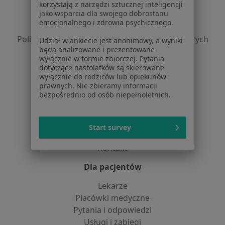
Regulamin
korzystają z narzędzi sztucznej inteligencji
jako wsparcia dla swojego dobrostanu
Polityka prywatności pacjentów
emocjonalnego i zdrowia psychicznego.
Polityka prywatności profesjonalistów
Polityka prywatności dla profesjonalistów, których
Udział w ankiecie jest anonimowy, a wyniki
będą analizowane i prezentowane
dane pozyskaliśmy samodzielnie
wyłącznie w formie zbiorczej. Pytania
Polityka cookies
dotyczące nastolatków są skierowane
Jak działają wyniki wyszukiwania
wyłącznie do rodziców lub opiekunów
prawnych. Nie zbieramy informacji
Dostępność
bezpośrednio od osób niepełnoletnich.
O nas
Praca
Rekrutujemy!
Partnerzy
Start survey
Centrum prasowe
Kontakt
Dla pacjentów
Lekarze
Placówki medyczne
Pytania i odpowiedzi
Usługi i zabiegi