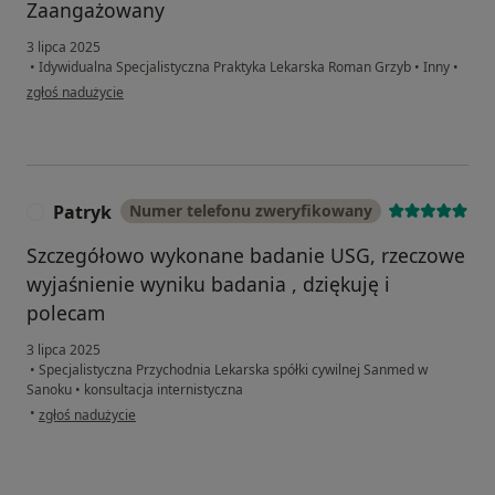
Zaangażowany
3 lipca 2025
•
Idywidualna Specjalistyczna Praktyka Lekarska Roman Grzyb
•
Inny
•
w opinii użytkownika Jan
zgłoś nadużycie
Patryk
Numer telefonu zweryfikowany
P
Szczegółowo wykonane badanie USG, rzeczowe
wyjaśnienie wyniku badania , dziękuję i
polecam
3 lipca 2025
•
Specjalistyczna Przychodnia Lekarska spółki cywilnej Sanmed w
Sanoku
•
konsultacja internistyczna
w opinii użytkownika Patryk
•
zgłoś nadużycie