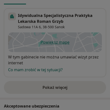
Idywidualna Specjalistyczna Praktyka
Lekarska Roman Grzyb
Sadowa 11A 6,
38-500
Sanok
Powiększ mapę
otwiera się w nowej karcie
Dostępność
W tym gabinecie nie można umawiać wizyt przez
internet
Co mam zrobić w tej sytuacji?
Pokaż więcej
o adresie
Akceptowane ubezpieczenia