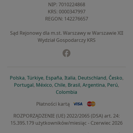
NIP: ⁠7010224868
KRS: ⁠0000347997
REGON: ⁠142276657
Sąd Rejonowy dla m.st. Warszawy w Warszawie XII
Wydział Gospodarczy KRS
Facebook
otwiera się w nowej karcie
otwiera się w nowej karcie
otwiera się w nowej karcie
otwiera się w nowej karcie
otwiera się w nowej karci
otwiera się
otwi
Polska
,
Türkiye
,
España
,
Italia
,
Deutschland
,
Česko
,
otwiera się w nowej karcie
otwiera się w nowej karcie
otwiera się w nowej karcie
otwiera się w nowej kar
otwiera się 
otwier
Portugal
,
México
,
Chile
,
Brasil
,
Argentina
,
Perú
,
otwiera się w nowej karc
Colombia
Płatności kartą
ROZPORZĄDZENIE (UE) 2022/2065 (DSA) art. 24:
15.395.179 użytkowników/miesiąc - Czerwiec 2026