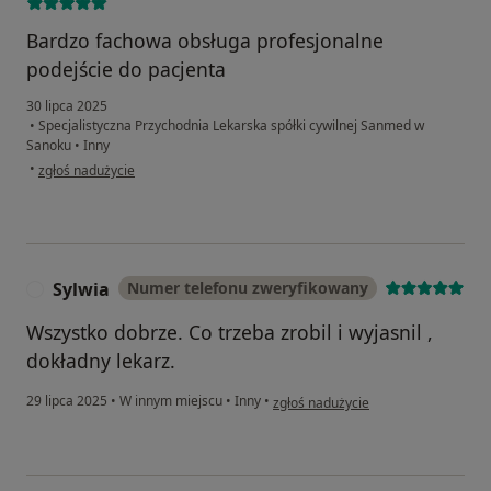
Bardzo fachowa obsługa profesjonalne
podejście do pacjenta
30 lipca 2025
•
Specjalistyczna Przychodnia Lekarska spółki cywilnej Sanmed w
Sanoku
•
Inny
w opinii użytkownika Grzegorz
•
zgłoś nadużycie
Sylwia
Numer telefonu zweryfikowany
S
Wszystko dobrze. Co trzeba zrobil i wyjasnil ,
dokładny lekarz.
w opinii użytkownika Sylwia
29 lipca 2025
•
W innym miejscu
•
Inny
•
zgłoś nadużycie