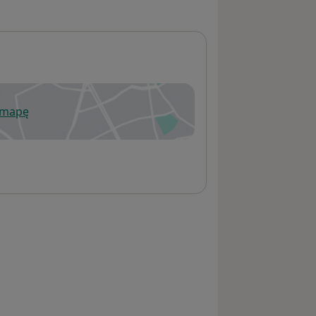
 mapę
wiera się w nowej karcie