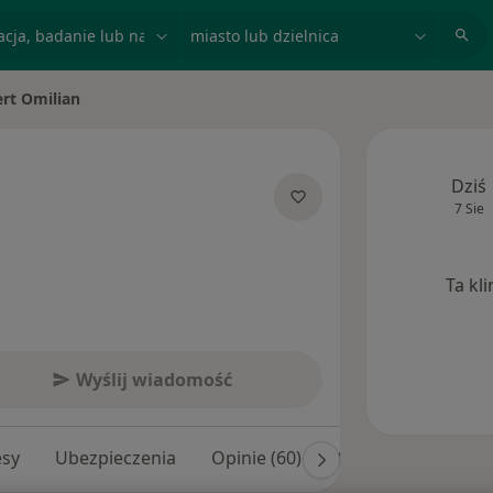
acja, badanie lub nazwisko
miasto lub dzielnica
rt Omilian
asto
Dziś
7 Sie
jalizacjach
Ta kl
Wyślij wiadomość
esy
Ubezpieczenia
Opinie (60)
Odpowiedzi na pyta