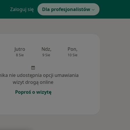
Zaloguj się
Dla profesjonalistów
Jutro
Ndz,
Pon,
Wt,
Śr,
8 Sie
9 Sie
10 Sie
11 Sie
12 Si
inika nie udostępnia opcji umawiania
wizyt drogą online
Poproś o wizytę
nia (1)