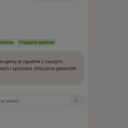
śnienia
Przyjazny gabinet
rujemy je zgodnie z naszymi
iach i sposobie obliczania gwiazdek
ięcej o opiniach
niach