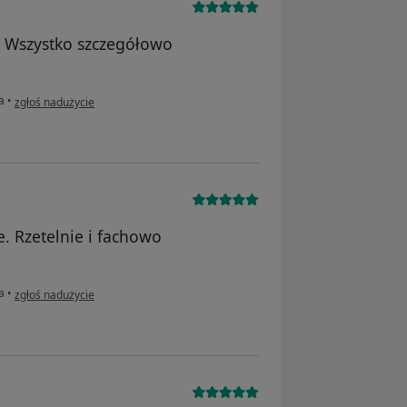
. Wszystko szczegółowo
w opinii użytkownika A.W.
a
•
zgłoś nadużycie
. Rzetelnie i fachowo
w opinii użytkownika Marcin L
a
•
zgłoś nadużycie