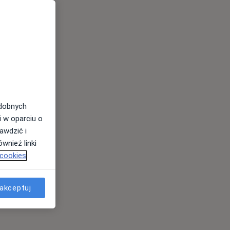
odobnych
i w oparciu o
awdzić i
wnież linki
 cookies
akceptuj