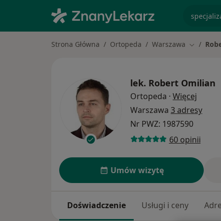
specjaliz
Strona Główna
Ortopeda
Warszawa
Robe
Zmień mi
lek.
Robert Omilian
O spec
Ortopeda
·
Więcej
Warszawa
3 adresy
Nr PWZ: 1987590
60 opinii
Umów wizytę
Doświadczenie
Usługi i ceny
Adr