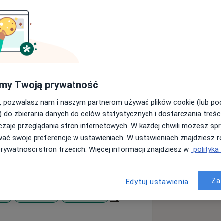
, zwłaszcza w obszarze barku i kolana.
my Twoją prywatność
 (I Wydział Lekarski), a
a Oddziale Ortopedii i Traumatologii
, pozwalasz nam i naszym partnerom używać plików cookie (lub p
ii Urazowo Ortopedycznej Szpitala
) do zbierania danych do celów statystycznych i dostarczania treśc
towej CSK MSW w Warszawie.
zaje przeglądania stron internetowych. W każdej chwili możesz spr
rtopedii i Traumatologii Narządu
wać swoje preferencje w ustawieniach. W ustawieniach znajdziesz ró
powego (członek założyciel).
prywatności stron trzecich. Więcej informacji znajdziesz w
polityka
u
Za
Edytuj ustawienia
a11y_sr_more_diseases
dra
Ból karku
Ból kolana
+6