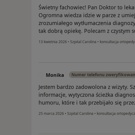
Świetny fachowiec! Pan Doktor to lek
Ogromna wiedza idzie w parze z umiej
zrozumiałego wytłumaczenia diagnozy. 
tak dobrą opiekę. Polecam z czystym 
13 kwietnia 2026
•
Szpital Carolina
•
konsultacja ortoped
Monika
Numer telefonu zweryfikowa
M
Jestem bardzo zadowolona z wizyty. S
informacje, wytyczona ścieżka diagnos
humoru, które i tak przebijało się prz
25 marca 2026
•
Szpital Carolina
•
konsultacja ortopedyc