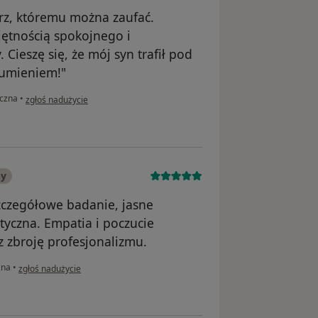
arz, któremu można zaufać.
ętnością spokojnego i
Cieszę się, że mój syn trafił pod
sumieniem!"
w opinii użytkownika Magdalena
yczna
•
zgłoś nadużycie
ny
zczegółowe badanie, jasne
tyczna. Empatia i poczucie
ez zbroję profesjonalizmu.
w opinii użytkownika Monika
zna
•
zgłoś nadużycie