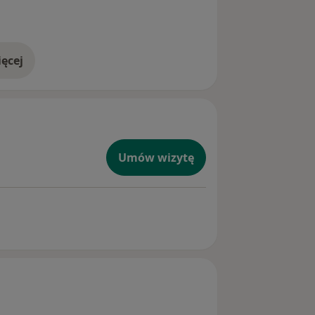
ęcej
doświadczeniu
Umów wizytę