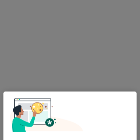
reumatolog
Brak dostępnych specjalistów z wolnymi terminami w tym centrum medycznym.
Pokaż profil
Bezpieczne płatności
lek. Marianna Mazurek- Ciuba
·
Więcej
Reumatolog
258 opinii
Adres 1
Adres 2