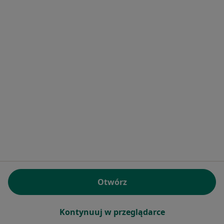
Regulamin
Polityka prywatności pacjentów
Polityka prywatności profesjonalistów
Polityka prywatności dla profesjonalistów, których
dane pozyskaliśmy samodzielnie
Polityka cookies
Jak działają wyniki wyszukiwania
Dostępność
O nas
Praca
Rekrutujemy!
Partnerzy
Centrum prasowe
Kontakt
Dla pacjentów
Otwórz
Lekarze
Placówki medyczne
Kontynuuj w przeglądarce
Pytania i odpowiedzi