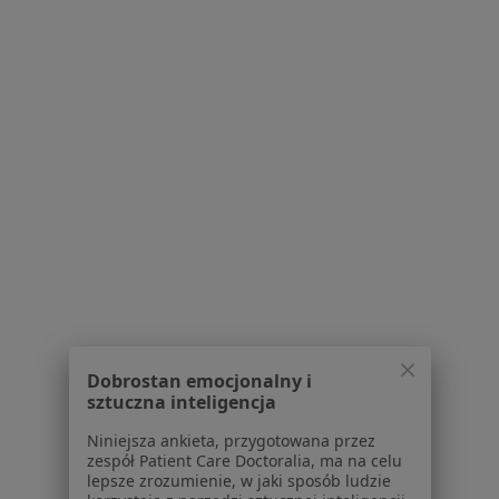
Grunwaldzka 82, Gdańskie CH "Manhattan", Gdańsk
•
Mapa
Konsultacja reumatologiczna
320 zł
lek. Krystyna Zellma-
dr n. med. Mirosława
Orlikowska
Koseda-Dragan
reumatolog
reumatolog
Brak dostępnych specjalistów z wolnymi terminami w tym centrum medycznym.
Pokaż profil
Dobrostan emocjonalny i
sztuczna inteligencja
Niniejsza ankieta, przygotowana przez
zespół Patient Care Doctoralia, ma na celu
lepsze zrozumienie, w jaki sposób ludzie