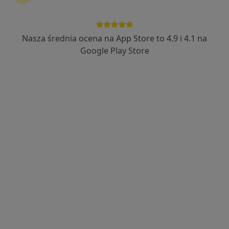
Bezpieczne płatności
lek. Patrycja Królikiewicz-Kurek
Nasza średnia ocena na App Store to 4.9 i 4.1 na
·
Więcej
Reumatolog
Google Play Store
19 opinii
Adres 1
Adres 2
Adres 3
Online
Stanisława Wyspiańskiego 25, Gdańsk
•
Mapa
NeuroVitalis - Nowoczesna Medycyna Leczenia Bólu i Schorzeń Neurologicznych
Konsultacja reumatologiczna
od 250 zł
Specjalista nie oferuje umawiania online pod tym adresem.
Poproś o wizytę