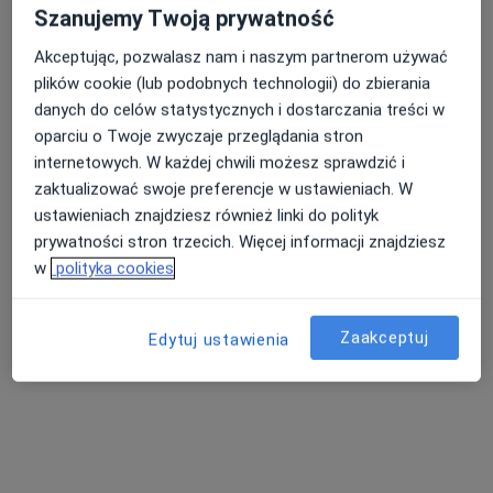
Szanujemy Twoją prywatność
Akceptując, pozwalasz nam i naszym partnerom używać
Startowa 1, Gdańsk
•
Mapa
plików cookie (lub podobnych technologii) do zbierania
Centrum Medyczne Polmed Oddział Gdańsk Zaspa
danych do celów statystycznych i dostarczania treści w
Konsultacja reumatologiczna
250 zł
oparciu o Twoje zwyczaje przeglądania stron
Specjalista nie oferuje umawiania online pod tym adresem.
internetowych. W każdej chwili możesz sprawdzić i
zaktualizować swoje preferencje w ustawieniach. W
Poproś o wizytę
ustawieniach znajdziesz również linki do polityk
prywatności stron trzecich. Więcej informacji znajdziesz
w
polityka cookies
Zaakceptuj
Edytuj ustawienia
lek. Krystyna Zellma-Orlikowska
·
Więcej
Reumatolog, Internista