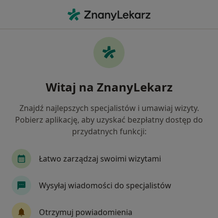
Me
Reumatolog • Gdańsk, pomorskie
Filtry
Ubezpieczenie
Mapa
Polecani reumatolodzy w Gdańsku
Witaj na ZnanyLekarz
Jak działają wyniki wyszukiwania
Znajdź najlepszych specjalistów i umawiaj wizyty.
Pobierz aplikację, aby uzyskać bezpłatny dostęp do
Wybierz swoje ubezpieczenie
przydatnych funkcji:
Łatwo zarządzaj swoimi wizytami
Wysyłaj wiadomości do specjalistów
Otrzymuj powiadomienia