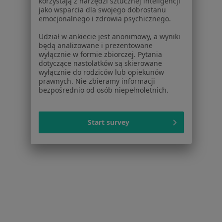
korzystają z narzędzi sztucznej inteligencji
jako wsparcia dla swojego dobrostanu
emocjonalnego i zdrowia psychicznego.
ProfessMed
·
Więcej
Udział w ankiecie jest anonimowy, a wyniki
Reumatologia, Fizjoterapia, Laryngologia
będą analizowane i prezentowane
654 opinie
wyłącznie w formie zbiorczej. Pytania
dotyczące nastolatków są skierowane
Tartaczna 2/15a, 3 piętro, Gdańsk
•
Mapa
wyłącznie do rodziców lub opiekunów
prawnych. Nie zbieramy informacji
Konsultacja reumatologiczna
280 zł
bezpośrednio od osób niepełnoletnich.
Start survey
dr n. med. Mirosława
Koseda-Dragan
reumatolog
Brak dostępnych specjalistów z wolnymi terminami w tym centrum medycznym.
Pokaż profil