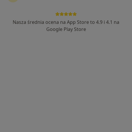
Nasza średnia ocena na App Store to 4.9 i 4.1 na
lek. Krystyna Zellma-Orlikowska
Google Play Store
·
Więcej
Reumatolog, Internista
149 opinii
Adres 1
Adres 2
Adres 3
Adres 4
Adres 5
al. Jana Pawła II 7, Gdańsk
•
Mapa
Centrum Medyczne Grupa LUX MED – Gdańsk, al. Jana Pawła II 7
Konsultacja reumatologiczna
od 339 zł
Specjalista nie oferuje umawiania online pod tym adresem.
Poproś o wizytę