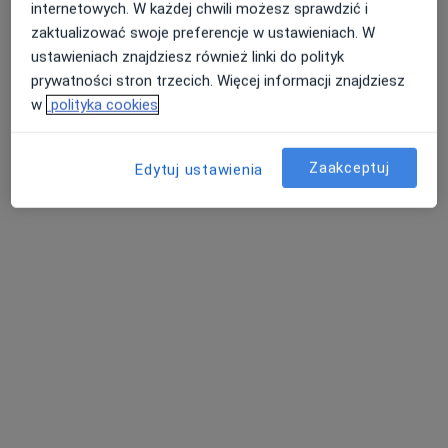
internetowych. W każdej chwili możesz sprawdzić i
zaktualizować swoje preferencje w ustawieniach. W
ustawieniach znajdziesz również linki do polityk
prywatności stron trzecich. Więcej informacji znajdziesz
w
polityka cookies
Zaakceptuj
Edytuj ustawienia
lek. Joanna Kaczyńska
·
Więcej
Dermatolog
18 opinii
Adres 1
Adres 2
Karola Szymanowskiego 2, Gdańsk
•
Mapa
Mediss Medical Clinic
Konsultacja dermatologiczna
280 zł
Specjalista nie oferuje umawiania online pod tym adresem.