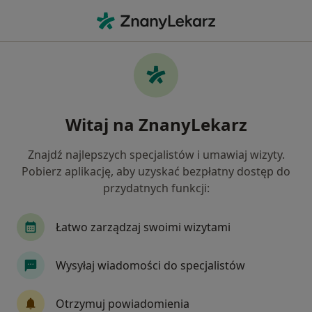
Me
Toczeń Rumieniowaty Układowy • Gdańsk, pomorskie
Filtry
• 1
Ubezpieczenie
Map
Toczeń rumieniowaty układowy specjaliści
Witaj na ZnanyLekarz
w Gdańsku
Jak działają wyniki wyszukiwania
Znajdź najlepszych specjalistów i umawiaj wizyty.
Pobierz aplikację, aby uzyskać bezpłatny dostęp do
przydatnych funkcji:
Jakiego specjalisty szukasz?
Dermatolog
Internista
Reumatolog
Łatwo zarządzaj swoimi wizytami
Wysyłaj wiadomości do specjalistów
Otrzymuj powiadomienia