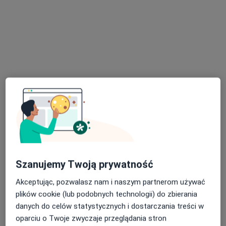
lek. Ewa Migoń
·
Więcej
Reumatolog
Franciszka Rakoczego 31, Gdańsk
•
Mapa
LEGE.CLINIC
Szanujemy Twoją prywatność
Konsultacja reumatologiczna
300 zł
Specjalista nie oferuje umawiania online pod tym adresem.
Akceptując, pozwalasz nam i naszym partnerom używać
plików cookie (lub podobnych technologii) do zbierania
Poproś o wizytę
danych do celów statystycznych i dostarczania treści w
oparciu o Twoje zwyczaje przeglądania stron