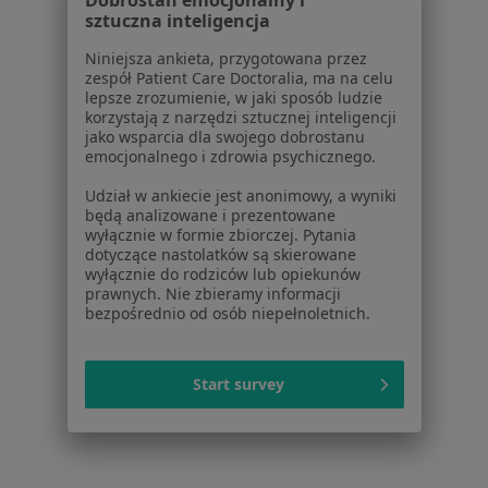
Dobrostan emocjonalny i
sztuczna inteligencja
1
2
Niniejsza ankieta, przygotowana przez
zespół Patient Care Doctoralia, ma na celu
lepsze zrozumienie, w jaki sposób ludzie
Powiązane wyszukiwania
korzystają z narzędzi sztucznej inteligencji
jako wsparcia dla swojego dobrostanu
W pobliżu Gdańska
emocjonalnego i zdrowia psychicznego.
Toczeń rumieniowaty układowy w Gdyni
Udział w ankiecie jest anonimowy, a wyniki
będą analizowane i prezentowane
Toczeń rumieniowaty układowy w Sopocie
wyłącznie w formie zbiorczej. Pytania
dotyczące nastolatków są skierowane
Toczeń rumieniowaty układowy w Starogardzie
wyłącznie do rodziców lub opiekunów
Gdańskim
prawnych. Nie zbieramy informacji
bezpośrednio od osób niepełnoletnich.
Toczeń rumieniowaty układowy w Tczewie
Schorzenia w Gdańsku
Start survey
Nadciśnienie tętnicze w Gdańsku
Cukrzyca w Gdańsku