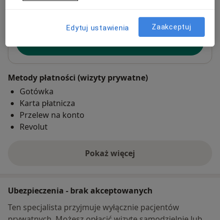
Powiększ mapę
otwiera się w nowej karcie
Zaakceptuj
Edytuj ustawienia
Dostępność
Pokaż kalendarz
Metody płatności (wizyty prywatne)
Gotówka
Karta płatnicza
Przelew na konto
Revolut
Pokaż więcej
o adresie
Ubezpieczenia - brak akceptowanych
Ten specjalista przyjmuje wyłącznie pacjentów
prywatnych. Możesz opłacić wizytę samodzielnie lub