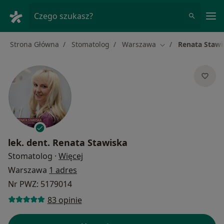
Me
Czego szukasz?
Strona Główna
Stomatolog
Warszawa
Renata Stawi
Zmień miasto
lek. dent.
Renata Stawiska
O specjalizacjach
Stomatolog
·
Więcej
Warszawa
1 adres
Nr PWZ: 5179014
83 opinie