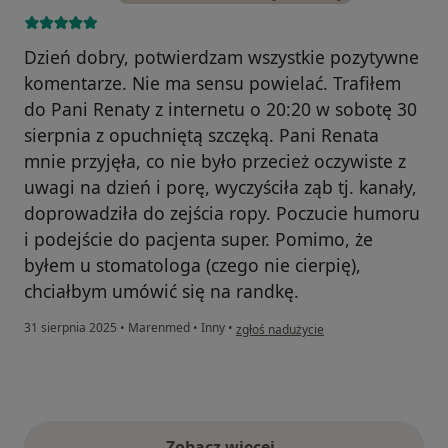
Dzień dobry, potwierdzam wszystkie pozytywne
komentarze. Nie ma sensu powielać. Trafiłem
do Pani Renaty z internetu o 20:20 w sobotę 30
sierpnia z opuchniętą szczęką. Pani Renata
mnie przyjęła, co nie było przecież oczywiste z
uwagi na dzień i porę, wyczyściła ząb tj. kanały,
doprowadziła do zejścia ropy. Poczucie humoru
i podejście do pacjenta super. Pomimo, że
byłem u stomatologa (czego nie cierpię),
chciałbym umówić się na randkę.
w opinii użytkownika Paweł F
31 sierpnia 2025
•
Marenmed
•
Inny
•
zgłoś nadużycie
Zobacz więcej