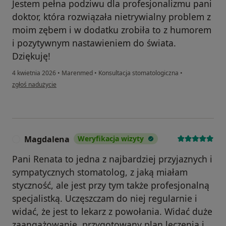
Jestem pełna podziwu dla profesjonalizmu pani
doktor, która rozwiązała nietrywialny problem z
moim zębem i w dodatku zrobiła to z humorem
i pozytywnym nastawieniem do świata.
Dziękuję!
4 kwietnia 2026
•
Marenmed
•
Konsultacja stomatologiczna
•
w opinii użytkownika Joanna
zgłoś nadużycie
Magdalena
Weryfikacja wizyty
M
Pani Renata to jedna z najbardziej przyjaznych i
sympatycznych stomatolog, z jaką miałam
styczność, ale jest przy tym także profesjonalną
specjalistką. Uczęszczam do niej regularnie i
widać, że jest to lekarz z powołania. Widać duże
zaangażowanie, przygotowany plan leczenia i