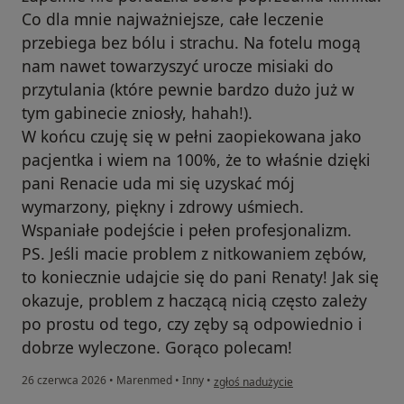
Co dla mnie najważniejsze, całe leczenie
przebiega bez bólu i strachu. Na fotelu mogą
nam nawet towarzyszyć urocze misiaki do
przytulania (które pewnie bardzo dużo już w
tym gabinecie zniosły, hahah!).
W końcu czuję się w pełni zaopiekowana jako
pacjentka i wiem na 100%, że to właśnie dzięki
pani Renacie uda mi się uzyskać mój
wymarzony, piękny i zdrowy uśmiech.
Wspaniałe podejście i pełen profesjonalizm.
PS. Jeśli macie problem z nitkowaniem zębów,
to koniecznie udajcie się do pani Renaty! Jak się
okazuje, problem z haczącą nicią często zależy
po prostu od tego, czy zęby są odpowiednio i
dobrze wyleczone. Gorąco polecam!
w opinii użytkownika Patrycja
26 czerwca 2026
•
Marenmed
•
Inny
•
zgłoś nadużycie