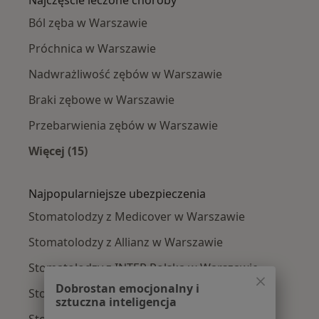
Ból zęba w Warszawie
Próchnica w Warszawie
Nadwrażliwość zębów w Warszawie
Braki zębowe w Warszawie
Przebarwienia zębów w Warszawie
Więcej (15)
Więcej w kategorii: Najczęście leczone chorob
Najpopularniejsze ubezpieczenia
Stomatolodzy z Medicover w Warszawie
Stomatolodzy z Allianz w Warszawie
Stomatolodzy z INTER Polska w Warszawie
Dobrostan emocjonalny i
Stomatolodzy z Signal Iduna w Warszawie
sztuczna inteligencja
Stomatolodzy z Compensa w Warszawie