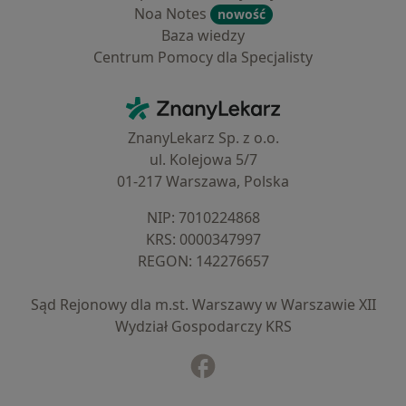
Noa Notes
nowość
Baza wiedzy
Centrum Pomocy dla Specjalisty
Kontakt
ZnanyLekarz - Strona główna
ZnanyLekarz Sp. z o.o.
ul. Kolejowa 5/7
01-217 Warszawa, Polska
NIP: ⁠7010224868
KRS: ⁠0000347997
REGON: ⁠142276657
Sąd Rejonowy dla m.st. Warszawy w Warszawie XII
Wydział Gospodarczy KRS
Facebook
otwiera się w nowej karcie