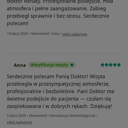
doktor Renaty. Profesjonalne podejście, miła
atmosfera i pełne zaangażowanie. Zabieg
przebiegł sprawnie i bez stresu. Serdecznie
polecam!
w opinii użytkownika Vasyl Sanotskyi
19 lipca 2026
•
Marenmed
•
Inny
•
zgłoś nadużycie
Anna
Weryfikacja wizyty
A
Serdecznie polecam Panią Doktor! Wizyta
przebiegła w przesympatycznej atmosferze,
profesjonalnie i bezboleśnie. Pani Doktor ma
świetne podejście do pacjenta — czułam się
zaopiekowana i w dobrych rękach. Dziękuję!
5 lipca 2026
•
Marenmed
•
Konsultacja stomatologiczna
•
w opinii użytkownika Anna
zgłoś nadużycie