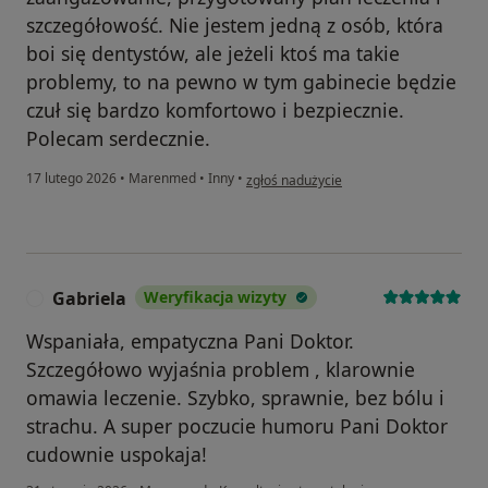
szczegółowość. Nie jestem jedną z osób, która
boi się dentystów, ale jeżeli ktoś ma takie
problemy, to na pewno w tym gabinecie będzie
czuł się bardzo komfortowo i bezpiecznie.
Polecam serdecznie.
w opinii użytkownika Magdalena
17 lutego 2026
•
Marenmed
•
Inny
•
zgłoś nadużycie
Gabriela
Weryfikacja wizyty
G
Wspaniała, empatyczna Pani Doktor.
Szczegółowo wyjaśnia problem , klarownie
omawia leczenie. Szybko, sprawnie, bez bólu i
strachu. A super poczucie humoru Pani Doktor
cudownie uspokaja!