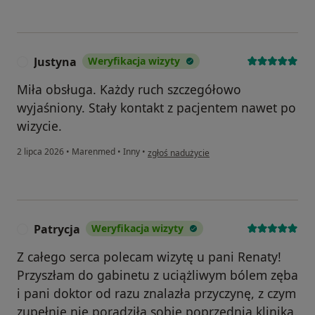
Justyna
Weryfikacja wizyty
J
Miła obsługa. Każdy ruch szczegółowo
wyjaśniony. Stały kontakt z pacjentem nawet po
wizycie.
w opinii użytkownika Justyna
2 lipca 2026
•
Marenmed
•
Inny
•
zgłoś nadużycie
Patrycja
Weryfikacja wizyty
P
Z całego serca polecam wizytę u pani Renaty!
Przyszłam do gabinetu z uciążliwym bólem zęba
i pani doktor od razu znalazła przyczynę, z czym
zupełnie nie poradziła sobie poprzednia klinika.