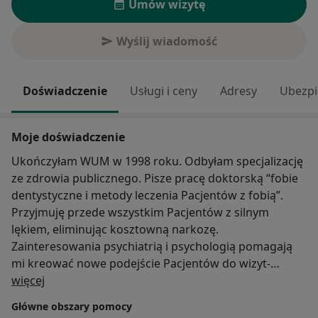
Umów wizytę
Wyślij wiadomość
Doświadczenie
Usługi i ceny
Adresy
Ubezpi
Moje doświadczenie
Ukończyłam WUM w 1998 roku. Odbyłam specjalizację
ze zdrowia publicznego. Pisze pracę doktorską “fobie
dentystyczne i metody leczenia Pacjentów z fobią”.
Przyjmuję przede wszystkim Pacjentów z silnym
lękiem, eliminując kosztowną narkozę.
Zainteresowania psychiatrią i psychologią pomagają
mi kreować nowe podejście Pacjentów do wizyt-
O mnie
uważam, że bycie człowiekiem nie umniejsza
więcej
autorytetu lekarza, dlatego nie buduję niepotrzebnych
Główne obszary pomocy
barier lekarz-pacjent. To szczególnie ważne podczas