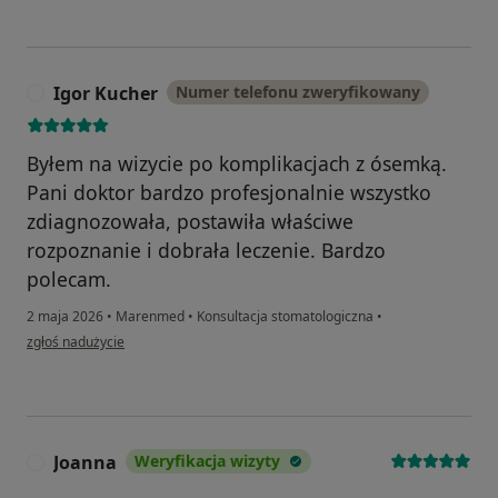
Igor Kucher
Numer telefonu zweryfikowany
I
Byłem na wizycie po komplikacjach z ósemką.
Pani doktor bardzo profesjonalnie wszystko
zdiagnozowała, postawiła właściwe
rozpoznanie i dobrała leczenie. Bardzo
polecam.
2 maja 2026
•
Marenmed
•
Konsultacja stomatologiczna
•
w opinii użytkownika Igor Kucher
zgłoś nadużycie
Joanna
Weryfikacja wizyty
J