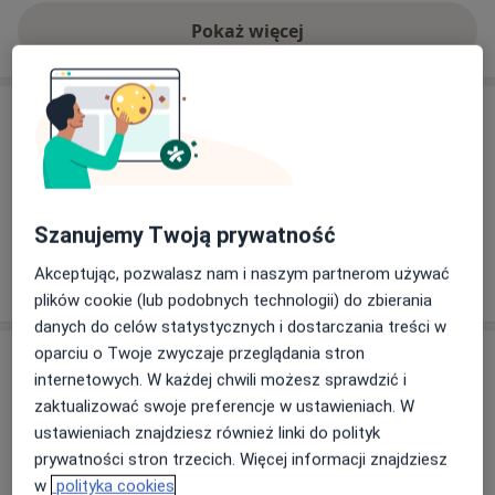
Pokaż więcej
o doświadczeniu
Usługi i ceny
Konsultacja stomatologiczna
Umów wizytę
Od 250 zł
Szczegóły
Szanujemy Twoją prywatność
Akceptując, pozwalasz nam i naszym partnerom używać
W jaki sposób ustalane są ceny?
plików cookie (lub podobnych technologii) do zbierania
danych do celów statystycznych i dostarczania treści w
oparciu o Twoje zwyczaje przeglądania stron
Adres
internetowych. W każdej chwili możesz sprawdzić i
zaktualizować swoje preferencje w ustawieniach. W
Marenmed
ustawieniach znajdziesz również linki do polityk
Szamocka 10,
Żoliborz
, 01-748
Warszawa
prywatności stron trzecich. Więcej informacji znajdziesz
w
polityka cookies