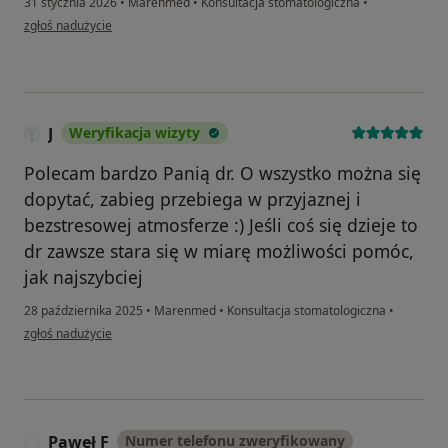
31 stycznia 2026
•
Marenmed
•
Konsultacja stomatologiczna
•
w opinii użytkownika Gabriela
zgłoś nadużycie
J
Weryfikacja wizyty
Polecam bardzo Panią dr. O wszystko można się
dopytać, zabieg przebiega w przyjaznej i
bezstresowej atmosferze :) Jeśli coś się dzieje to
dr zawsze stara się w miarę możliwości pomóc,
jak najszybciej
28 października 2025
•
Marenmed
•
Konsultacja stomatologiczna
•
w opinii użytkownika J
zgłoś nadużycie
Paweł F
Numer telefonu zweryfikowany
P