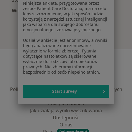
Niniejsza ankieta, przygotowana przez
zespół Patient Care Doctoralia, ma na celu
Więcej (9)
lepsze zrozumienie, w jaki sposób ludzie
Więcej w kategorii: Najpopularniejsze ubezpie
korzystają z narzędzi sztucznej inteligencji
jako wsparcia dla swojego dobrostanu
emocjonalnego i zdrowia psychicznego.
Udział w ankiecie jest anonimowy, a wyniki
będą analizowane i prezentowane
wyłącznie w formie zbiorczej. Pytania
dotyczące nastolatków są skierowane
Serwis
wyłącznie do rodziców lub opiekunów
prawnych. Nie zbieramy informacji
Regulamin
bezpośrednio od osób niepełnoletnich.
Polityka prywatności pacjentów
Polityka prywatności profesjonalistów
Polityka prywatności dla profesjonalistów, których
Start survey
dane pozyskaliśmy samodzielnie
Polityka cookies
Jak działają wyniki wyszukiwania
Dostępność
O nas
Praca
Rekrutujemy!