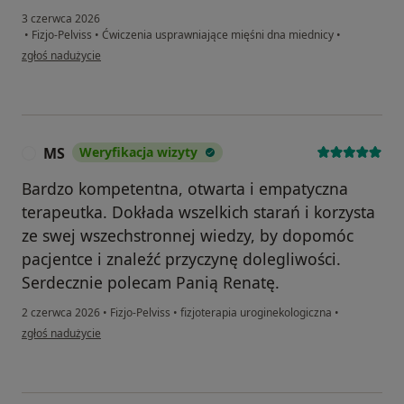
3 czerwca 2026
•
Fizjo-Pelviss
•
Ćwiczenia usprawniające mięśni dna miednicy
•
w opinii użytkownika Maciej
zgłoś nadużycie
MS
Weryfikacja wizyty
M
Bardzo kompetentna, otwarta i empatyczna
terapeutka. Dokłada wszelkich starań i korzysta
ze swej wszechstronnej wiedzy, by dopomóc
pacjentce i znaleźć przyczynę dolegliwości.
Serdecznie polecam Panią Renatę.
2 czerwca 2026
•
Fizjo-Pelviss
•
fizjoterapia uroginekologiczna
•
w opinii użytkownika MS
zgłoś nadużycie