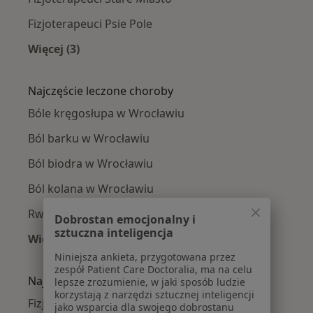
Fizjoterapeuci Psie Pole
Więcej (3)
Więcej w kategorii: Fizjoterapeuci w pobliżu
Najczęście leczone choroby
Bóle kręgosłupa w Wrocławiu
Ból barku w Wrocławiu
Ból biodra w Wrocławiu
Ból kolana w Wrocławiu
Rwa kulszowa w Wrocławiu
Dobrostan emocjonalny i
sztuczna inteligencja
Więcej (15)
Więcej w kategorii: Najczęście leczone chorob
Niniejsza ankieta, przygotowana przez
zespół Patient Care Doctoralia, ma na celu
Najpopularniejsze ubezpieczenia
lepsze zrozumienie, w jaki sposób ludzie
korzystają z narzędzi sztucznej inteligencji
Fizjoterapeuci z Allianz w Wrocławiu
jako wsparcia dla swojego dobrostanu