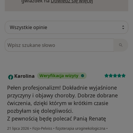
Dowiedz się więce
gwiazdek na
Dowiedz się więcej
Szukaj w opiniach
Karolina
Weryfikacja wizyty
K
Pełen profesjonalizm! Dokładnie wyjaśnione
przyczyny i objawy choroby. Dobrze dobrane
ćwiczenia, dzięki którym w krótkim czasie
pozbyłam się dolegliwości.
Z pewnością będę polecać Panią Renatę
21 lipca 2026
•
Fizjo-Pelviss
•
fizjoterapia uroginekologiczna
•