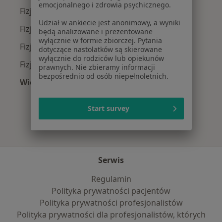
emocjonalnego i zdrowia psychicznego.
Fizjoterapeuci z Medicover w Wrocławiu
Udział w ankiecie jest anonimowy, a wyniki
Fizjoterapeuci z POLMED w Wrocławiu
będą analizowane i prezentowane
wyłącznie w formie zbiorczej. Pytania
Fizjoterapeuci z INTER Polska w Wrocławiu
dotyczące nastolatków są skierowane
wyłącznie do rodziców lub opiekunów
Fizjoterapeuci z Compensa w Wrocławiu
prawnych. Nie zbieramy informacji
bezpośrednio od osób niepełnoletnich.
Więcej (7)
Więcej w kategorii: Najpopularniejsze ubezpie
Start survey
Serwis
Regulamin
Polityka prywatności pacjentów
Polityka prywatności profesjonalistów
Polityka prywatności dla profesjonalistów, których