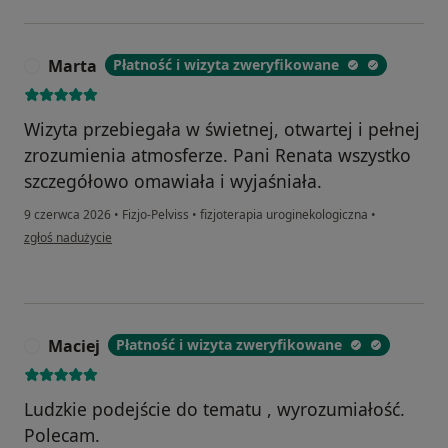
Marta
Płatność i wizyta zweryfikowane
M
Wizyta przebiegała w świetnej, otwartej i pełnej
zrozumienia atmosferze. Pani Renata wszystko
szczegółowo omawiała i wyjaśniała.
9 czerwca 2026
•
Fizjo-Pelviss
•
fizjoterapia uroginekologiczna
•
w opinii użytkownika Marta
zgłoś nadużycie
Maciej
Płatność i wizyta zweryfikowane
M
Ludzkie podejście do tematu , wyrozumiałość.
Polecam.