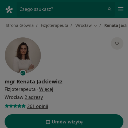
Me
Czego szukasz?
Strona Główna
Fizjoterapeuta
Wrocław
Renata Jack
Zmień miasto
mgr
Renata Jackiewicz
O specjalizacjach
Fizjoterapeuta
·
Więcej
Wrocław
2 adresy
261 opinii
Umów wizytę