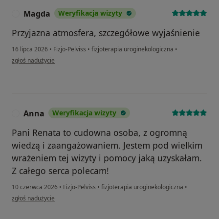
Magda
Weryfikacja wizyty
M
Przyjazna atmosfera, szczegółowe wyjaśnienie
16 lipca 2026
•
Fizjo-Pelviss
•
fizjoterapia uroginekologiczna
•
w opinii użytkownika Magda
zgłoś nadużycie
Anna
Weryfikacja wizyty
A
Pani Renata to cudowna osoba, z ogromną
wiedzą i zaangażowaniem. Jestem pod wielkim
wrażeniem tej wizyty i pomocy jaką uzyskałam.
Z całego serca polecam!
10 czerwca 2026
•
Fizjo-Pelviss
•
fizjoterapia uroginekologiczna
•
w opinii użytkownika Anna
zgłoś nadużycie