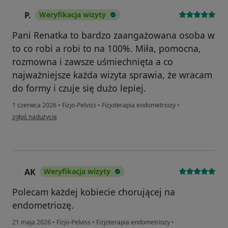
P.
Weryfikacja wizyty
P
Pani Renatka to bardzo zaangażowana osoba w
to co robi a robi to na 100%. Miła, pomocna,
rozmowna i zawsze uśmiechnięta a co
najważniejsze każda wizyta sprawia, że wracam
do formy i czuje się dużo lepiej.
1 czerwca 2026
•
Fizjo-Pelviss
•
Fizjoterapia endometriozy
•
w opinii użytkownika P.
zgłoś nadużycie
AK
Weryfikacja wizyty
A
Polecam każdej kobiecie chorującej na
endometriozę.
21 maja 2026
•
Fizjo-Pelviss
•
Fizjoterapia endometriozy
•