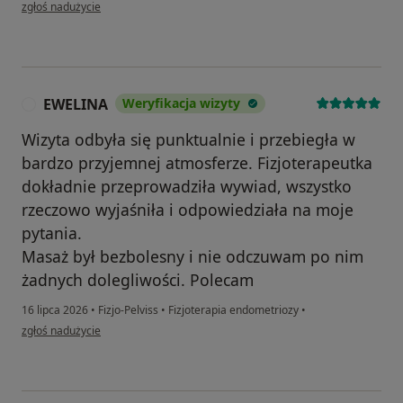
w opinii użytkownika Karolina
zgłoś nadużycie
EWELINA
Weryfikacja wizyty
E
Wizyta odbyła się punktualnie i przebiegła w
bardzo przyjemnej atmosferze. Fizjoterapeutka
dokładnie przeprowadziła wywiad, wszystko
rzeczowo wyjaśniła i odpowiedziała na moje
pytania.
Masaż był bezbolesny i nie odczuwam po nim
żadnych dolegliwości. Polecam
16 lipca 2026
•
Fizjo-Pelviss
•
Fizjoterapia endometriozy
•
w opinii użytkownika EWELINA
zgłoś nadużycie