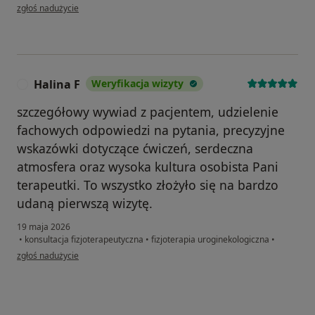
w opinii użytkownika AK
zgłoś nadużycie
Halina F
Weryfikacja wizyty
H
szczegółowy wywiad z pacjentem, udzielenie
fachowych odpowiedzi na pytania, precyzyjne
wskazówki dotyczące ćwiczeń, serdeczna
atmosfera oraz wysoka kultura osobista Pani
terapeutki. To wszystko złożyło się na bardzo
udaną pierwszą wizytę.
19 maja 2026
•
konsultacja fizjoterapeutyczna
•
fizjoterapia uroginekologiczna
•
w opinii użytkownika Halina F
zgłoś nadużycie