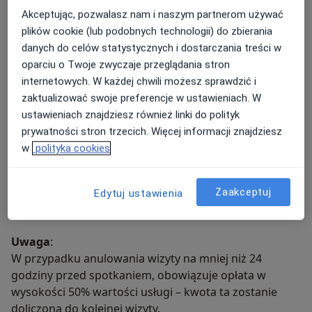
praca z problemami nietrzymania stolca i gazów.
Akceptując, pozwalasz nam i naszym partnerom używać
plików cookie (lub podobnych technologii) do zbierania
Współpracuję z Anią Kasparzak – specjalistką w
danych do celów statystycznych i dostarczania treści w
zakresie zdrowia i rehabilitacji – co pozwala nam
oparciu o Twoje zwyczaje przeglądania stron
oferować kompleksowe i holistyczne podejście do
internetowych. W każdej chwili możesz sprawdzić i
terapii .
zaktualizować swoje preferencje w ustawieniach. W
ustawieniach znajdziesz również linki do polityk
Możesz umówić się na wizytę przez portal
Znany
prywatności stron trzecich. Więcej informacji znajdziesz
Lekarz
, wpisując "Fizjo-Pelviss". Gabinet jest czynny od
w
polityka cookies
poniedziałku do piątku w wybranych godzinach.
Oferuję również
konsultacje online
, które mogą
odbywać się telefonicznie, przez Skype lub WhatsApp –
Zaakceptuj
Edytuj ustawienia
bez wychodzenia z domu
Uwaga
:
W przypadku anulowania wizyty na mniej niż 24
godziny przed spotkaniem, obowiązuje opłata w
wysokości 50% wartości usługi – kwota ta zostanie
doliczona do kolejnej wizyty.