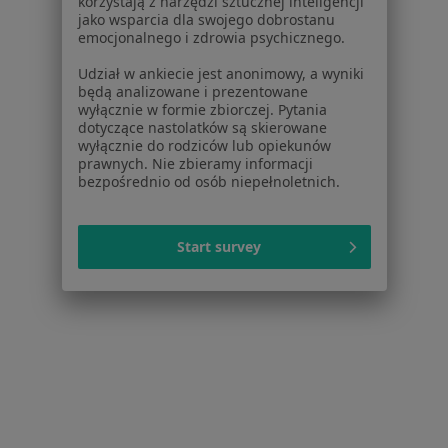
korzystają z narzędzi sztucznej inteligencji
jako wsparcia dla swojego dobrostanu
emocjonalnego i zdrowia psychicznego.
Udział w ankiecie jest anonimowy, a wyniki
będą analizowane i prezentowane
Ginvita Clinic
wyłącznie w formie zbiorczej. Pytania
dotyczące nastolatków są skierowane
·
Więcej
Radiologia, Położnictwo, Ginekologia
wyłącznie do rodziców lub opiekunów
2855 opinii
prawnych. Nie zbieramy informacji
bezpośrednio od osób niepełnoletnich.
Zakładowa 7cf, Wrocław
•
Mapa
USG piersi
250 zł
Start survey
lek. Małgorzata
lek. Justyna
Wyrobek - Orska
Sokołowska-
radiolog
Grendziak
radiolog
Brak dostępnych specjalistów z wolnymi terminami w tym centrum medycznym.