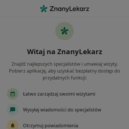
Me
Radiolog • Stare Miasto, Wrocław, dolnośląskie
Filtry
Ubezpieczenie
Mapa
Radiolodzy Wrocław Stare Miasto
Witaj na ZnanyLekarz
Jak działają wyniki wyszukiwania
Znajdź najlepszych specjalistów i umawiaj wizyty.
Pobierz aplikację, aby uzyskać bezpłatny dostęp do
Wybierz swoje ubezpieczenie
przydatnych funkcji:
Allianz
Compensa
INTER Polska
LUX
Łatwo zarządzaj swoimi wizytami
Wysyłaj wiadomości do specjalistów
Otrzymuj powiadomienia