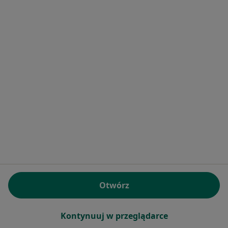
Konsultacja radiologiczna
250 zł
Pokaż więcej usług
lek. Hanna
lek. Alicja Uszko
lek. Agata Gogola
Marszalska-Jacak
radiolog
radiolog
radiolog
Zobacz wszystkich 8 specjalistów
Brak dostępnych specjalistów z wolnymi terminami w tym centrum medycznym.
Pokaż profil
Otwórz
Kontynuuj w przeglądarce