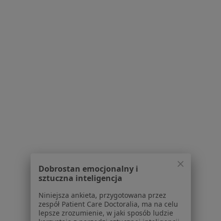
lek. Izabela Jędras
·
Więcej
Radiolog
14 opinii
Szczytnicka 11, Wrocław
•
Mapa
Centrum Medyczne enel-med - Oddział Szczytnicka
USG jamy brzusznej
378 zł
Specjalista nie oferuje umawiania online pod tym adresem.
Poproś o wizytę
Dobrostan emocjonalny i
sztuczna inteligencja
Niniejsza ankieta, przygotowana przez
zespół Patient Care Doctoralia, ma na celu
lepsze zrozumienie, w jaki sposób ludzie