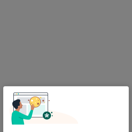
lek. Elżbieta Langowska
·
Więcej
Radiolog
54 opinie
Adres 1
Adres 2
Adres 3
Legnicka 16, Wrocław
•
Mapa
Centrum medyczne enel-med – oddział Infinity Wrocław
USG piersi
299 zł
Specjalista nie oferuje umawiania online pod tym adresem.