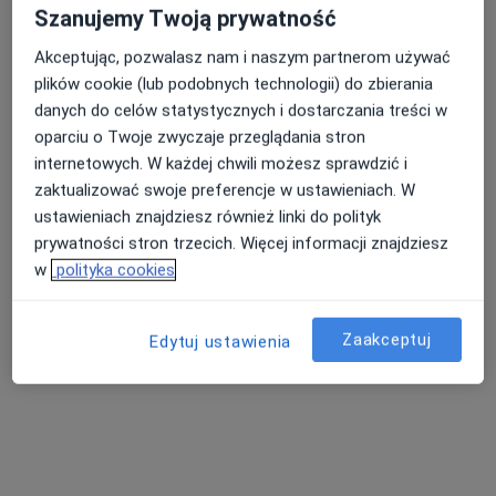
Szanujemy Twoją prywatność
Poproś o wizytę
Akceptując, pozwalasz nam i naszym partnerom używać
plików cookie (lub podobnych technologii) do zbierania
danych do celów statystycznych i dostarczania treści w
oparciu o Twoje zwyczaje przeglądania stron
internetowych. W każdej chwili możesz sprawdzić i
zaktualizować swoje preferencje w ustawieniach. W
ustawieniach znajdziesz również linki do polityk
prywatności stron trzecich. Więcej informacji znajdziesz
w
polityka cookies
Braniborska Clinic
·
Więcej
Radiologia, Okulistyka, Okulistyka dziecięca
Zaakceptuj
Edytuj ustawienia
932 opinie
Braniborska 10e/u6, Wrocław
•
Mapa
USG piersi
300 zł