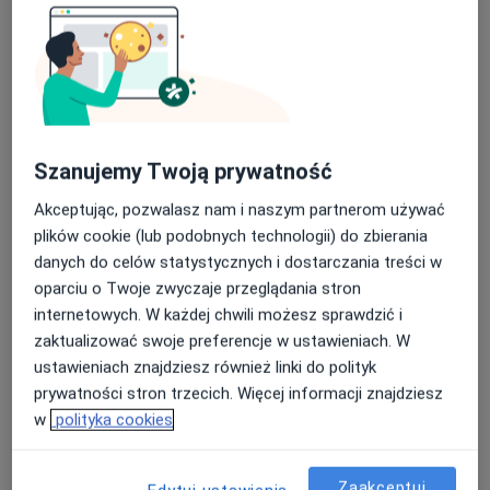
24 opinie
Obornicka 85, Suchy Las
•
Mapa
Nasza średnia ocena na App Store to 4.9 i 4.1 na
Konsultacja radiologiczna
Google Play Store
Brak dostępnych specjalistów z wolnymi terminami w tym centrum medycznym.
Szanujemy Twoją prywatność
Pokaż profil
Akceptując, pozwalasz nam i naszym partnerom używać
plików cookie (lub podobnych technologii) do zbierania
danych do celów statystycznych i dostarczania treści w
oparciu o Twoje zwyczaje przeglądania stron
internetowych. W każdej chwili możesz sprawdzić i
zaktualizować swoje preferencje w ustawieniach. W
ustawieniach znajdziesz również linki do polityk
prywatności stron trzecich. Więcej informacji znajdziesz
w
polityka cookies
Anna Agnieszka Ignyś-O'Byrne
Radiolog
Zaakceptuj