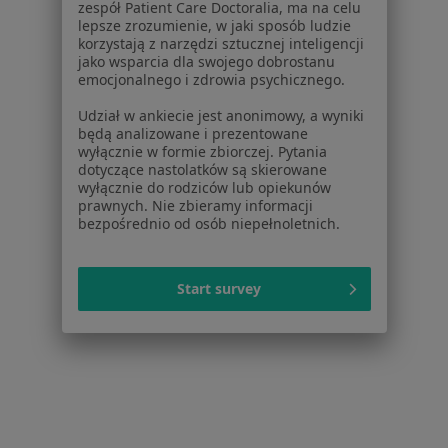
zespół Patient Care Doctoralia, ma na celu
Kontakt
lepsze zrozumienie, w jaki sposób ludzie
ZnanyLekarz - Strona główna
korzystają z narzędzi sztucznej inteligencji
jako wsparcia dla swojego dobrostanu
ZnanyLekarz Sp. z o.o.
emocjonalnego i zdrowia psychicznego.
ul. Kolejowa 5/7
Udział w ankiecie jest anonimowy, a wyniki
01-217 Warszawa, Polska
będą analizowane i prezentowane
wyłącznie w formie zbiorczej. Pytania
NIP: ⁠7010224868
dotyczące nastolatków są skierowane
KRS: ⁠0000347997
wyłącznie do rodziców lub opiekunów
prawnych. Nie zbieramy informacji
REGON: ⁠142276657
bezpośrednio od osób niepełnoletnich.
Sąd Rejonowy dla m.st. Warszawy w Warszawie XII
Wydział Gospodarczy KRS
Start survey
Facebook
otwiera się w nowej karcie
otwiera się w nowej karcie
otwiera się w nowej karcie
otwiera się w nowej karcie
otwiera się w nowej karci
otwiera się
otwi
Polska
,
Türkiye
,
España
,
Italia
,
Deutschland
,
Česko
,
otwiera się w nowej karcie
otwiera się w nowej karcie
otwiera się w nowej karcie
otwiera się w nowej kar
otwiera się 
otwier
Portugal
,
México
,
Chile
,
Brasil
,
Argentina
,
Perú
,