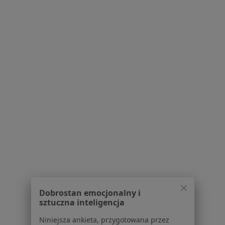
Dla pacjentów
Lekarze
Placówki medyczne
Pytania i odpowiedzi
Usługi i zabiegi
Choroby
Pomoc
Aplikacje mobilne
Blog dla pacjentów
Dla profesjonalistów
Cennik
Dla lekarzy
Dla placówek medycznych
Dobrostan emocjonalny i
Noa Notes
nowość
sztuczna inteligencja
Baza wiedzy
Centrum Pomocy dla Specjalisty
Niniejsza ankieta, przygotowana przez