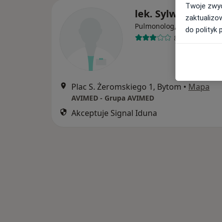
Twoje zwyc
lek. Sylwia Kubiz
zaktualizo
·
Wi
Pulmonolog, Pediatra
do polityk 
8 opinii
Plac S. Żeromskiego 1, Bytom
•
Mapa
AVIMED - Grupa AVIMED
Akceptuje Signal Iduna