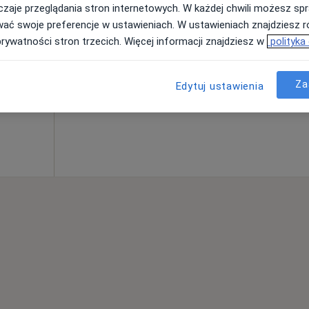
zaje przeglądania stron internetowych. W każdej chwili możesz spr
na
Dziś
Jutro
Sob,
Ndz,
wać swoje preferencje w ustawieniach. W ustawieniach znajdziesz ró
6 Sie
7 Sie
8 Sie
9 Sie
ęcej
prywatności stron trzecich. Więcej informacji znajdziesz w
polityka
Umawianie online nie jest dostępne
Za
Edytuj ustawienia
Poproś o wizytę