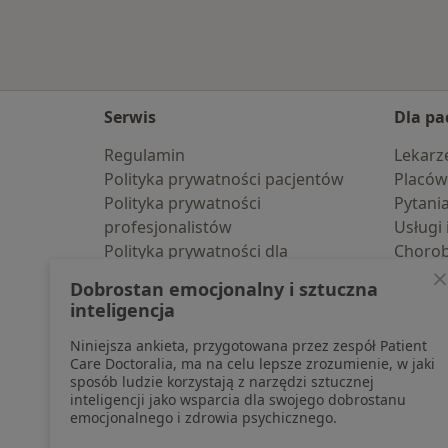
Serwis
Dla pa
Regulamin
Lekarz
Polityka prywatności pacjentów
Placów
Polityka prywatności
Pytani
profesjonalistów
Usługi 
Polityka prywatności dla
Choro
profesjonalistów, których dane
Pomoc
Dobrostan emocjonalny i sztuczna
pozyskaliśmy samodzielnie
Aplika
inteligencja
Polityka cookies
Blog d
Niniejsza ankieta, przygotowana przez zespół Patient
Jak działają wyniki wyszukiwania
Care Doctoralia, ma na celu lepsze zrozumienie, w jaki
Dostępność
sposób ludzie korzystają z narzędzi sztucznej
O nas
inteligencji jako wsparcia dla swojego dobrostanu
emocjonalnego i zdrowia psychicznego.
Praca
Rekrutujemy!
Partnerzy