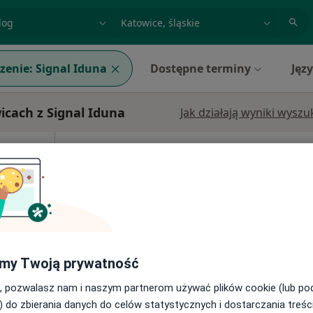
acja, badanie lub nazwisko
miasto lub dzielnica
zenie:
Signal Iduna
Dostępne terminy
Jęz
cach z Signal Iduna
Jak działają wyniki wysz
Dziś
Jutro
Sob,
Ndz,
6 Sie
7 Sie
8 Sie
9 Sie
cej
Umawianie online nie jest dostępne
Pokaż profil
my Twoją prywatność
, pozwalasz nam i naszym partnerom używać plików cookie (lub p
) do zbierania danych do celów statystycznych i dostarczania treśc