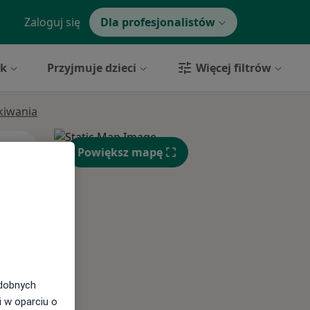
Zaloguj się
Dla profesjonalistów
yk
Przyjmuje dzieci
Więcej filtrów
ukiwania
Pon,
Wt,
Śr,
Powiększ mapę
10 Sie
11 Sie
12 Sie
odobnych
i w oparciu o