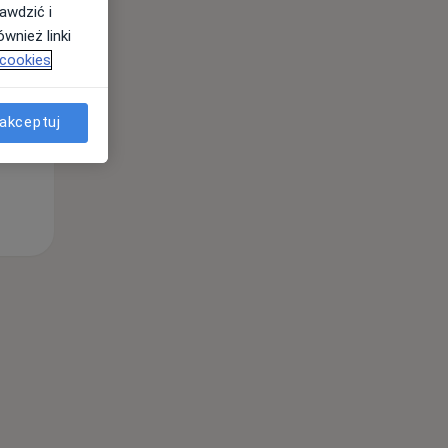
awdzić i
Pon,
Wt,
Śr,
wnież linki
10 Sie
11 Sie
12 Sie
 cookies
akceptuj