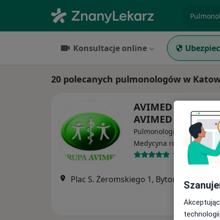
specjaliz
Konsultacje online
Ubezpiec
20 polecanych pulmonologów w Katowi
AVIMED - Grupa
AVIMED
Pulmonologia, Chirurgia,
·
Wię
Medycyna rodzinna
15 opinii
Plac S. Żeromskiego 1, Bytom
•
Mapa
Szanuje
Akceptując
technologii