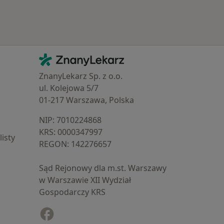
Kontakt
ZnanyLekarz - Strona główna
ZnanyLekarz Sp. z o.o.
ul. Kolejowa 5/7
01-217 Warszawa, Polska
NIP: ⁠7010224868
KRS: ⁠0000347997
isty
REGON: ⁠142276657
Sąd Rejonowy dla m.st. Warszawy
w Warszawie XII Wydział
Gospodarczy KRS
Facebook
otwiera się w nowej karcie