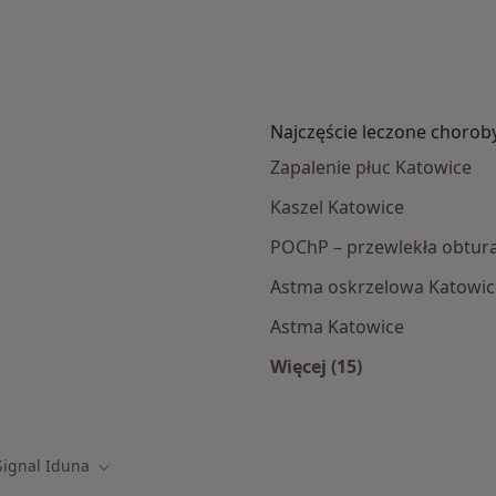
Najczęście leczone chorob
Zapalenie płuc Katowice
Kaszel Katowice
POChP – przewlekła obtura
Astma oskrzelowa Katowic
Astma Katowice
Więcej (15)
amach Signal Iduna
Więcej w kategorii: 
Signal Iduna
 miasto
Zmień miasto