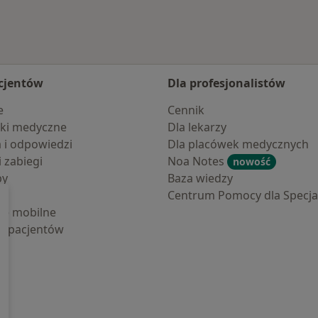
cjentów
Dla profesjonalistów
e
Cennik
ki medyczne
Dla lekarzy
a i odpowiedzi
Dla placówek medycznych
i zabiegi
Noa Notes
nowość
by
Baza wiedzy
Centrum Pomocy dla Specjal
cje mobilne
la pacjentów