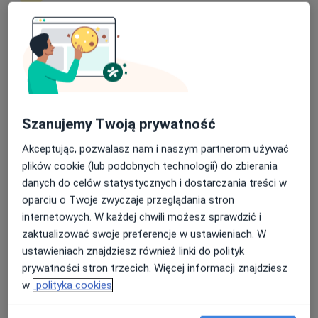
prof. dr hab. n. med. Wojciech Naumnik
·
Więcej
Pulmonolog, Internista, Alergolog
Nasza średnia ocena na App Store to 4.9 i 4.1 na
268 opinii
Google Play Store
Rejonowa 3a/6, Bielsk Podlaski
•
Mapa
Alfamed Specjalistyczne Poradnie Lekarskie
Konsultacja pulmonologiczna
270 zł
Szanujemy Twoją prywatność
Specjalista nie oferuje umawiania online pod tym adresem.
Akceptując, pozwalasz nam i naszym partnerom używać
plików cookie (lub podobnych technologii) do zbierania
Poproś o wizytę
danych do celów statystycznych i dostarczania treści w
oparciu o Twoje zwyczaje przeglądania stron
internetowych. W każdej chwili możesz sprawdzić i
zaktualizować swoje preferencje w ustawieniach. W
ustawieniach znajdziesz również linki do polityk
prywatności stron trzecich. Więcej informacji znajdziesz
w
polityka cookies