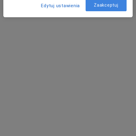
Zaakceptuj
Iwona Ewa Karpiuk
Edytuj ustawienia
Pulmonolog, Internista, Alergolog
Kleszczelowska 1, Bielsk Podlaski
•
Mapa
Poradnie Specjalistyczne
Specjalista nie oferuje umawiania online pod tym adresem.
Poproś o wizytę
Samodzielny Publiczny Zakład Opieki
Zdrowotnej w Bielsku Podlaskim