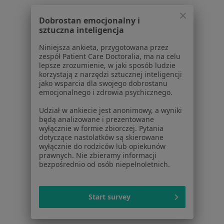
Dla lekarzy
Dla placówek medycznych
Dobrostan emocjonalny i
sztuczna inteligencja
Noa Notes
nowość
Baza wiedzy
Niniejsza ankieta, przygotowana przez
Centrum Pomocy dla Specjalisty
zespół Patient Care Doctoralia, ma na celu
lepsze zrozumienie, w jaki sposób ludzie
Kontakt
korzystają z narzędzi sztucznej inteligencji
ZnanyLekarz - Strona główna
jako wsparcia dla swojego dobrostanu
emocjonalnego i zdrowia psychicznego.
ZnanyLekarz Sp. z o.o.
ul. Kolejowa 5/7
Udział w ankiecie jest anonimowy, a wyniki
będą analizowane i prezentowane
01-217 Warszawa, Polska
wyłącznie w formie zbiorczej. Pytania
dotyczące nastolatków są skierowane
NIP: ⁠7010224868
wyłącznie do rodziców lub opiekunów
KRS: ⁠0000347997
prawnych. Nie zbieramy informacji
bezpośrednio od osób niepełnoletnich.
REGON: ⁠142276657
Sąd Rejonowy dla m.st. Warszawy w Warszawie XII
Start survey
Wydział Gospodarczy KRS
Facebook
otwiera się w nowej karcie