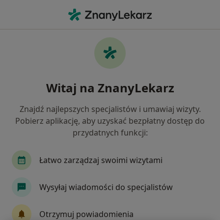
Me
Pulmonolog • Bielsk Podlaski, podlaskie
Filtry
Ubezpieczenie
Mapa
Polecani pulmonolodzy w Bielsku Podlaskim
Witaj na ZnanyLekarz
Jak działają wyniki wyszukiwania
Znajdź najlepszych specjalistów i umawiaj wizyty.
Pobierz aplikację, aby uzyskać bezpłatny dostęp do
Wybierz swoje ubezpieczenie
przydatnych funkcji:
Łatwo zarządzaj swoimi wizytami
Wysyłaj wiadomości do specjalistów
Otrzymuj powiadomienia