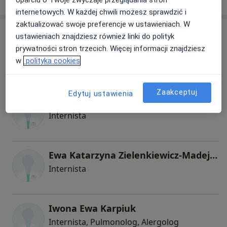
W jaki sposób ustalane są ceny?
internetowych. W każdej chwili możesz sprawdzić i
zaktualizować swoje preferencje w ustawieniach. W
Specjaliści
ustawieniach znajdziesz również linki do polityk
prywatności stron trzecich. Więcej informacji znajdziesz
Internista
w
polityka cookies
Zaakceptuj
Edytuj ustawienia
Ewa Wyrkowska-Hapunowicz
Internista
Ewa Katarzyna Zielenkiewicz-Madejska
Internista
Iwona Ewa Karpiuk
Internista, Pulmonolog, Alergolog