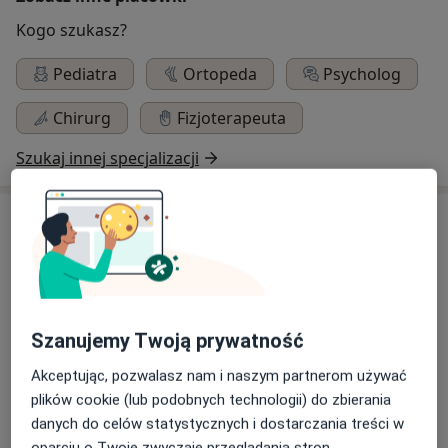
Kogo szukasz?
Pediatra
Ortopeda
Psycholog
Chirurg
Fizjoterapeuta
Szukaj innej specjalizacji
Usługi
Diabetologia
Szanujemy Twoją prywatność
Konsultacja diabetologiczna
Akceptując, pozwalasz nam i naszym partnerom używać
plików cookie (lub podobnych technologii) do zbierania
danych do celów statystycznych i dostarczania treści w
oparciu o Twoje zwyczaje przeglądania stron