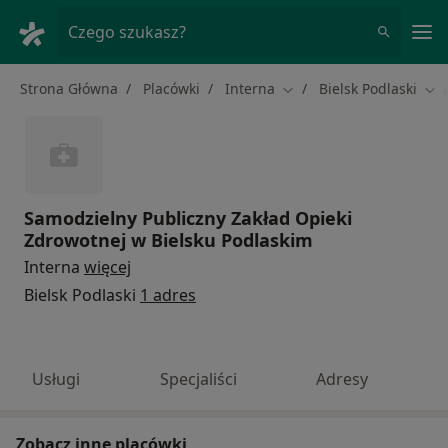
Me
Czego szukasz?
Strona Główna
Placówki
Interna
Bielsk Podlaski
Zmień miasto
Zmi
Samodzielny Publiczny Zakład Opieki
Zdrowotnej w Bielsku Podlaskim
Interna
więcej
Bielsk Podlaski
1 adres
Usługi
Specjaliści
Adresy
Zobacz inne placówki