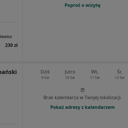
Poproś o wizytę
iewicz
230 zł
pański
Dziś
Jutro
Wt,
Śr,
9 Sie
10 Sie
11 Sie
12 Sie
Brak kalendarza w Twojej lokalizacji.
Pokaż adresy z kalendarzem