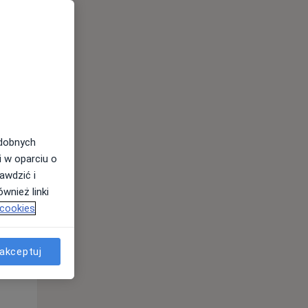
odobnych
Czw,
Pt,
Sob,
i w oparciu o
13 Sie
14 Sie
15 Sie
awdzić i
wnież linki
 cookies
akceptuj