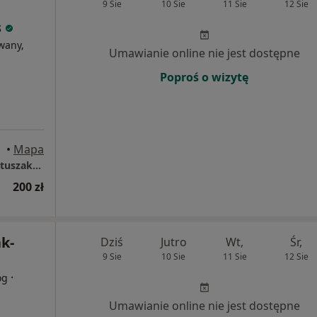
9 Sie
10 Sie
11 Sie
12 Sie
s
wany,
Umawianie online nie jest dostępne
Poproś o wizytę
nań
•
Mapa
Gabinet Psychoterapeutyczny Katarzyna Matuszak-Prymas
200 zł
k-
Dziś
Jutro
Wt,
Śr,
9 Sie
10 Sie
11 Sie
12 Sie
·
og
Umawianie online nie jest dostępne