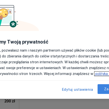
250 zł
my Twoją prywatność
, pozwalasz nam i naszym partnerom używać plików cookie (lub p
ak
Dziś
Jutro
Wt,
Śr,
) do zbierania danych do celów statystycznych i dostarczania treśc
9 Sie
10 Sie
11 Sie
12 Sie
·
og
zaje przeglądania stron internetowych. W każdej chwili możesz spr
wać swoje preferencje w ustawieniach. W ustawieniach znajdziesz ró
Umawianie online nie jest dostępne
prywatności stron trzecich. Więcej informacji znajdziesz w
polityka
Poproś o wizytę
Za
Edytuj ustawienia
200 zł