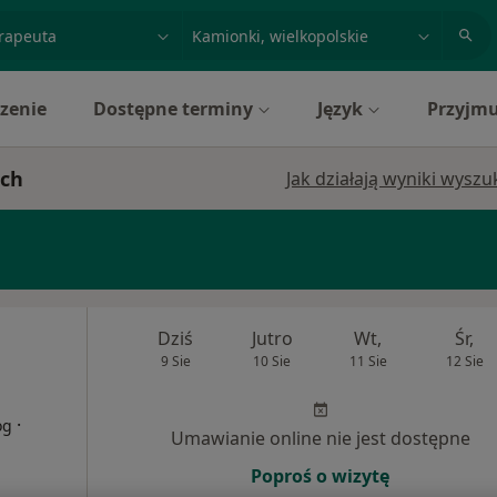
acja, badanie lub nazwisko
miasto lub dzielnica
zenie
Dostępne terminy
Język
Przyjmu
ach
Jak działają wyniki wysz
Dziś
Jutro
Wt,
Śr,
9 Sie
10 Sie
11 Sie
12 Sie
·
og
Umawianie online nie jest dostępne
Poproś o wizytę