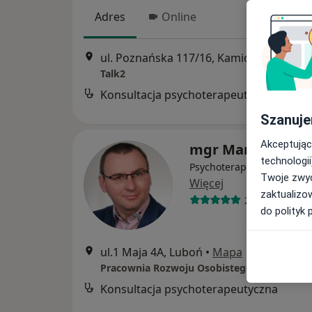
Adres
Online
ul. Poznańska 117/16, Kamionki
•
Mapa
Talk2
Konsultacja psychoterapeutyczna
Szanuje
Akceptując
mgr Marcin Now
technologii
Psychoterapeuta, Psychol
Twoje zwyc
Więcej
zaktualizo
208 opinii
do polityk 
ul.1 Maja 4A, Luboń
•
Mapa
Pracownia Rozwoju Osobistego "CHIARA"
Konsultacja psychoterapeutyczna