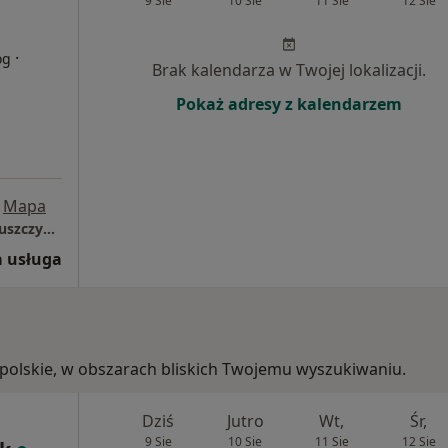
9 Sie
10 Sie
11 Sie
12 Sie
·
og
Brak kalendarza w Twojej lokalizacji.
Pokaż adresy z kalendarzem
Mapa
Gabinet Psychoterapii i Terapii Uzależnień Puszczykowo Agnieszka Mikołajczak
 usługa
kopolskie, w obszarach bliskich Twojemu wyszukiwaniu.
Dziś
Jutro
Wt,
Śr,
9 Sie
10 Sie
11 Sie
12 Sie