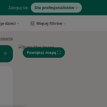
Zaloguj się
Dla profesjonalistów
je dzieci
Więcej filtrów
ukiwania
Powiększ mapę
Czw,
Pt,
Sob,
13 Sie
14 Sie
15 Sie