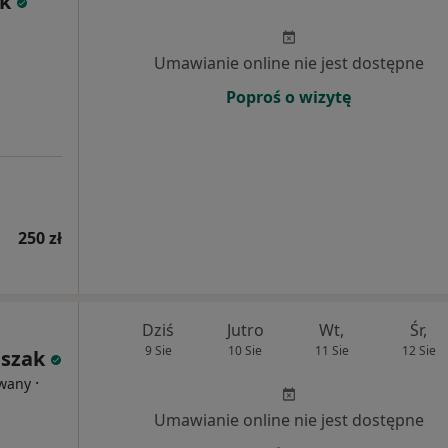
k
Umawianie online nie jest dostępne
Poproś o wizytę
250 zł
Dziś
Jutro
Wt,
Śr,
9 Sie
10 Sie
11 Sie
12 Sie
szak
·
owany
Umawianie online nie jest dostępne