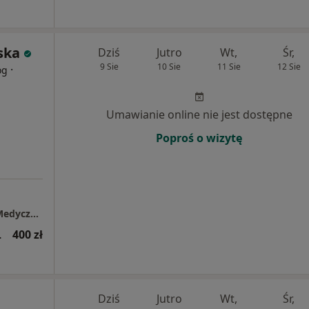
ska
Dziś
Jutro
Wt,
Śr,
9 Sie
10 Sie
11 Sie
12 Sie
·
og
Umawianie online nie jest dostępne
Poproś o wizytę
dr Joanna Mydlarska w Rodzinne Centrum Medyczne "Lubmed" w Luboniu
wsza wizyta)
400 zł
Dziś
Jutro
Wt,
Śr,