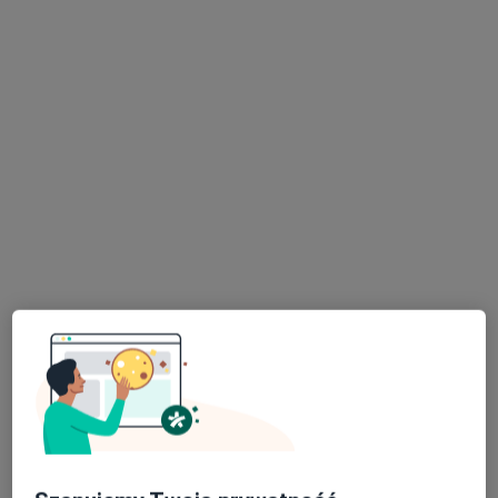
·
Więcej
Psycholog
8 opinii
Warszawska 7, Rawa Mazowiecka
•
Mapa
pro-self clinic
Konsultacja psychologiczna
250 zł
Specjalista nie oferuje umawiania online pod tym adresem.
Poproś o wizytę
Centrum Terapeutyczne