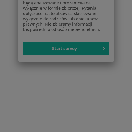
będą analizowane i prezentowane
Powiązane wyszukiwania
|
Oferty pracy - Psycholog
wyłącznie w formie zbiorczej. Pytania
dotyczące nastolatków są skierowane
W pobliżu Rawy Mazowieckiej
wyłącznie do rodziców lub opiekunów
prawnych. Nie zbieramy informacji
Psycholodzy w Grodzisku Mazowieckim
bezpośrednio od osób niepełnoletnich.
Psycholodzy w Łodzi
Start survey
Psycholodzy w Skierniewicach
Psycholodzy w Milanówku
Psycholodzy w Grójcu
Więcej (14)
Więcej w kategorii: W pobliżu Rawy Mazowiec
Najczęstsze schorzenia
Depresja Rawa Mazowiecka
Kryzys życiowy Rawa Mazowiecka
Lęki Rawa Mazowiecka