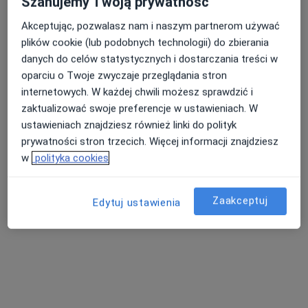
Szanujemy Twoją prywatność
Psychologia, Psychologia dziecięca
aleja Konstytucji 3 Maja 1B, Rawa Mazowiecka
•
Mapa
Akceptując, pozwalasz nam i naszym partnerom używać
plików cookie (lub podobnych technologii) do zbierania
Brak dostępnych specjalistów z wolnymi terminami w tym centrum medycznym.
danych do celów statystycznych i dostarczania treści w
oparciu o Twoje zwyczaje przeglądania stron
Pokaż profil
internetowych. W każdej chwili możesz sprawdzić i
zaktualizować swoje preferencje w ustawieniach. W
ustawieniach znajdziesz również linki do polityk
prywatności stron trzecich. Więcej informacji znajdziesz
w
polityka cookies
Zaakceptuj
Edytuj ustawienia
Przychodnia
Psychologia, Interna
Krakowska 22, Rawa Mazowiecka
•
Mapa
Brak dostępnych specjalistów z wolnymi terminami w tym centrum medycznym.