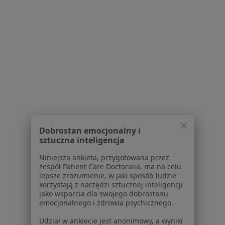
Bezpieczne płatności
mgr Dagmara Wałaszek
·
Więcej
Psycholog
Dobrostan emocjonalny i
sztuczna inteligencja
7 opinii
Konsultacja psychologiczna online
220 zł
Niniejsza ankieta, przygotowana przez
zespół Patient Care Doctoralia, ma na celu
Specjalista nie oferuje umawiania online pod tym adresem.
lepsze zrozumienie, w jaki sposób ludzie
korzystają z narzędzi sztucznej inteligencji
jako wsparcia dla swojego dobrostanu
Poproś o wizytę
emocjonalnego i zdrowia psychicznego.
Udział w ankiecie jest anonimowy, a wyniki