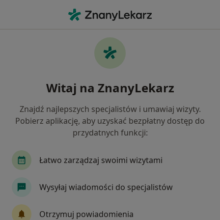
Me
Psycholog • Rawa Mazowiecka, łódzkie
Filtry
Mapa
Polecani psycholodzy w Rawie Mazowieckiej
Witaj na ZnanyLekarz
Jak działają wyniki wyszukiwania
Znajdź najlepszych specjalistów i umawiaj wizyty.
Pobierz aplikację, aby uzyskać bezpłatny dostęp do
przydatnych funkcji:
Łatwo zarządzaj swoimi wizytami
Wysyłaj wiadomości do specjalistów
Bezpieczne płatności
mgr Beata Paczkowska
Otrzymuj powiadomienia