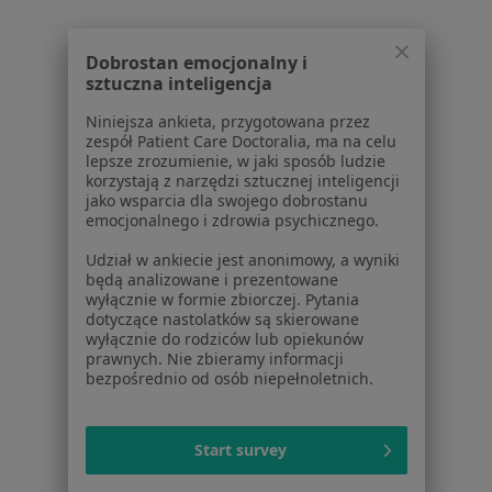
Cennik
Dla lekarzy
Dla placówek medycznych
Dobrostan emocjonalny i
sztuczna inteligencja
Noa Notes
nowość
Baza wiedzy
Niniejsza ankieta, przygotowana przez
Centrum Pomocy dla Specjalisty
zespół Patient Care Doctoralia, ma na celu
lepsze zrozumienie, w jaki sposób ludzie
Kontakt
korzystają z narzędzi sztucznej inteligencji
ZnanyLekarz - Strona główna
jako wsparcia dla swojego dobrostanu
emocjonalnego i zdrowia psychicznego.
ZnanyLekarz Sp. z o.o.
Udział w ankiecie jest anonimowy, a wyniki
ul. Kolejowa 5/7
będą analizowane i prezentowane
01-217 Warszawa, Polska
wyłącznie w formie zbiorczej. Pytania
dotyczące nastolatków są skierowane
NIP: ⁠7010224868
wyłącznie do rodziców lub opiekunów
prawnych. Nie zbieramy informacji
KRS: ⁠0000347997
bezpośrednio od osób niepełnoletnich.
REGON: ⁠142276657
Sąd Rejonowy dla m.st. Warszawy w Warszawie XII
Start survey
Wydział Gospodarczy KRS