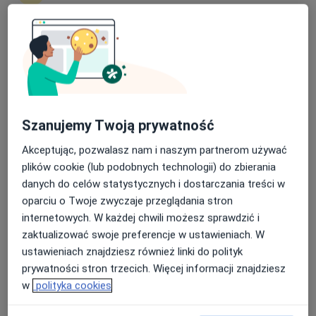
lek. Jacek Koprowicz
·
Więcej
Psychiatra
50 opinii
Nasza średnia ocena na App Store to 4.9 i 4.1 na
Adres 1
Adres 2
Google Play Store
Wołoska 137, Warszawa
•
Mapa
Centralny Szpital Kliniczny Ministerstwa Spraw Wewnętrznych w Warszawie
Szanujemy Twoją prywatność
Akceptuje NFZ
Akceptując, pozwalasz nam i naszym partnerom używać
Konsultacja psychiatryczna
Brak ceny
plików cookie (lub podobnych technologii) do zbierania
danych do celów statystycznych i dostarczania treści w
Specjalista nie oferuje umawiania online pod tym adresem.
oparciu o Twoje zwyczaje przeglądania stron
internetowych. W każdej chwili możesz sprawdzić i
Poproś o wizytę
zaktualizować swoje preferencje w ustawieniach. W
ustawieniach znajdziesz również linki do polityk
prywatności stron trzecich. Więcej informacji znajdziesz
w
polityka cookies