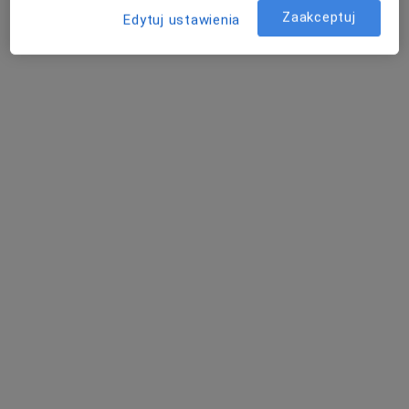
Zaakceptuj
Edytuj ustawienia
Centralny Szpital Kliniczny Ministerstwa
Spraw Wewnętrznych w Warszawie
·
Więcej
Psychiatria, Interna, Anestezjologia
139 opinii
Wołoska 137, Warszawa
•
Mapa
Konsultacja psychiatryczna
Brak dostępnych specjalistów z wolnymi terminami w tym centrum medycznym.
Pokaż profil
Powiązane wyszukiwania
Specjaliści w ramach NFZ