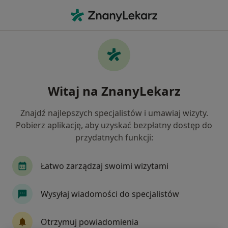
Me
Psychiatra • Piaseczno, mazowieckie
Filtry
Ubezpieczenie:
NFZ
20 polecanych psychiatrów w Piasecznie z
Witaj na ZnanyLekarz
NFZ
Jak działają wyniki wyszukiwania
Znajdź najlepszych specjalistów i umawiaj wizyty.
Pobierz aplikację, aby uzyskać bezpłatny dostęp do
przydatnych funkcji:
Łatwo zarządzaj swoimi wizytami
Wysyłaj wiadomości do specjalistów
Skupienie na pacjencie
Otrzymuj powiadomienia