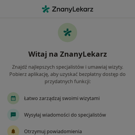
Me
Lekarz Rodzinny • Piaseczno, mazowieckie
Filtry
Ubezpieczenie:
NFZ
20 polecanych lekarzy rodzinnych w
Witaj na ZnanyLekarz
Piasecznie z NFZ
Jak działają wyniki wyszukiwania
Znajdź najlepszych specjalistów i umawiaj wizyty.
Pobierz aplikację, aby uzyskać bezpłatny dostęp do
przydatnych funkcji:
Łatwo zarządzaj swoimi wizytami
Wysyłaj wiadomości do specjalistów
dr n. med. Justyna Pedowska-Włoszek
Otrzymuj powiadomienia
·
Więcej
Kardiolog, Internista