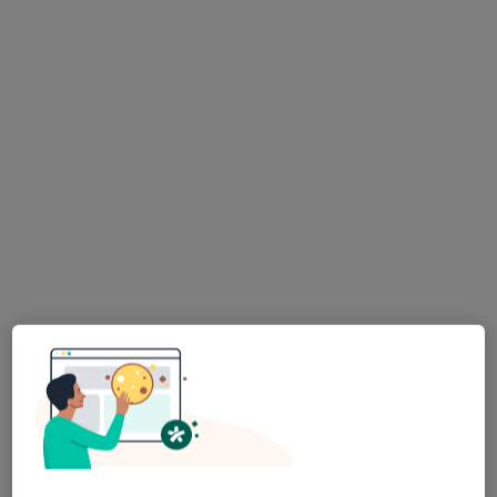
Poproś o wizytę
lek. Adam Gałczyński
·
Więcej
Lekarz rodzinny, Lekarz pierwszego kontaktu
15 opinii
Jurija Gagarina 26/u5, Warszawa
•
Mapa
Jutro Medical
Akceptuje NFZ
Konsultacja internistyczna (NFZ)
Darmowa usługa
Specjalista nie oferuje umawiania online pod tym adresem.