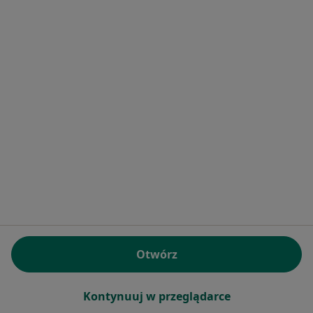
Snir Boniel
·
Więcej
Pediatra
84 opinie
Geodetów 43/U1, Józefosław
•
Mapa
MAL MED SPÓŁKA Z OGRANICZONĄ ODPOWIEDZIALNOŚCIĄ
Akceptuje NFZ
Konsultacja pediatryczna
250 zł
Specjalista nie oferuje umawiania online pod tym adresem.
Poproś o wizytę
Otwórz
Kontynuuj w przeglądarce