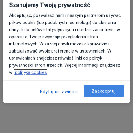
Szanujemy Twoją prywatność
Poproś o wizytę
Akceptując, pozwalasz nam i naszym partnerom używać
plików cookie (lub podobnych technologii) do zbierania
danych do celów statystycznych i dostarczania treści w
oparciu o Twoje zwyczaje przeglądania stron
internetowych. W każdej chwili możesz sprawdzić i
zaktualizować swoje preferencje w ustawieniach. W
ustawieniach znajdziesz również linki do polityk
prywatności stron trzecich. Więcej informacji znajdziesz
w
polityka cookies
lek. Dominik Hernik
·
Więcej
Lekarz rodzinny, Lekarz pierwszego kontaktu
Zaakceptuj
Edytuj ustawienia
3 opinie
Jana Kazimierza 28 POZ, Warszawa
•
Mapa
Centrum Medyczne CMP Wola
Akceptuje NFZ
Konsultacja internistyczna (NFZ)
Darmowa usługa