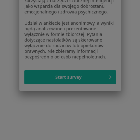
korzystają z narzędzi sztucznej inteligencji
jako wsparcia dla swojego dobrostanu
emocjonalnego i zdrowia psychicznego.
lek. Magdalena Olborska
Udział w ankiecie jest anonimowy, a wyniki
·
Więcej
Lekarz rodzinny
będą analizowane i prezentowane
13 opinii
wyłącznie w formie zbiorczej. Pytania
dotyczące nastolatków są skierowane
Geodetów 41 Józefosław, Piaseczno
•
Mapa
wyłącznie do rodziców lub opiekunów
Józefosław Medical Center Sp. z o.o.
prawnych. Nie zbieramy informacji
bezpośrednio od osób niepełnoletnich.
Akceptuje NFZ
Konsultacja internistyczna (NFZ)
Darmowa usługa
Start survey
Specjalista nie oferuje umawiania online pod tym adresem.
Poproś o wizytę