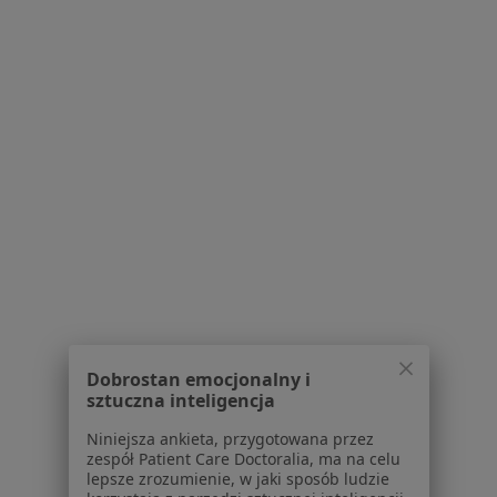
Katarzyna Zawadzka
Lekarz rodzinny
5 opinii
Geodetów 43/U1, Józefosław
•
Mapa
MAL MED SPÓŁKA Z OGRANICZONĄ ODPOWIEDZIALNOŚCIĄ
Akceptuje NFZ
Konsultacja internistyczna (NFZ)
Darmowa usługa
Specjalista nie oferuje umawiania online pod tym adresem.
Poproś o wizytę
Dobrostan emocjonalny i
sztuczna inteligencja
Niniejsza ankieta, przygotowana przez
zespół Patient Care Doctoralia, ma na celu
lepsze zrozumienie, w jaki sposób ludzie