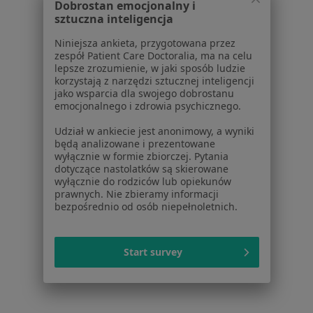
Dobrostan emocjonalny i
Lekarze
sztuczna inteligencja
Placówki medyczne
Niniejsza ankieta, przygotowana przez
Pytania i odpowiedzi
zespół Patient Care Doctoralia, ma na celu
Usługi i zabiegi
lepsze zrozumienie, w jaki sposób ludzie
korzystają z narzędzi sztucznej inteligencji
Choroby
jako wsparcia dla swojego dobrostanu
Pomoc
emocjonalnego i zdrowia psychicznego.
Aplikacje mobilne
Udział w ankiecie jest anonimowy, a wyniki
Blog dla pacjentów
będą analizowane i prezentowane
wyłącznie w formie zbiorczej. Pytania
Dla profesjonalistów
dotyczące nastolatków są skierowane
wyłącznie do rodziców lub opiekunów
Cennik
prawnych. Nie zbieramy informacji
Dla lekarzy
bezpośrednio od osób niepełnoletnich.
Dla placówek medycznych
Noa Notes
nowość
Start survey
Baza wiedzy
Centrum Pomocy dla Specjalisty
Kontakt
ZnanyLekarz - Strona główna