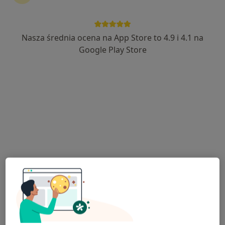
Nasza średnia ocena na App Store to 4.9 i 4.1 na
lek. Przemysław Chmielewski
Google Play Store
·
Więcej
Psychiatra
55 opinii
Akceptuje SKOK Asekuracja
Konsultacja psychiatry - wizyta kolejna - telemedycyna
od 359 zł
Specjalista nie oferuje umawiania online pod tym adresem.
Poproś o wizytę