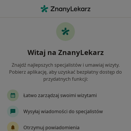
Me
Psychiatra • Katowice, śląskie
Filtry
• 1
Mapa
20 polecanych psychiatrów w Katowicach z
Witaj na ZnanyLekarz
SKOK Asekuracja
Jak działają wyniki wyszukiwania
Znajdź najlepszych specjalistów i umawiaj wizyty.
Pobierz aplikację, aby uzyskać bezpłatny dostęp do
Dostępne konsultacje online
przydatnych funkcji:
Specjaliści w Twojej okolicy nie mają dostępności dla
Łatwo zarządzaj swoimi wizytami
wizyt stacjonarnych. Sprawdź konsultacje online.
Wysyłaj wiadomości do specjalistów
Otrzymuj powiadomienia