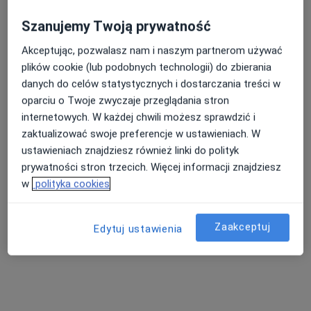
Szanujemy Twoją prywatność
dr Dariusz Kiełkiewicz
Akceptując, pozwalasz nam i naszym partnerom używać
·
Więcej
Psychiatra
plików cookie (lub podobnych technologii) do zbierania
16 opinii
danych do celów statystycznych i dostarczania treści w
oparciu o Twoje zwyczaje przeglądania stron
Akceptuje SKOK Asekuracja
internetowych. W każdej chwili możesz sprawdzić i
Konsultacja psychiatry - wizyta kolejna - telemedycyna
od 320 zł
zaktualizować swoje preferencje w ustawieniach. W
Specjalista nie oferuje umawiania online pod tym adresem.
ustawieniach znajdziesz również linki do polityk
prywatności stron trzecich. Więcej informacji znajdziesz
Poproś o wizytę
w
polityka cookies
Zaakceptuj
Edytuj ustawienia