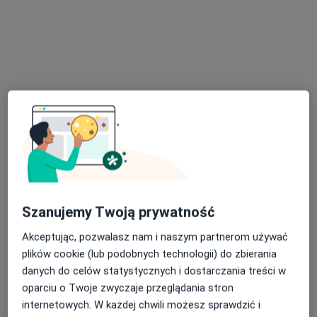
Centrum Zdrowia Psychicznego
MindHealth Gdańsk
·
Więcej
Psychiatria, Psychiatria dziecięca, Psychologia
28 opinii
Mikołaja Gomółki 2, Gdańsk
•
Mapa
Konsultacja psychiatryczna (kolejna wizyta)
od 345 zł
Pokaż więcej usług
lek. Dorota
Muszyńska
psychiatra
Szanujemy Twoją prywatność
Brak dostępnych specjalistów z wolnymi terminami w tym centrum medycznym.
Akceptując, pozwalasz nam i naszym partnerom używać
plików cookie (lub podobnych technologii) do zbierania
Pokaż profil
danych do celów statystycznych i dostarczania treści w
oparciu o Twoje zwyczaje przeglądania stron
internetowych. W każdej chwili możesz sprawdzić i