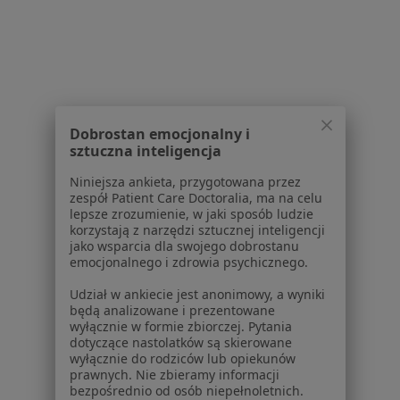
Serwis
Regulamin
Polityka prywatności pacjentów
Polityka prywatności profesjonalistów
Polityka prywatności dla profesjonalistów, których
Dobrostan emocjonalny i
dane pozyskaliśmy samodzielnie
sztuczna inteligencja
Polityka cookies
Niniejsza ankieta, przygotowana przez
Jak działają wyniki wyszukiwania
zespół Patient Care Doctoralia, ma na celu
Dostępność
lepsze zrozumienie, w jaki sposób ludzie
O nas
korzystają z narzędzi sztucznej inteligencji
jako wsparcia dla swojego dobrostanu
Praca
Rekrutujemy!
emocjonalnego i zdrowia psychicznego.
Partnerzy
Centrum prasowe
Udział w ankiecie jest anonimowy, a wyniki
będą analizowane i prezentowane
Kontakt
wyłącznie w formie zbiorczej. Pytania
dotyczące nastolatków są skierowane
Dla pacjentów
wyłącznie do rodziców lub opiekunów
prawnych. Nie zbieramy informacji
Lekarze
bezpośrednio od osób niepełnoletnich.