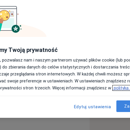
ferencjach medycznych, kursach,
acy stawia na empatię i holistyczne
my Twoją prywatność
, pozwalasz nam i naszym partnerom używać plików cookie (lub p
) do zbierania danych do celów statystycznych i dostarczania treśc
tywna dwubiegunowa
zaje przeglądania stron internetowych. W każdej chwili możesz spr
_more_diseases
wać swoje preferencje w ustawieniach. W ustawieniach znajdziesz ró
prywatności stron trzecich. Więcej informacji znajdziesz w
polityka
Za
Edytuj ustawienia