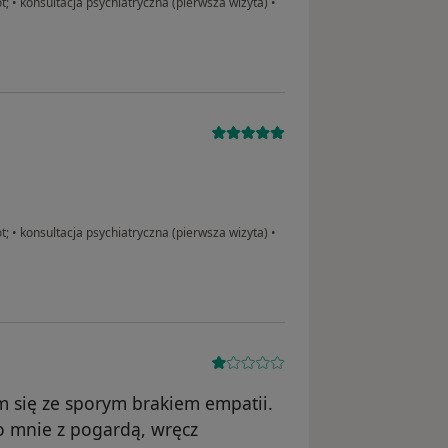
t;
•
konsultacja psychiatryczna (pierwsza wizyta)
•
t;
•
konsultacja psychiatryczna (pierwsza wizyta)
•
m się ze sporym brakiem empatii.
o mnie z pogardą, wręcz