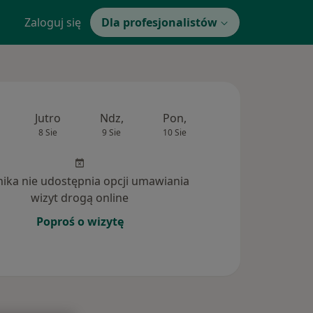
Zaloguj się
Dla profesjonalistów
Jutro
Ndz,
Pon,
Wt,
Śr,
8 Sie
9 Sie
10 Sie
11 Sie
12 Si
inika nie udostępnia opcji umawiania
wizyt drogą online
Poproś o wizytę