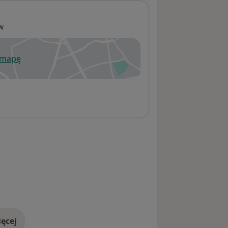
w
 mapę
wiera się w nowej karcie
ęcej
adresie