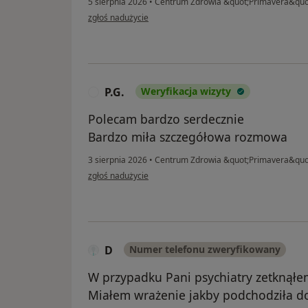
5 sierpnia 2026
•
Centrum Zdrowia &quot;Primavera&quo
w opinii użytkownika Anna
zgłoś nadużycie
P.G.
Weryfikacja wizyty
P
Polecam bardzo serdecznie
Bardzo miła szczegółowa rozmowa
3 sierpnia 2026
•
Centrum Zdrowia &quot;Primavera&quo
w opinii użytkownika P.G.
zgłoś nadużycie
D
Numer telefonu zweryfikowany
W przypadku Pani psychiatry zetknąłe
Miałem wrażenie jakby podchodziła d