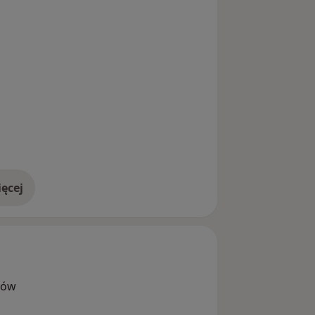
ęcej
doświadczeniu
zów