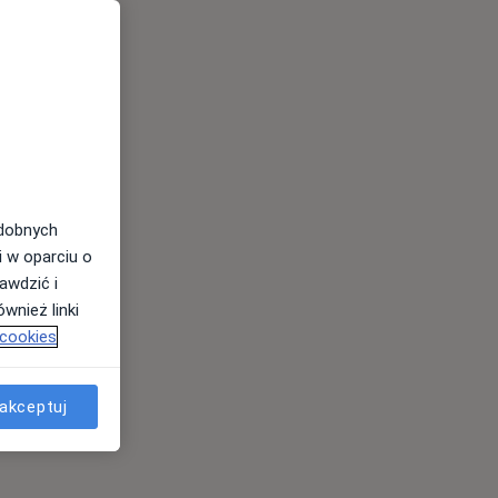
odobnych
i w oparciu o
awdzić i
wnież linki
 cookies
akceptuj