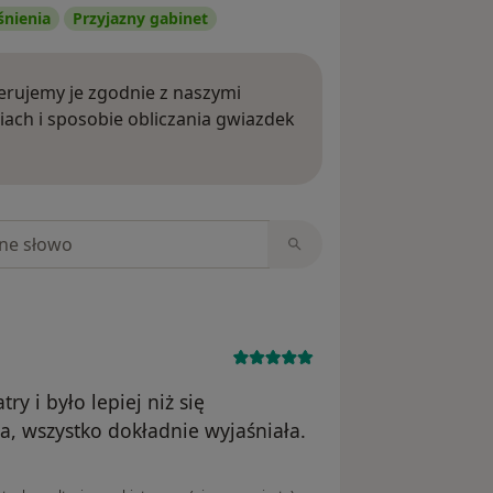
śnienia
Przyjazny gabinet
rujemy je zgodnie z naszymi
iach i sposobie obliczania gwiazdek
ięcej o opiniach
niach
ry i było lepiej niż się
a, wszystko dokładnie wyjaśniała.