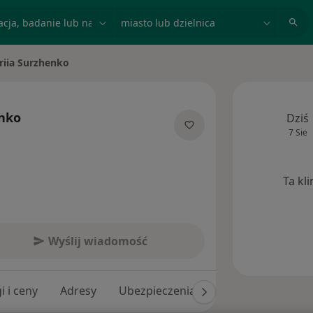
acja, badanie lub nazwisko
miasto lub dzielnica
riia Surzhenko
sto
enko
Dziś
7 Sie
cjalizacjach
Ta kl
Wyślij wiadomość
i i ceny
Adresy
Ubezpieczenia
Opinie (89)