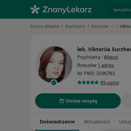
specjaliz
Strona Główna
Psychiatra
Rzeszów
Vikto
Zmień mia
lek.
Viktoriia Surzh
O spe
Psychiatra
·
Więcej
Rzeszów
1 adres
Nr PWZ: 3296783
89 opinii
Umów wizytę
Doświadczenie
Aktualności
Usług