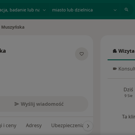
acja, badanie lub nazwisko
miasto lub dzielnica
a Muszyńska
to
ka
Wizyta
Wizyta w
cjalizacjach
Konsult
Konsulta
Dziś
9 Sie
Wyślij wiadomość
Ta kl
i i ceny
Adresy
Ubezpieczenia
Opinie (212)