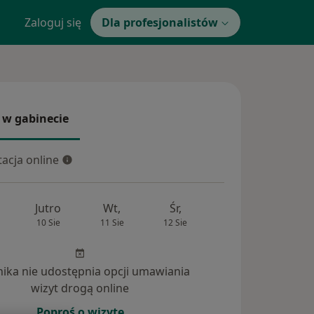
Zaloguj się
Dla profesjonalistów
 w gabinecie
 gabinecie
acja online
cja online
Jutro
Wt,
Śr,
Czw,
Pt,
10 Sie
11 Sie
12 Sie
13 Sie
14 Si
inika nie udostępnia opcji umawiania
wizyt drogą online
Poproś o wizytę