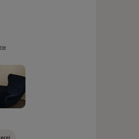
ine
ęcej