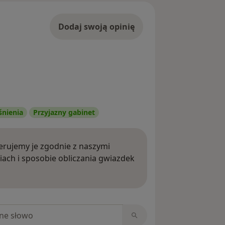
Dodaj swoją opinię
śnienia
Przyjazny gabinet
rujemy je zgodnie z naszymi
iach i sposobie obliczania gwiazdek
ięcej o opiniach
niach