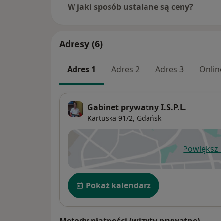
W jaki sposób ustalane są ceny?
Adresy (6)
Adres 1
Adres 2
Adres 3
Onlin
Gabinet prywatny I.S.P.L.
Kartuska 91/2,
Gdańsk
Powiększ
ot
Dostępność
Pokaż kalendarz
Metody płatności (wizyty prywatne)