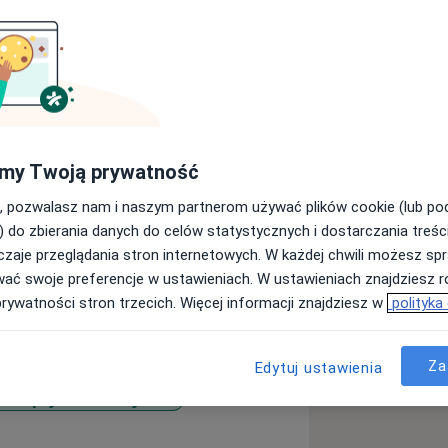
 pacjentom niemal 10 lat. Najbardziej
my Twoją prywatność
hicznych i z zaburzeniami lękowymi,
iadczenie w pracy zarówno na
, pozwalasz nam i naszym partnerom używać plików cookie (lub p
) do zbierania danych do celów statystycznych i dostarczania treśc
magające się z uzależnieniami.
zaje przeglądania stron internetowych. W każdej chwili możesz spr
wać swoje preferencje w ustawieniach. W ustawieniach znajdziesz ró
prywatności stron trzecich. Więcej informacji znajdziesz w
polityka
Za
Edytuj ustawienia
enia psychosomatyczne
re_diseases