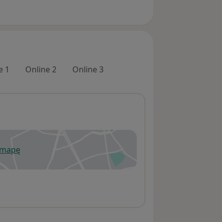
e 1
Online 2
Online 3
 mapę
wiera się w nowej karcie