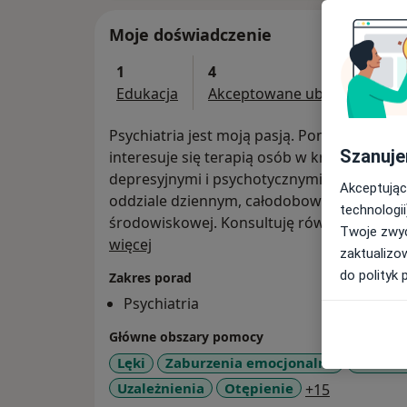
Moje doświadczenie
1
4
Edukacja
Akceptowane ubezpieczenia
Psychiatria jest moją pasją. Pomagam moim
Szanuje
interesuje się terapią osób w kryzach psyc
depresyjnymi i psychotycznymi. Mam dośw
Akceptując
oddziale dziennym, całodobowym, jak i w opiece ambulatoryjnej oraz
technologii
środowiskowej. Konsultuję również osoby z
Twoje zwyc
O mnie
więcej
zaktualizo
do polityk 
Zakres porad
Psychiatria
Główne obszary pomocy
Lęki
Zaburzenia emocjonalne
Zaburz
a11y_sr_mo
Uzależnienia
Otępienie
+15