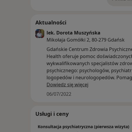
o 
Aktualności
lek. Dorota Muszyńska
Mikołaja Gomółki 2, 80-279 Gdańsk
Gdańskie Centrum Zdrowia Psychiczn
Health oferuje pomoc doświadczonyc
wykwalifikowanych specjalistów zdro
psychicznego: psychologów, psychiat
logopedów i neurologopedów. Poma
dzieciom, młodzieży i osobom dorosł
Dowiedz się więcej
06/07/2022
Usługi i ceny
Konsultacja psychiatryczna (pierwsza wizyta)