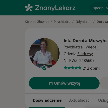
specjaliz
Strona Główna
Psychiatra
Gdynia
Dorot
Zmień mias
lek.
Dorota Muszyńs
O spe
Psychiatra
·
Więcej
Gdynia
3 adresy
Nr PWZ: 2485607
212 opinii
Umów wizytę
Doświadczenie
Aktualności
Usług