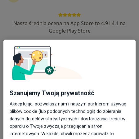
Diabetolog, Internista
5 opinii
Nasza średnia ocena na App Store to 4.9 i 4.1 na
Stefana Batorego 7, Gdynia
•
Mapa
Google Play Store
Policlinica Centrum
Akceptuje Signal Iduna
Konsultacja diabetologiczna
280 zł
Specjalista nie oferuje umawiania online pod tym adresem.
Poproś o wizytę
Szanujemy Twoją prywatność
Akceptując, pozwalasz nam i naszym partnerom używać
plików cookie (lub podobnych technologii) do zbierania
danych do celów statystycznych i dostarczania treści w
oparciu o Twoje zwyczaje przeglądania stron
internetowych. W każdej chwili możesz sprawdzić i