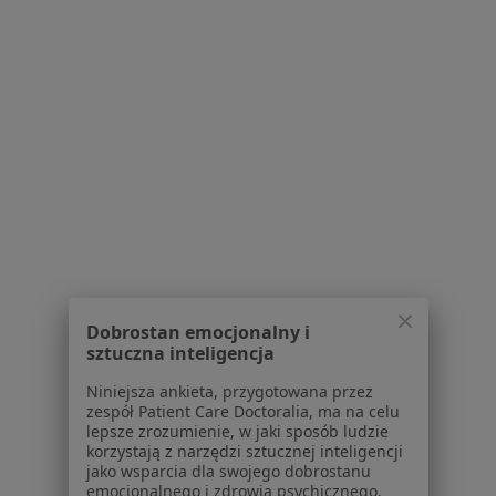
Partnerzy
Centrum prasowe
Kontakt
Dla pacjentów
Lekarze
Placówki medyczne
Pytania i odpowiedzi
Usługi i zabiegi
Choroby
Pomoc
Aplikacje mobilne
Blog dla pacjentów
Dobrostan emocjonalny i
sztuczna inteligencja
Dla profesjonalistów
Niniejsza ankieta, przygotowana przez
Cennik
zespół Patient Care Doctoralia, ma na celu
lepsze zrozumienie, w jaki sposób ludzie
Dla lekarzy
korzystają z narzędzi sztucznej inteligencji
Dla placówek medycznych
jako wsparcia dla swojego dobrostanu
Noa Notes
emocjonalnego i zdrowia psychicznego.
nowość