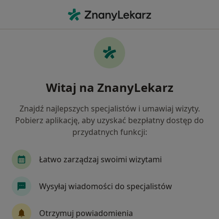
Me
Diabetolog • Gdańsk, pomorskie
Filtry
Ubezpieczenie:
Signal Iduna
20 polecanych diabetologów w Gdańsku z
Witaj na ZnanyLekarz
Signal Iduna
Jak działają wyniki wyszukiwania
Znajdź najlepszych specjalistów i umawiaj wizyty.
Pobierz aplikację, aby uzyskać bezpłatny dostęp do
przydatnych funkcji:
Łatwo zarządzaj swoimi wizytami
Wysyłaj wiadomości do specjalistów
dr n. med. Hanna Maria Jasiel-
Otrzymuj powiadomienia
Wojculewicz