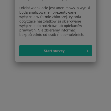
Baza wiedzy
Udział w ankiecie jest anonimowy, a wyniki
Centrum Pomocy dla Specjalisty
będą analizowane i prezentowane
wyłącznie w formie zbiorczej. Pytania
Kontakt
dotyczące nastolatków są skierowane
ZnanyLekarz - Strona główna
wyłącznie do rodziców lub opiekunów
prawnych. Nie zbieramy informacji
ZnanyLekarz Sp. z o.o.
bezpośrednio od osób niepełnoletnich.
ul. Kolejowa 5/7
01-217 Warszawa, Polska
Start survey
NIP: ⁠7010224868
KRS: ⁠0000347997
REGON: ⁠142276657
Sąd Rejonowy dla m.st. Warszawy w Warszawie XII
Wydział Gospodarczy KRS
Facebook
otwiera się w nowej karcie