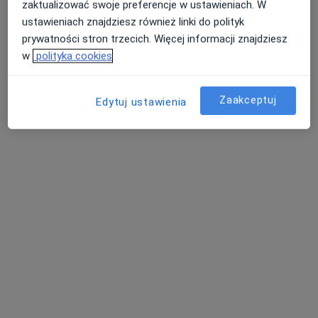
zaktualizować swoje preferencje w ustawieniach. W
Policlinica Centrum
ustawieniach znajdziesz również linki do polityk
·
Więcej
Diabetologia, Alergologia, Alergologia dziecięca
prywatności stron trzecich. Więcej informacji znajdziesz
1276 opinii
w
polityka cookies
Stefana Batorego 7, Gdynia
•
Mapa
Konsultacja diabetologiczna
280 zł
Zaakceptuj
Edytuj ustawienia
Brak dostępnych specjalistów z wolnymi terminami w tym centrum medycznym.
Pokaż profil