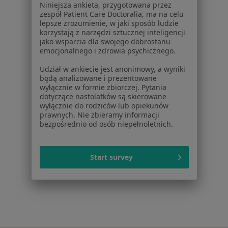
Niniejsza ankieta, przygotowana przez
ZnanyLekarz Sp. z o.o.
zespół Patient Care Doctoralia, ma na celu
ul. Kolejowa 5/7
lepsze zrozumienie, w jaki sposób ludzie
korzystają z narzędzi sztucznej inteligencji
01-217 Warszawa, Polska
jako wsparcia dla swojego dobrostanu
emocjonalnego i zdrowia psychicznego.
NIP: ⁠7010224868
KRS: ⁠0000347997
Udział w ankiecie jest anonimowy, a wyniki
REGON: ⁠142276657
będą analizowane i prezentowane
wyłącznie w formie zbiorczej. Pytania
dotyczące nastolatków są skierowane
Sąd Rejonowy dla m.st. Warszawy w Warszawie XII
wyłącznie do rodziców lub opiekunów
Wydział Gospodarczy KRS
prawnych. Nie zbieramy informacji
bezpośrednio od osób niepełnoletnich.
Facebook
otwiera się w nowej karcie
Start survey
otwiera się w nowej karcie
otwiera się w nowej karcie
otwiera się w nowej karcie
otwiera się w nowej karci
otwiera się
otwi
Polska
,
Türkiye
,
España
,
Italia
,
Deutschland
,
Česko
,
otwiera się w nowej karcie
otwiera się w nowej karcie
otwiera się w nowej karcie
otwiera się w nowej kar
otwiera się 
otwier
Portugal
,
México
,
Chile
,
Brasil
,
Argentina
,
Perú
,
otwiera się w nowej karc
Colombia
Płatności kartą