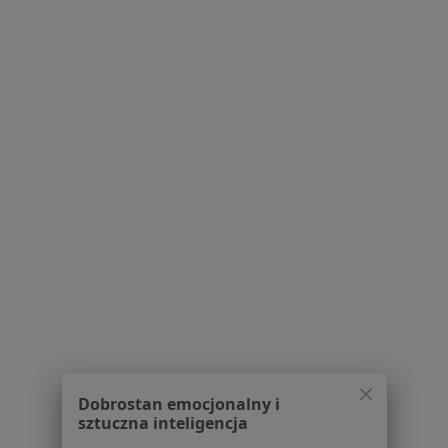
Lekarze
Placówki medyczne
Pytania i odpowiedzi
Usługi i zabiegi
Choroby
Pomoc
Aplikacje mobilne
Blog dla pacjentów
Dla profesjonalistów
Cennik
Dla lekarzy
Dla placówek medycznych
Noa Notes
nowość
Baza wiedzy
Centrum Pomocy dla Specjalisty
Dobrostan emocjonalny i
Kontakt
sztuczna inteligencja
ZnanyLekarz - Strona główna