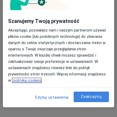
Zaburzenia lękowe Gdańsk
Choroba afektywna dwubiegunowa Gdańsk
Nasza średnia ocena na App Store to 4.9 i 4.1 na
Szanujemy Twoją prywatność
Schizofrenia Gdańsk
Google Play Store
Akceptując, pozwalasz nam i naszym partnerom używać
Nerwica Gdańsk
plików cookie (lub podobnych technologii) do zbierania
Więcej (15)
danych do celów statystycznych i dostarczania treści w
Więcej w kategorii: Najczęście leczone chorob
oparciu o Twoje zwyczaje przeglądania stron
internetowych. W każdej chwili możesz sprawdzić i
zaktualizować swoje preferencje w ustawieniach. W
Strona Główna
Psychiatra
Gdańsk
Zmień miasto
Zmień miasto
ustawieniach znajdziesz również linki do polityk
Pzu Zdrowie
Zmień miasto
prywatności stron trzecich. Więcej informacji znajdziesz
w
polityka cookies
Zaakceptuj
Edytuj ustawienia