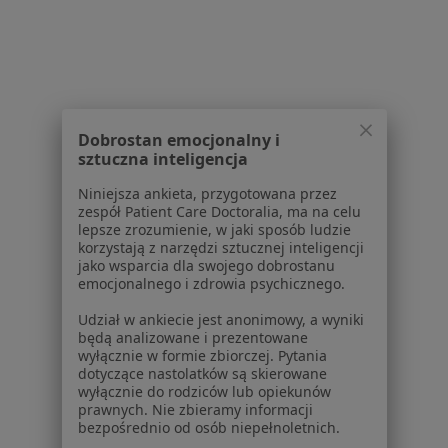
Lekarze
Placówki medyczne
Pytania i odpowiedzi
Usługi i zabiegi
Choroby
Pomoc
Dobrostan emocjonalny i
sztuczna inteligencja
Aplikacje mobilne
Blog dla pacjentów
Niniejsza ankieta, przygotowana przez
zespół Patient Care Doctoralia, ma na celu
Dla profesjonalistów
lepsze zrozumienie, w jaki sposób ludzie
korzystają z narzędzi sztucznej inteligencji
Cennik
jako wsparcia dla swojego dobrostanu
emocjonalnego i zdrowia psychicznego.
Dla lekarzy
Dla placówek medycznych
Udział w ankiecie jest anonimowy, a wyniki
Noa Notes
nowość
będą analizowane i prezentowane
wyłącznie w formie zbiorczej. Pytania
Baza wiedzy
dotyczące nastolatków są skierowane
Centrum Pomocy dla Specjalisty
wyłącznie do rodziców lub opiekunów
prawnych. Nie zbieramy informacji
Kontakt
bezpośrednio od osób niepełnoletnich.
ZnanyLekarz - Strona główna