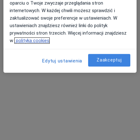
Centrum Medyczne Gabos
oparciu o Twoje zwyczaje przeglądania stron
·
Więcej
Psychiatria, Ginekologia, Chirurgia
internetowych. W każdej chwili możesz sprawdzić i
1428 opinii
zaktualizować swoje preferencje w ustawieniach. W
ustawieniach znajdziesz również linki do polityk
Inwalidów Wojennych 79, Piekary Śląskie
•
Mapa
prywatności stron trzecich. Więcej informacji znajdziesz
Konsultacja psychiatryczna (kolejna wizyta)
250 zł
w
polityka cookies
Pokaż więcej usług
Brak dostępnych specjalistów z wolnymi terminami w tym centrum medycznym.
Zaakceptuj
Edytuj ustawienia
Pokaż profil