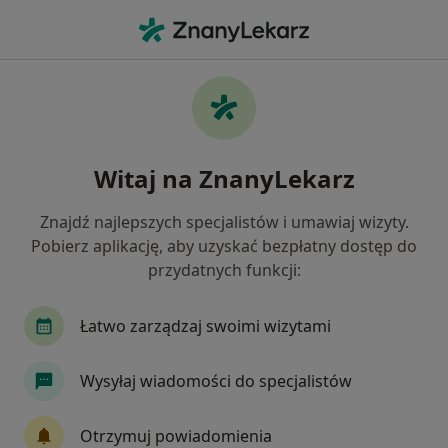
Me
Psychiatra • Bytom, Polska
Filtry
Ubezpieczenie:
PZU Zdrowie
20 polecanych psychiatrów w Bytomiu z PZU
Witaj na ZnanyLekarz
Zdrowie
Jak działają wyniki wyszukiwania
Znajdź najlepszych specjalistów i umawiaj wizyty.
Pobierz aplikację, aby uzyskać bezpłatny dostęp do
przydatnych funkcji:
Łatwo zarządzaj swoimi wizytami
Wysyłaj wiadomości do specjalistów
lek. Sylwia Smykla
Otrzymuj powiadomienia
·
Więcej
Psychiatra