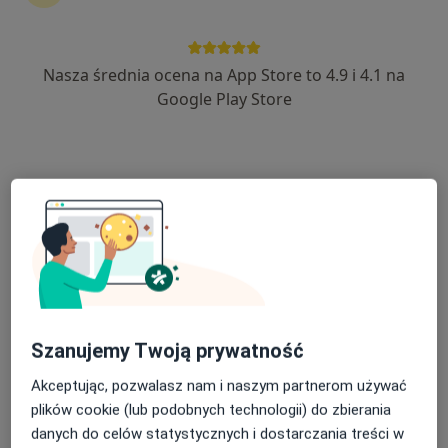
97 opinii
Inwalidów Wojennych 79, Piekary Śląskie
•
Mapa
Nasza średnia ocena na App Store to 4.9 i 4.1 na
Centrum Medyczne Gabos
Google Play Store
Akceptuje PZU Zdrowie
Konsultacja psychiatryczna (kolejna wizyta)
250 zł
Specjalista nie oferuje umawiania online pod tym adresem.
Poproś o wizytę
Szanujemy Twoją prywatność
Akceptując, pozwalasz nam i naszym partnerom używać
plików cookie (lub podobnych technologii) do zbierania
danych do celów statystycznych i dostarczania treści w