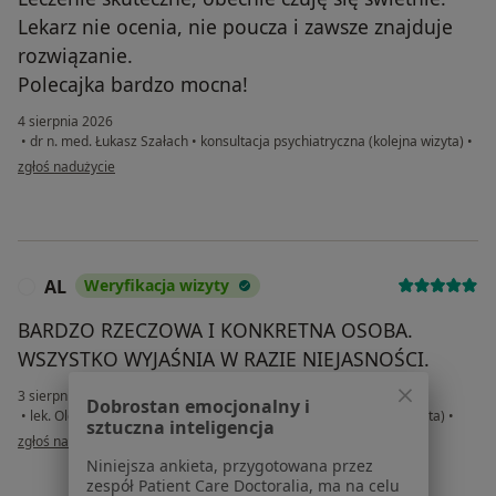
Lekarz nie ocenia, nie poucza i zawsze znajduje
rozwiązanie.
Polecajka bardzo mocna!
4 sierpnia 2026
•
dr n. med. Łukasz Szałach
•
konsultacja psychiatryczna (kolejna wizyta)
•
w opinii użytkownika Anita
zgłoś nadużycie
AL
Weryfikacja wizyty
A
BARDZO RZECZOWA I KONKRETNA OSOBA.
WSZYSTKO WYJAŚNIA W RAZIE NIEJASNOŚCI.
3 sierpnia 2026
Dobrostan emocjonalny i
•
lek. Olga Genge
•
Konsultacja psychiatryczna online (kolejna wizyta)
•
sztuczna inteligencja
w opinii użytkownika AL
zgłoś nadużycie
Niniejsza ankieta, przygotowana przez
zespół Patient Care Doctoralia, ma na celu