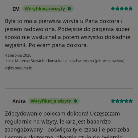
EM
Weryfikacja wizyty
E
Byla to moja pierwsza wizyta u Pana doktora i
jestem zadowolona. Podejście do pacjenta super
spokojnie wysłuchał a potem wszystko dokładnie
wyjaśnił. Polecam pana doktora.
4 sierpnia 2026
•
lek. Mateusz Stawicki
•
konsultacja psychiatryczna (pierwsza wizyta)
•
w opinii użytkownika EM
zgłoś nadużycie
Anita
Weryfikacja wizyty
A
Zdecydowanie polecam doktora! Uczęszczam
regularnie na wizyty, lekarz jest baaardzo
zaangażowany i poświęca tyle czasu ile potrzeba.
Leczenie skuteczne, obecnie czuję się świetnie.