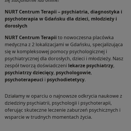
się stacjonarnie lub online!
Start: 21 września 2026 r.
Poniedziałki, godz. 17:00–19:00
NURT Centrum Terapii – psychiatria, diagnostyka i
20 cotygodniowych spotkań
psychoterapia w Gdańsku dla dzieci, młodzieży i
Grupa zamknięta: 10–12 osób
dorosłych
NURT Centrum Terapii Oliwa, al. Grunwaldzka
NURT Centrum Terapii
to nowoczesna placówka
505/4, Gdańsk
medyczna z 2 lokalizacjami w Gdańsku, specjalizująca
Koszt: 150 zł za spotkanie
się w kompleksowej pomocy psychologicznej i
psychiatrycznej dla dorosłych, dzieci i młodzieży. Nasz
Obowiązuje bezpłatna, 20-minutowa konsultacja
zespół tworzą doświadczeni
lekarze psychiatrzy
,
kwalifikacyjna stacjonarnie lub online.
psychiatrzy dziecięcy
,
psychologowie
,
psychoterapeuci
i
psychodietetycy
.
Prowadząca: mgr Klaudia Guzińska –
psychoterapeutka CBT i terapeutka uzależnień.
Działamy w oparciu o najnowsze odkrycia naukowe z
Zapisy odbywają się telefonicznie i mailowo:
dziedziny psychiatrii, psychologii i psychoterapii,
rejestracja@nurtcentrum.pl
oferując skuteczne leczenie zaburzeń psychicznych i
wsparcie w trudnych momentach życia.