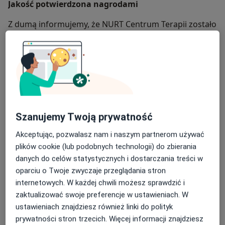
Jakość potwierdzona nagrodami
Z dumą informujemy, że NURT Centrum Terapii zostało
laureatem prestiżowych nagród medycznych
w 2024
roku:
Lider Zaufania Pacjentów 2024
– europejski konkurs
placówek medycznych
Certyfikat Jakości 2024
– Znany Lekarz
Orły Medycyny 2024
– ogólnopolski ranking
Szanujemy Twoją prywatność
najlepszych placówek medycznych
Akceptując, pozwalasz nam i naszym partnerom używać
Te wyróżnienia potwierdzają wysoki poziom
plików cookie (lub podobnych technologii) do zbierania
świadczonych przez nas usług oraz zaufanie, jakim
danych do celów statystycznych i dostarczania treści w
darzą nas Pacjenci.
oparciu o Twoje zwyczaje przeglądania stron
internetowych. W każdej chwili możesz sprawdzić i
Nasze specjalizacje:
zaktualizować swoje preferencje w ustawieniach. W
ustawieniach znajdziesz również linki do polityk
Oferujemy diagnozę i leczenie w zakresie:
prywatności stron trzecich. Więcej informacji znajdziesz