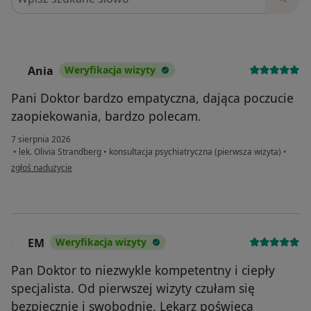
Ania
Weryfikacja wizyty
A
Pani Doktor bardzo empatyczna, dająca poczucie
zaopiekowania, bardzo polecam.
7 sierpnia 2026
•
lek. Olivia Strandberg
•
konsultacja psychiatryczna (pierwsza wizyta)
•
w opinii użytkownika Ania
zgłoś nadużycie
EM
Weryfikacja wizyty
E
Pan Doktor to niezwykle kompetentny i ciepły
specjalista. Od pierwszej wizyty czułam się
bezpiecznie i swobodnie. Lekarz poświęca