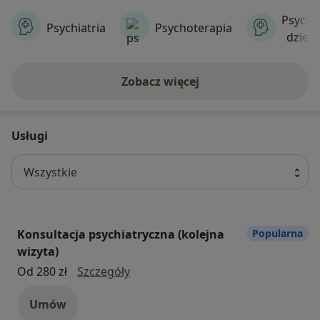
Psychia
Psychiatria
Psychoterapia
dzieci
Zobacz więcej
Usługi
Wszystkie
Konsultacja psychiatryczna (kolejna
Popularna
wizyta)
konsultacja psychiatryczna (kolejna
Od 280 zł
Szczegóły
Umów