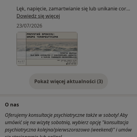
Lęk, napięcie, zamartwianie się lub unikanie coraz
częściej ograniczają Twoją codzienność?
Dowiedz się więcej
Zapraszamy do zamkniętej grupy terapeutycznej
23/07/2026
opartej na terapii poznawczo-behawioralnej CBT,
z elementami DBT, terapii schematów, ACT i
mindfulness.
Podczas spotkań nauczysz się lepiej rozumieć
mechanizmy lęku, rozpoznawać lękowe schematy
myślenia, stopniowo przełamywać unikanie,
Pokaż więcej aktualności (3)
skuteczniej regulować emocje i napięcie oraz
wzmacniać poczucie wpływu i bezpieczeństwa.
Grupa jest przeznaczona dla osób dorosłych
O nas
zmagających się m.in. z lękiem uogólnionym,
Oferujemy konsultacje psychiatryczne także w soboty! Aby
lękiem społecznym, napadami paniki, fobiami i
umówić się na wizytę sobotnią, wybierz opcję "konsultacja
nadmiernym zamartwianiem się.
psychiatryczna kolejna/pierwszorazowa (weekend)" i umów