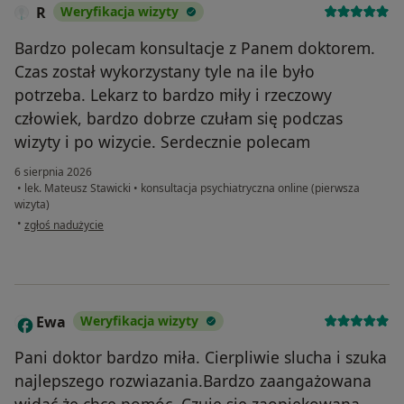
R
Weryfikacja wizyty
Bardzo polecam konsultacje z Panem doktorem.
Czas został wykorzystany tyle na ile było
potrzeba. Lekarz to bardzo miły i rzeczowy
człowiek, bardzo dobrze czułam się podczas
wizyty i po wizycie. Serdecznie polecam
6 sierpnia 2026
•
lek. Mateusz Stawicki
•
konsultacja psychiatryczna online (pierwsza
wizyta)
w opinii użytkownika R
•
zgłoś nadużycie
Ewa
Weryfikacja wizyty
E
Pani doktor bardzo miła. Cierpliwie slucha i szuka
najlepszego rozwiazania.Bardzo zaangażowana