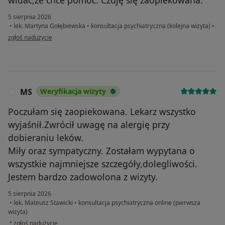
widać,że chce pomóc. Czuję się zaopiekowana.
5 sierpnia 2026
•
lek. Martyna Gołębiewska
•
konsultacja psychiatryczna (kolejna wizyta)
•
w opinii użytkownika Ewa
zgłoś nadużycie
MS
Weryfikacja wizyty
M
Poczułam się zaopiekowana. Lekarz wszystko
wyjaśnił.Zwrócił uwagę na alergię przy
dobieraniu leków.
Miły oraz sympatyczny. Zostałam wypytana o
wszystkie najmniejsze szczegóły,dolegliwości.
Jestem bardzo zadowolona z wizyty.
5 sierpnia 2026
•
lek. Mateusz Stawicki
•
konsultacja psychiatryczna online (pierwsza
wizyta)
w opinii użytkownika MS
•
zgłoś nadużycie