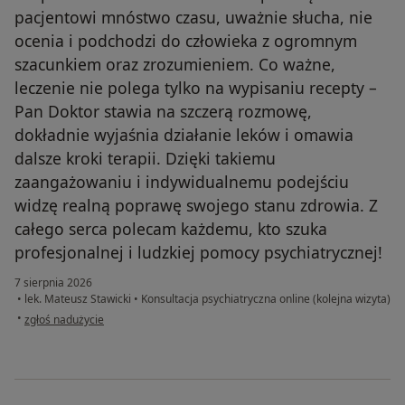
pacjentowi mnóstwo czasu, uważnie słucha, nie
ocenia i podchodzi do człowieka z ogromnym
szacunkiem oraz zrozumieniem. Co ważne,
leczenie nie polega tylko na wypisaniu recepty –
Pan Doktor stawia na szczerą rozmowę,
dokładnie wyjaśnia działanie leków i omawia
dalsze kroki terapii. Dzięki takiemu
zaangażowaniu i indywidualnemu podejściu
widzę realną poprawę swojego stanu zdrowia. Z
całego serca polecam każdemu, kto szuka
profesjonalnej i ludzkiej pomocy psychiatrycznej!
7 sierpnia 2026
•
lek. Mateusz Stawicki
•
Konsultacja psychiatryczna online (kolejna wizyta)
w opinii użytkownika EM
•
zgłoś nadużycie