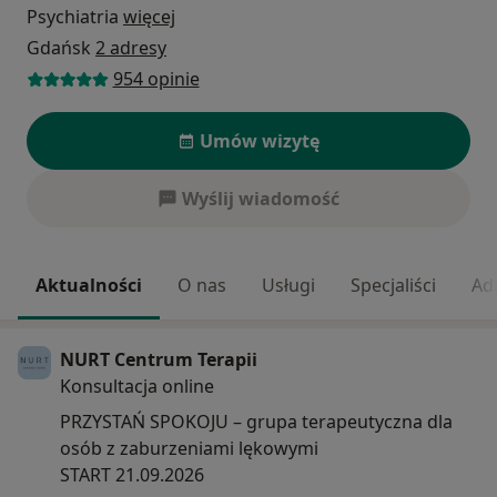
Psychiatria
więcej
Gdańsk
2 adresy
954 opinie
Umów wizytę
Wyślij wiadomość
Aktualności
O nas
Usługi
Specjaliści
Ad
NURT Centrum Terapii
Konsultacja online
PRZYSTAŃ SPOKOJU – grupa terapeutyczna dla
osób z zaburzeniami lękowymi
START 21.09.2026