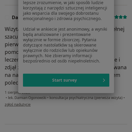
lepsze zrozumienie, w jaki sposób ludzie
korzystają z narzędzi sztucznej inteligencji
jako wsparcia dla swojego dobrostanu
Daria
Weryfikacja wizyty
D
emocjonalnego i zdrowia psychicznego.
Wizyta przebiegła w bardzo komfortowej i pełnej
Udział w ankiecie jest anonimowy, a wyniki
będą analizowane i prezentowane
szacunku atmosferze. Jako pacjentka
wyłącznie w formie zbiorczej. Pytania
pierwszorazowa otrzymałam kompleksową
dotyczące nastolatków są skierowane
wyłącznie do rodziców lub opiekunów
pomoc. Lekarz szczegółowo wyjaśnił plan
prawnych. Nie zbieramy informacji
leczenia, odpowiedział na każde moje pytanie i
bezpośrednio od osób niepełnoletnich.
zdjął ze mnie cały stres. Czułam się zaopiekowana
na najwyższym poziomie. Z czystym sumieniem
Start survey
polecam tego specjalistę
1 sierpnia 2026
•
lek. Damian Ogonowski
•
konsultacja psychiatryczna (pierwsza wizyta)
•
w opinii użytkownika Daria
zgłoś nadużycie