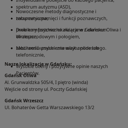
Indywidualne podejście do każdego pacjenta,
spektrum autyzmu (ASD),
Nowoczesne metody diagnostyczne i
zaburzenia pamięci i funkcji poznawczych,
terapeutyczne,
problemy psychiczne związane z okresem
Dwie komfortowe lokalizacje w Gdańsku: Oliwa i
okołoporodowym i połogiem,
Wrzeszcz,
zaburzenia psychiczne wieku podeszłego.
Możliwość umówienia wizyt online lub
telefonicznie,
Nasze lokalizacje w Gdańsku:
Wysokie oceny i pozytywne opinie naszych
Pacjentów.
Gdańsk Oliwa
Al. Grunwaldzka 505/4, I piętro (winda)
Wejście od strony ul. Poczty Gdańskiej
Gdańsk Wrzeszcz
Ul. Bohaterów Getta Warszawskiego 13/2