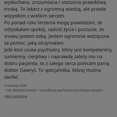
wysłuchana, zrozumiana i otoczona prawdziwą
troską. To lekarz z ogromną wiedzą, ale przede
wszystkim z wielkim sercem.
Po ponad roku leczenia mogę powiedzieć, że
odzyskałam spokój, radość życia i poczucie, że
znowu jestem sobą. Jestem ogromnie wdzięczna
za pomoc, jaką otrzymałam.
Jeśli ktoś szuka psychiatry, który jest kompetentny,
sumienny, cierpliwy i naprawdę zależy mu na
dobru pacjenta, to z całego serca polecam panią
doktor Gawryś. To specjalistka, której można
zaufać.
5 sierpnia 2026
•
lek. Wioletta Gawryś
•
konsultacja psychiatryczna (kolejna wizyta)
•
w opinii użytkownika Anna S
zgłoś nadużycie