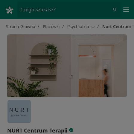
Me
Czego szukasz?
Strona Główna
Placówki
Psychiatria
Nurt Centrum T
Zmień miasto
NURT Centrum Terapii