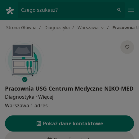
Me
Czego szukasz?
Strona Główna
Diagnostyka
Warszawa
Pracownia 
Zmień miasto
Pracownia USG Centrum Medyczne NIKO-MED
O specjalizacjach
Diagnostyka
·
Więcej
Warszawa
1 adres
Pokaż dane kontaktowe