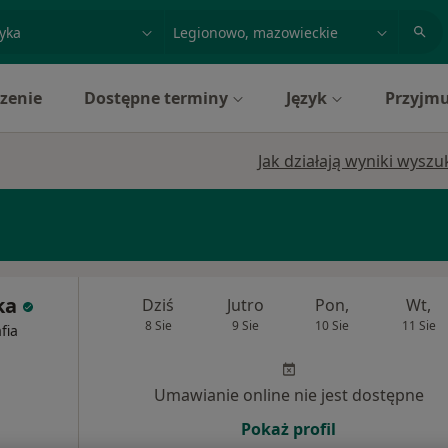
acja, badanie lub nazwisko
miasto lub dzielnica
zenie
Dostępne terminy
Język
Przyjmu
Jak działają wyniki wysz
ka
Dziś
Jutro
Pon,
Wt,
8 Sie
9 Sie
10 Sie
11 Sie
fia
Umawianie online nie jest dostępne
Pokaż profil