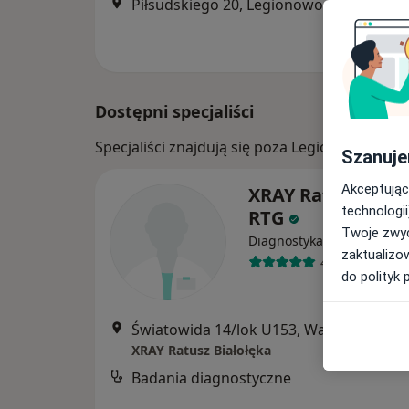
Piłsudskiego 20, Legionowo
•
Mapa
Dostępni specjaliści
Specjaliści znajdują się poza Legionowo, ma
Szanuje
Akceptując
XRAY Ratusz Biał
technologii
RTG
Twoje zwyc
Diagnostyka
zaktualizo
4 opinie
do polityk 
Światowida 14/lok U153, Warszawa
•
Ma
XRAY Ratusz Białołęka
Badania diagnostyczne