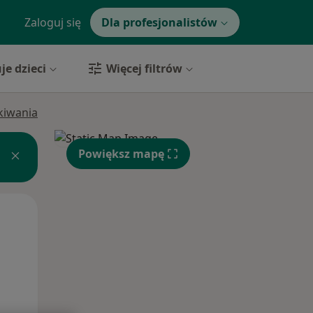
Zaloguj się
Dla profesjonalistów
je dzieci
Więcej filtrów
ukiwania
Powiększ mapę
Śr,
Czw,
Pt,
12 Sie
13 Sie
14 Sie