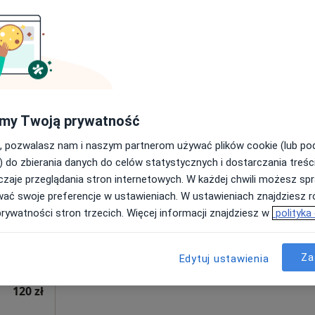
zowieckie, w obszarach bliskich Twojemu wyszukiwaniu.
my Twoją prywatność
, pozwalasz nam i naszym partnerom używać plików cookie (lub p
ołęka
Dziś
Jutro
Pon,
Wt,
) do zbierania danych do celów statystycznych i dostarczania treśc
8 Sie
9 Sie
10 Sie
11 Sie
zaje przeglądania stron internetowych. W każdej chwili możesz spr
wać swoje preferencje w ustawieniach. W ustawieniach znajdziesz ró
Umawianie online nie jest dostępne
prywatności stron trzecich. Więcej informacji znajdziesz w
polityka
Poproś o wizytę
pa
Za
Edytuj ustawienia
120 zł