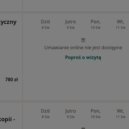
yczny
Dziś
Jutro
Pon,
Wt,
8 Sie
9 Sie
10 Sie
11 Sie
Umawianie online nie jest dostępne
Poproś o wizytę
780 zł
Dziś
Jutro
Pon,
Wt,
8 Sie
9 Sie
10 Sie
11 Sie
opii -