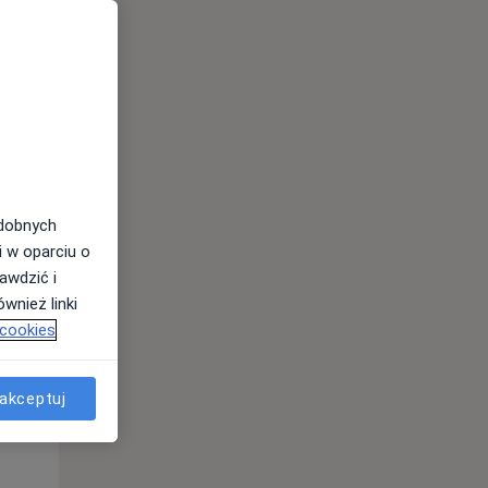
odobnych
Śr,
Czw,
Pt,
i w oparciu o
12 Sie
13 Sie
14 Sie
awdzić i
wnież linki
 cookies
akceptuj