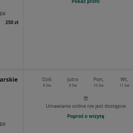
Pokaż profil
pa
250 zł
arskie
Dziś
Jutro
Pon,
Wt,
8 Sie
9 Sie
10 Sie
11 Sie
Umawianie online nie jest dostępne
Poproś o wizytę
pa