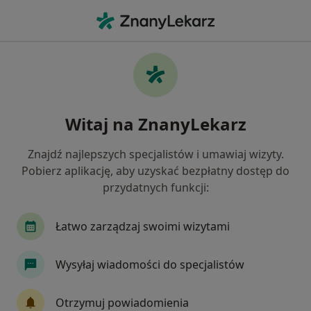
Me
Diagnostyka • Grodzisk Mazowiecki, mazowieckie
Filtry
Mapa
Polecani diagnostyki w Grodzisku
Witaj na ZnanyLekarz
Mazowieckim
Jak działają wyniki wyszukiwania
Znajdź najlepszych specjalistów i umawiaj wizyty.
Pobierz aplikację, aby uzyskać bezpłatny dostęp do
przydatnych funkcji:
Łatwo zarządzaj swoimi wizytami
Wysyłaj wiadomości do specjalistów
Lecznica Rodzinna Alfa
Otrzymuj powiadomienia
·
Więcej
Diagnostyka, Interna, Medycyna rodzinna