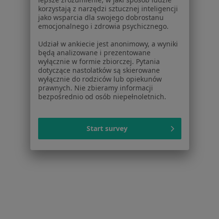
Regulamin
korzystają z narzędzi sztucznej inteligencji
jako wsparcia dla swojego dobrostanu
Polityka prywatności pacjentów
emocjonalnego i zdrowia psychicznego.
Polityka prywatności profesjonalistów
Polityka prywatności dla profesjonalistów, których
Udział w ankiecie jest anonimowy, a wyniki
będą analizowane i prezentowane
dane pozyskaliśmy samodzielnie
wyłącznie w formie zbiorczej. Pytania
Polityka cookies
dotyczące nastolatków są skierowane
Jak działają wyniki wyszukiwania
wyłącznie do rodziców lub opiekunów
prawnych. Nie zbieramy informacji
Dostępność
bezpośrednio od osób niepełnoletnich.
O nas
Praca
Rekrutujemy!
Partnerzy
Start survey
Centrum prasowe
Kontakt
Dla pacjentów
Lekarze
Placówki medyczne
Pytania i odpowiedzi