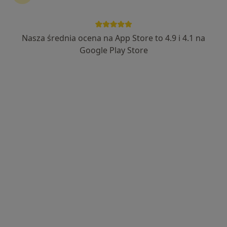
111 opinii
Powstańców Warszawy 8, Brwinów
•
Mapa
Nasza średnia ocena na App Store to 4.9 i 4.1 na
Brak dostępnych specjalistów z wolnymi terminami w tym centrum medycznym.
Google Play Store
Pokaż profil
Przychodnia Progress Clinic
·
Więcej
Diagnostyka, Interna, Ginekologia
148 opinii