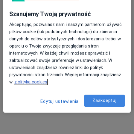
Brak dostępnych specjalistów z wolnymi terminami w tym centrum medycznym.
Pokaż profil
Szanujemy Twoją prywatność
Akceptując, pozwalasz nam i naszym partnerom używać
plików cookie (lub podobnych technologii) do zbierania
Dostępni specjaliści
danych do celów statystycznych i dostarczania treści w
oparciu o Twoje zwyczaje przeglądania stron
Specjaliści znajdują się poza Grodzisk Mazowiecki,
internetowych. W każdej chwili możesz sprawdzić i
mazowieckie, w obszarach bliskich Twojemu
zaktualizować swoje preferencje w ustawieniach. W
wyszukiwaniu.
ustawieniach znajdziesz również linki do polityk
prywatności stron trzecich. Więcej informacji znajdziesz
w
polityka cookies
Zaakceptuj
Edytuj ustawienia
XRAY Ratusz Białołęka RTG
Diagnostyka