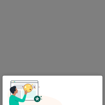
Okrężna 51, Grodzisk Mazowiecki
•
Mapa
Brak dostępnych specjalistów z wolnymi terminami w tym centrum medycznym.
Pokaż profil
Ośrodek Diagnostyki Słuchu ERFA sp. z
o.o. - Badania Słuchu, Aparaty Słuchowe,
Refundacja NFZ
·
Więcej
Diagnostyka, Laryngologia, Audiologia
Królewska 90, Grodzisk Mazowiecki
•
Mapa