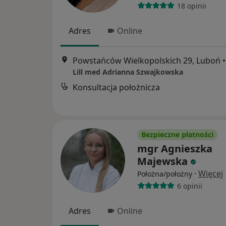
18 opinii
Adres
Online
Powstańców Wielkopolskich 29, Luboń
•
Lill med Adrianna Szwajkowska
Konsultacja położnicza
Bezpieczne płatności
mgr Agnieszka
Majewska
·
Więcej
Położna/położny
6 opinii
Adres
Online