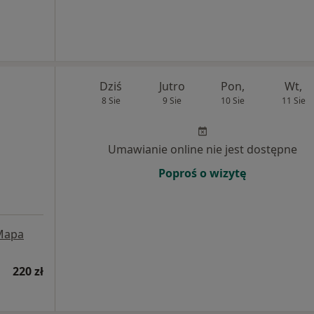
Dziś
Jutro
Pon,
Wt,
8 Sie
9 Sie
10 Sie
11 Sie
Umawianie online nie jest dostępne
Poproś o wizytę
Mapa
220 zł