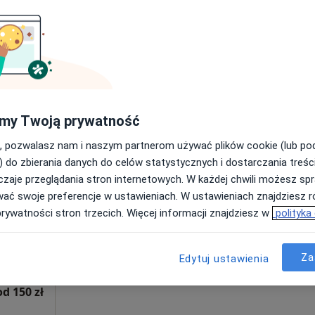
 4
Online 1
Online 2
Mapa
od 200 zł
my Twoją prywatność
, pozwalasz nam i naszym partnerom używać plików cookie (lub p
genda
Dziś
Jutro
Pon,
Wt,
) do zbierania danych do celów statystycznych i dostarczania treśc
8 Sie
9 Sie
10 Sie
11 Sie
zaje przeglądania stron internetowych. W każdej chwili możesz spr
wać swoje preferencje w ustawieniach. W ustawieniach znajdziesz ró
Umawianie online nie jest dostępne
prywatności stron trzecich. Więcej informacji znajdziesz w
polityka
Poproś o wizytę
Za
Edytuj ustawienia
od 150 zł