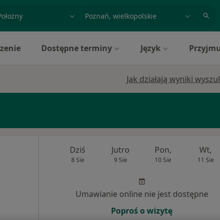
acja, badanie lub nazwisko
miasto lub dzielnica
zenie
Dostępne terminy
Język
Przyjmu
Jak działają wyniki wysz
Dziś
Jutro
Pon,
Wt,
8 Sie
9 Sie
10 Sie
11 Sie
Umawianie online nie jest dostępne
Poproś o wizytę