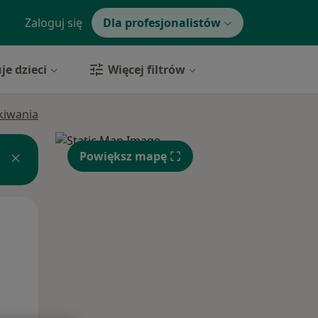
Zaloguj się
Dla profesjonalistów
je dzieci
Więcej filtrów
ukiwania
Powiększ mapę
Śr,
Czw,
Pt,
12 Sie
13 Sie
14 Sie