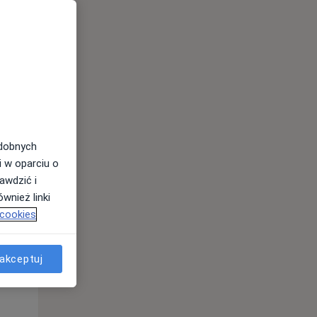
odobnych
Śr,
Czw,
Pt,
i w oparciu o
12 Sie
13 Sie
14 Sie
awdzić i
wnież linki
 cookies
akceptuj