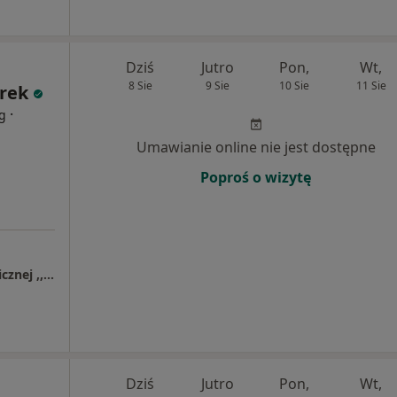
Dziś
Jutro
Pon,
Wt,
8 Sie
9 Sie
10 Sie
11 Sie
rek
·
g
Umawianie online nie jest dostępne
Poproś o wizytę
Centrum Psychoterapii i Pomocy Psychologicznej ,, Przystań "
Dziś
Jutro
Pon,
Wt,