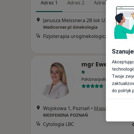
Adres 1
Adres 2
Adres 3
Adres
Janusza Meissnera 2B lok U3, Poznań
•
Medicorner.pl Ginekologia
Fizjoterapia uroginekologiczna
Szanuje
Akceptując
mgr Ewelina Szy
technologii
Twoje zwyc
·
Więcej
Położna/położny
zaktualizo
10 opinii
do polityk 
Wojskowa 1, Poznań
•
Mapa
MEDFEMINA POZNAŃ
Cytologia LBC