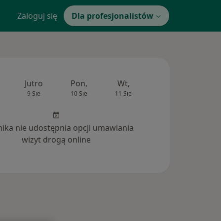
Zaloguj się
Dla profesjonalistów
Jutro
Pon,
Wt,
Śr,
Czw
9 Sie
10 Sie
11 Sie
12 Sie
13 Si
inika nie udostępnia opcji umawiania
wizyt drogą online