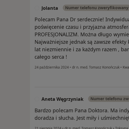
Jolanta
Numer telefonu zweryfikowany
J
Polecam Pana Dr serdecznie! Indywidua
poświęcenie czasu i przyjazna atmosfer
PROFESJONALIZM. Można długo wymie
Najważniejsze jednak są zawsze efekty
lat niezmiennie i za każdym razem , ba
całego serca !
24 października 2024
•
dr n. med. Tomasz Konończuk
•
Kwa
Aneta Węgrzyniak
Numer telefonu zw
A
Bardzo polecam Pana Doktora. Ma indy
doradza i słucha. Jest miły i uśmiechnię
21 sierpnia 2024
•
dr n. med. Tomasz Konończuk
•
Toksyna 