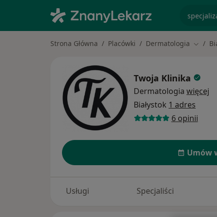
specjaliz
Strona Główna
Placówki
Dermatologia
Bi
Zmień 
Twoja Klinika
Dermatologia
więcej
Białystok
1 adres
6 opinii
Umów w
Usługi
Specjaliści