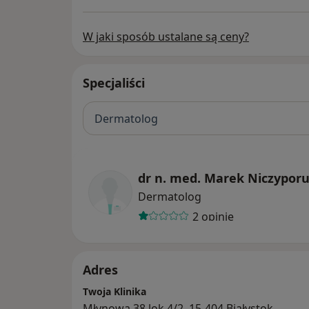
W jaki sposób ustalane są ceny?
Specjaliści
Dermatolog
dr n. med. Marek Niczypor
Dermatolog
2 opinie
Adres
Twoja Klinika
Młynowa 38 lok 4/2, 15-404 Białystok