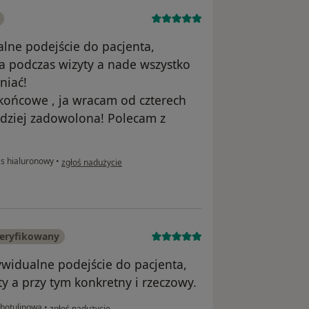
lne podejście do pacjenta,
a podczas wizyty a nade wszystko
niać!
 końcowe , ja wracam od czterech
rdziej zadowolona! Polecam z
w opinii użytkownika Jolanta
s hialuronowy
•
zgłoś nadużycie
eryfikowany
widualne podejście do pacjenta,
ty a przy tym konkretny i rzeczowy.
w opinii użytkownika Aneta Węgrzyniak
botulinowa
•
zgłoś nadużycie