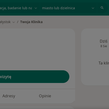
acja, badanie lub nazwisko
miasto lub dzielnica
ałystok
Twoja Klinika
miasto
Zmień miasto
Dziś
8 Sie
Ta kl
izytę
Adresy
Opinie