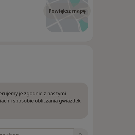
Powiększ mapę
rujemy je zgodnie z naszymi
iach i sposobie obliczania gwiazdek
ięcej o opiniach
niach