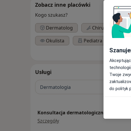
Zobacz inne placówki
Kogo szukasz?
Dermatolog
Chirurg
L
Okulista
Pediatra
Szanuje
Akceptując
technologii
Usługi
Twoje zwyc
zaktualizo
Dermatologia
do polityk 
Konsultacja dermatologiczna
konsultacja dermatologiczna
Szczegóły