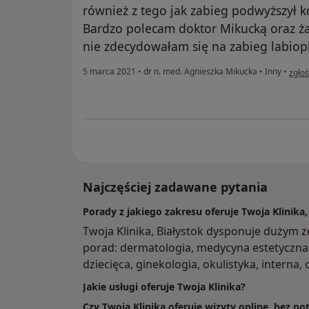
również z tego jak zabieg podwyższył 
Bardzo polecam doktor Mikucką oraz żał
nie zdecydowałam się na zabieg labiopl
w opi
5 marca 2021
•
dr n. med. Agnieszka Mikucka
•
Inny
•
zgło
Najczęściej zadawane pytania
Porady z jakiego zakresu oferuje Twoja Klinika,
Twoja Klinika, Białystok dysponuje dużym 
porad: dermatologia, medycyna estetyczna, 
dziecięca, ginekologia, okulistyka, interna, 
Jakie usługi oferuje Twoja Klinika?
Czy Twoja Klinika oferuje wizyty online, bez p