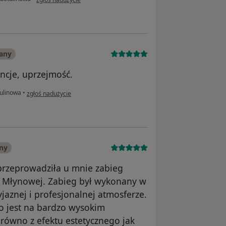
any
ncje, uprzejmość.
w opinii użytkownika Katarzyna
ulinowa
•
zgłoś nadużycie
ny
przeprowadziła u mnie zabieg
icy Młynowej. Zabieg był wykonany w
aznej i profesjonalnej atmosferze.
po jest na bardzo wysokim
równo z efektu estetycznego jak