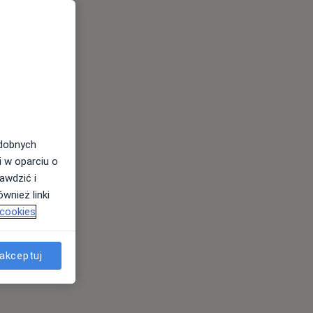
odobnych
i w oparciu o
awdzić i
wnież linki
 cookies
akceptuj