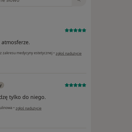
 atmosferze.
w opinii użytkownika Ela
 z zakresu medycyny estetycznej
•
zgłoś nadużycie
y
dzę tylko do niego.
w opinii użytkownika Svitlana
ulinowa
•
zgłoś nadużycie