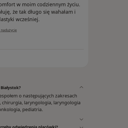
komfort w moim codziennym życiu.
uję, że tak długo się wahałam i
astyki wcześniej.
nii użytkownika Joanna S.
ś nadużycie
 Białystok?
zespołem o następujących zakresach
chirurgia, laryngologia, laryngologia
onkologia, pediatria.
otrzeby odwiedzenia placówki?