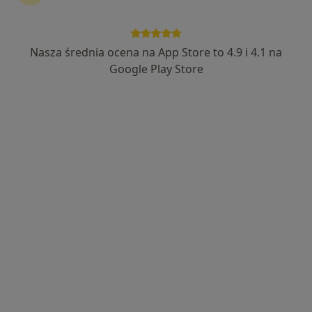
Chirurg
Zobacz więcej
Nasza średnia ocena na App Store to 4.9 i 4.1 na
Google Play Store
dr n. med. Piotr Aleksiejczuk
·
Więcej
Dermatolog
618 opinii
Ogrodowa 31 lok. 10 i 10A, Białystok
•
Mapa
Gab. Dermatologiczny, Dermatochirurgia i Zabiegi Laserowe - dr P. Aleksiejczuk
Konsultacja dermatologiczna
250 zł
Specjalista nie oferuje umawiania online pod tym adresem.