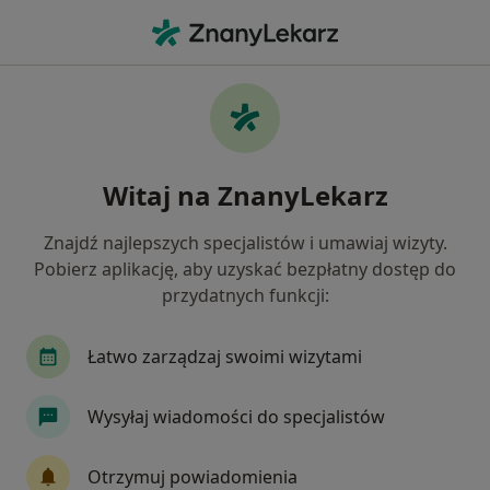
Me
Choroby Włosów I Paznokci • Białystok, podlaskie
Filtry
• 1
Mapa
Choroby włosów i paznokci specjaliści w
Witaj na ZnanyLekarz
Białymstoku
Jak działają wyniki wyszukiwania
Znajdź najlepszych specjalistów i umawiaj wizyty.
Pobierz aplikację, aby uzyskać bezpłatny dostęp do
przydatnych funkcji:
Jakiego specjalisty szukasz?
Dermatolog
Łatwo zarządzaj swoimi wizytami
Lekarz wykonujący zabiegi medycyny estetycznej
Wysyłaj wiadomości do specjalistów
Wenerolog
Dermatolog dziecięcy
Otrzymuj powiadomienia