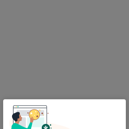
Konsultacja dermatologiczna
od 250 zł
Specjalista nie oferuje umawiania online pod tym adresem.
Poproś o wizytę
dr n. med. Julita Anna Krahel
Dermatolog, Lekarz wykonujący zabiegi medycyny
·
Więcej
estetycznej, Dermatolog dziecięcy
619 opinii
Jerzego Waszyngtona 7 lok.1, Białystok
•
Mapa