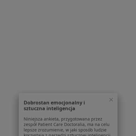
dr hab. n. med. Hanna Myśliwiec
Dermatolog, Lekarz wykonujący zabiegi medycyny estetycznej
·
Więcej
29 opinii
Gen. Gustawa Orlicz-Dreszera 1, lokal 8, Białystok
•
Mapa
Centrum Medyczne Renew Clinic - Poradnie lekarzy specjalistów, Klinika medycyny estetycznej
Konsultacja dermatologiczna
280 zł
Specjalista nie oferuje umawiania online pod tym adresem.
Poproś o wizytę
Dobrostan emocjonalny i
sztuczna inteligencja
Niniejsza ankieta, przygotowana przez
Powiązane wyszukiwania
zespół Patient Care Doctoralia, ma na celu
lepsze zrozumienie, w jaki sposób ludzie
Schorzenia w Białymstoku
korzystają z narzędzi sztucznej inteligencji