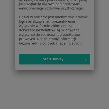
jako wsparcia dla swojego dobrostanu
Nadciśnienie tętnicze w Białymstoku
emocjonalnego i zdrowia psychicznego.
Cukrzyca w Białymstoku
Udział w ankiecie jest anonimowy, a wyniki
będą analizowane i prezentowane
Choroby układu oddechowego w Białymstoku
wyłącznie w formie zbiorczej. Pytania
dotyczące nastolatków są skierowane
Alergia w Białymstoku
wyłącznie do rodziców lub opiekunów
prawnych. Nie zbieramy informacji
Niewydolność serca w Białymstoku
bezpośrednio od osób niepełnoletnich.
Więcej (15)
Więcej w kategorii: Schorzenia w Białymstoku
Start survey
Choroby Włosów I Paznokci Specjaliści W Białymstoku
Serwis