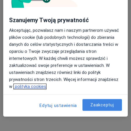
Waszyngtona 7 Specjalistyczna Poradnia Lekarska
Konsultacja dermatologiczna
270 zł
Szanujemy Twoją prywatność
Specjalista nie oferuje umawiania online pod tym adresem.
Akceptując, pozwalasz nam i naszym partnerom używać
Poproś o wizytę
plików cookie (lub podobnych technologii) do zbierania
danych do celów statystycznych i dostarczania treści w
oparciu o Twoje zwyczaje przeglądania stron
internetowych. W każdej chwili możesz sprawdzić i
zaktualizować swoje preferencje w ustawieniach. W
ustawieniach znajdziesz również linki do polityk
prywatności stron trzecich. Więcej informacji znajdziesz
w
polityka cookies
lek. Dariusz Jasonek
Zaakceptuj
Edytuj ustawienia
Lekarz wykonujący zabiegi medycyny estetycznej
260 opinii
Adres
Online