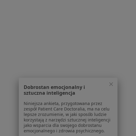
Nadżerki szyjki macicy w Nowym Sączu
Nadżerki szyjki macicy w Bochni
Nadżerki szyjki macicy w Mielcu
Nadżerki szyjki macicy w Nowym Wiśniczu
Nadżerki szyjki macicy w Brzesku
Więcej (2)
Więcej w kategorii: W pobliżu Tarnowa
Schorzenia w Tarnowie
Dobrostan emocjonalny i
Endometrioza w Tarnowie
sztuczna inteligencja
Mięśniaki macicy w Tarnowie
Niniejsza ankieta, przygotowana przez
zespół Patient Care Doctoralia, ma na celu
Niepłodność w Tarnowie
lepsze zrozumienie, w jaki sposób ludzie
korzystają z narzędzi sztucznej inteligencji
Zaburzenia miesiączkowania w Tarnowie
jako wsparcia dla swojego dobrostanu
emocjonalnego i zdrowia psychicznego.
Zespół policystycznych jajników (PCOS / PMOS) w