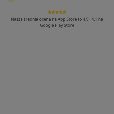
Nasza średnia ocena na App Store to 4.9 i 4.1 na
lek. Witold Solarz
Google Play Store
·
Więcej
Ginekolog
196 opinii
1 Maja 2/2, Tarnów
•
Mapa
Gabinet Ginekologiczno-Położniczy
Konsultacja ginekologiczna
od 200 zł
Specjalista nie oferuje umawiania online pod tym adresem.
Poproś o wizytę