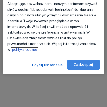
Akceptując, pozwalasz nam i naszym partnerom używać
plików cookie (lub podobnych technologii) do zbierania
danych do celów statystycznych i dostarczania treści w
dr n. med. Monika Kabzińska-Turek
oparciu o Twoje zwyczaje przeglądania stron
·
Więcej
Ginekolog, Ginekolog onkologiczny
internetowych. W każdej chwili możesz sprawdzić i
165 opinii
zaktualizować swoje preferencje w ustawieniach. W
ustawieniach znajdziesz również linki do polityk
Plac Sobieskiego 2, Tarnów
•
Mapa
prywatności stron trzecich. Więcej informacji znajdziesz
Przychodnia Diagnostyczno-Lekarska CenterMed
w
polityka cookies
Specjalista nie oferuje umawiania online pod tym adresem.
Poproś o wizytę
Zaakceptuj
Edytuj ustawienia