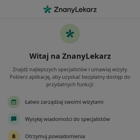
Me
Nadżerki Szyjki Macicy • Tarnów, małopolskie
Filtry
• 1
Mapa
Nadżerki szyjki macicy specjaliści w
Witaj na ZnanyLekarz
Tarnowie
Jak działają wyniki wyszukiwania
Znajdź najlepszych specjalistów i umawiaj wizyty.
Pobierz aplikację, aby uzyskać bezpłatny dostęp do
przydatnych funkcji:
Jakiego specjalisty szukasz?
Ginekolog
Chirurg
Dermatolog
Endo
Łatwo zarządzaj swoimi wizytami
Wysyłaj wiadomości do specjalistów
Otrzymuj powiadomienia