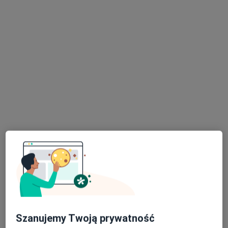
lek. Michał Pytel
·
Więcej
Ginekolog
494 opinie
Mostowa 4A - Gabinet nr 2 (Diagnostyka Punkt Pobrań), Tarnów
•
Mapa
Michał Pytel Specjalistyczny Gabinet Położniczo - Ginekologiczny
Konsultacja ginekologiczna
250 zł
Specjalista nie oferuje umawiania online pod tym adresem.
Poproś o wizytę
Szanujemy Twoją prywatność