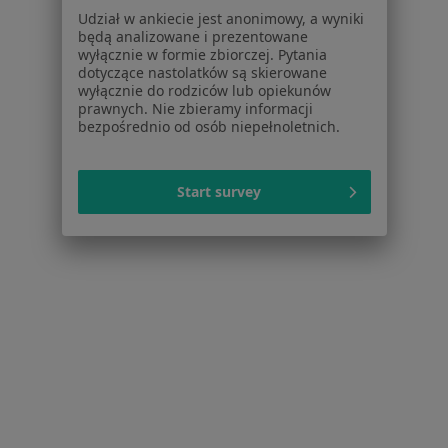
Udział w ankiecie jest anonimowy, a wyniki
Tarnowie
będą analizowane i prezentowane
wyłącznie w formie zbiorczej. Pytania
Więcej (15)
dotyczące nastolatków są skierowane
Więcej w kategorii: Schorzenia w Tarnowie
wyłącznie do rodziców lub opiekunów
prawnych. Nie zbieramy informacji
bezpośrednio od osób niepełnoletnich.
Nadżerki Szyjki Macicy Specjaliści W Tarnowie
Start survey
Serwis
Regulamin
Polityka prywatności pacjentów
Polityka prywatności profesjonalistów
Polityka prywatności dla profesjonalistów, których
dane pozyskaliśmy samodzielnie