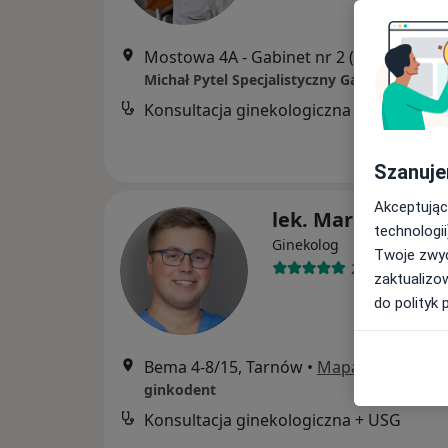
Mostowa 4A - Gabinet nr 2 (Diagnosty
Konsultacja ginekologiczna
Szanuje
Akceptując
lek. Marcin Konie
technologii
Ginekolog
Twoje zwyc
27 opinii
zaktualizo
do polityk 
Bema 4-8/15, Tarnów
•
Mapa
ginkodent
Konsultacja ginekologiczna + USG