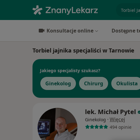
specjaliz
Konsultacje online
Dostępne t
Torbiel jajnika specjaliści w Tarnowie
Jakiego specjalisty szukasz?
Ginekolog
Chirurg
Okulista
lek. Michał Pytel
·
Więcej
Ginekolog
494 opinie