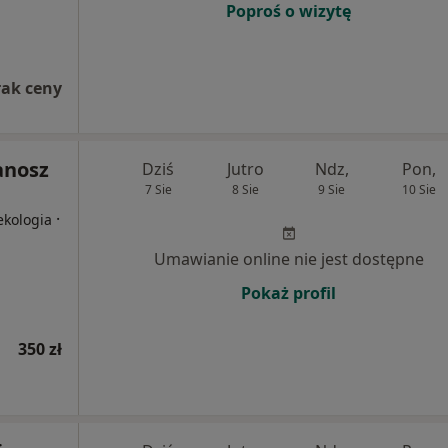
Poproś o wizytę
rak ceny
anosz
Dziś
Jutro
Ndz,
Pon,
7 Sie
8 Sie
9 Sie
10 Sie
·
ekologia
Umawianie online nie jest dostępne
Pokaż profil
350 zł