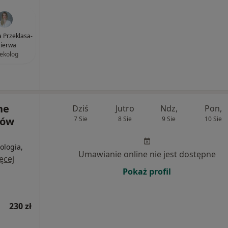
ia Przeklasa-
ierwa
ekolog
ne
Dziś
Jutro
Ndz,
Pon,
nów
7 Sie
8 Sie
9 Sie
10 Sie
ologia,
Umawianie online nie jest dostępne
ęcej
Pokaż profil
230 zł