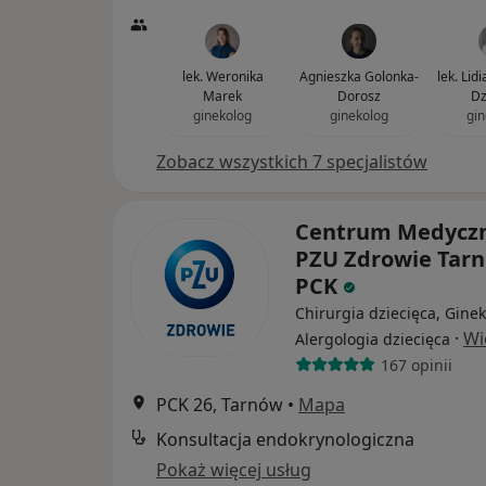
lek. Weronika
Agnieszka Golonka-
lek. Lid
Marek
Dorosz
Dz
ginekolog
ginekolog
gin
Zobacz wszystkich 7 specjalistów
Centrum Medycz
PZU Zdrowie Tar
PCK
Chirurgia dziecięca, Ginek
·
Wi
Alergologia dziecięca
167 opinii
PCK 26, Tarnów
•
Mapa
Konsultacja endokrynologiczna
Pokaż więcej usług