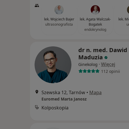
lek. Wojciech Bajer
lek. Agata Walczak-
lek. M
ultrasonografista
Bogatek
u
endokrynolog
dr n. med. Dawid
Maduzia
·
Więcej
Ginekolog
112 opinii
Szewska 12, Tarnów
•
Mapa
Euromed Marta Janosz
Kolposkopia