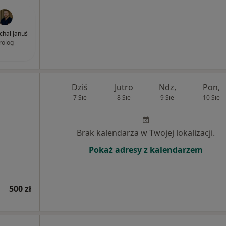
ichał Januś
rolog
Dziś
Jutro
Ndz,
Pon,
7 Sie
8 Sie
9 Sie
10 Sie
Brak kalendarza w Twojej lokalizacji.
Pokaż adresy z kalendarzem
500 zł