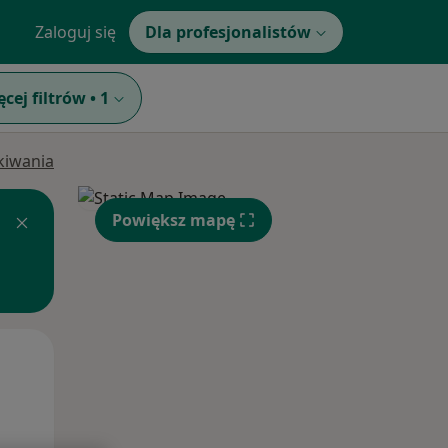
Zaloguj się
Dla profesjonalistów
ęcej filtrów
•
1
ukiwania
Powiększ mapę
Wt,
Śr,
Czw,
11 Sie
12 Sie
13 Sie