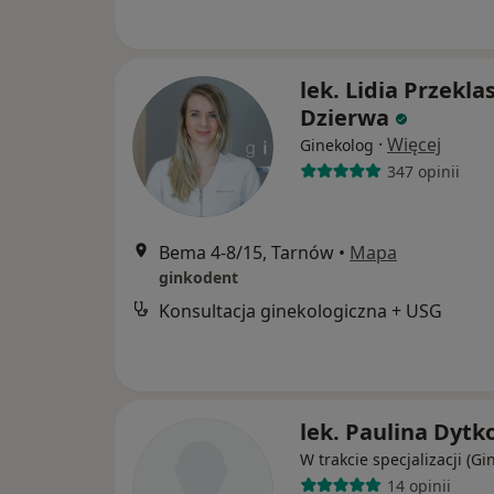
lek. Lidia Przekla
Dzierwa
·
Więcej
Ginekolog
347 opinii
Bema 4-8/15, Tarnów
•
Mapa
ginkodent
Konsultacja ginekologiczna + USG
lek. Paulina Dytk
W trakcie specjalizacji (Gi
14 opinii