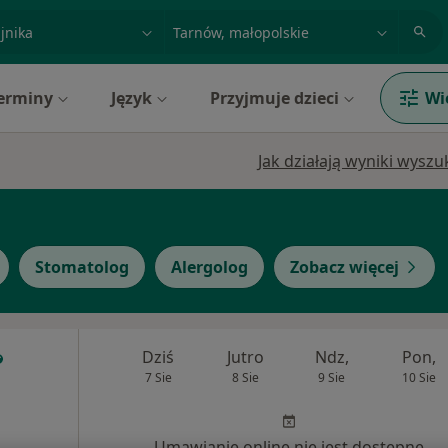
acja, badanie lub nazwisko
miasto lub dzielnica
erminy
Język
Przyjmuje dzieci
Wi
Jak działają wyniki wysz
Stomatolog
Alergolog
Zobacz więcej
Dziś
Jutro
Ndz,
Pon,
7 Sie
8 Sie
9 Sie
10 Sie
Umawianie online nie jest dostępne