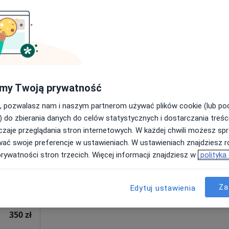
Poproś o wizytę
ka Punkt Pobrań), Tarnów
•
Mapa
Michał Pytel Specjalistyczny Gabinet Położniczo - Ginekologiczny
250 zł
my Twoją prywatność
, pozwalasz nam i naszym partnerom używać plików cookie (lub p
czny
Dziś
Jutro
Ndz,
Pon,
) do zbierania danych do celów statystycznych i dostarczania treśc
7 Sie
8 Sie
9 Sie
10 Sie
zaje przeglądania stron internetowych. W każdej chwili możesz spr
wać swoje preferencje w ustawieniach. W ustawieniach znajdziesz ró
prywatności stron trzecich. Więcej informacji znajdziesz w
polityka
Umawianie online nie jest dostępne
Poproś o wizytę
Za
Edytuj ustawienia
350 zł