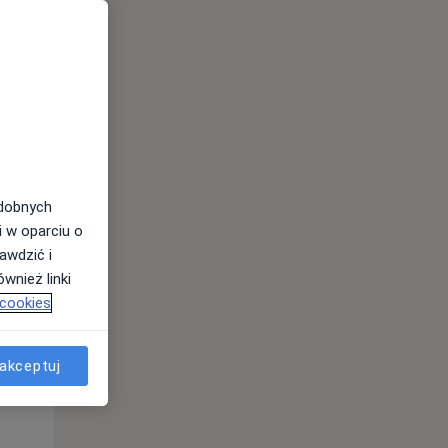
odobnych
Wt,
Śr,
Czw,
i w oparciu o
11 Sie
12 Sie
13 Sie
awdzić i
wnież linki
 cookies
akceptuj