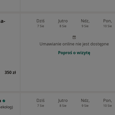
sa-
Dziś
Jutro
Ndz,
Pon,
7 Sie
8 Sie
9 Sie
10 Sie
Umawianie online nie jest dostępne
Poproś o wizytę
350 zł
o
Dziś
Jutro
Ndz,
Pon,
7 Sie
8 Sie
9 Sie
10 Sie
nekolog)