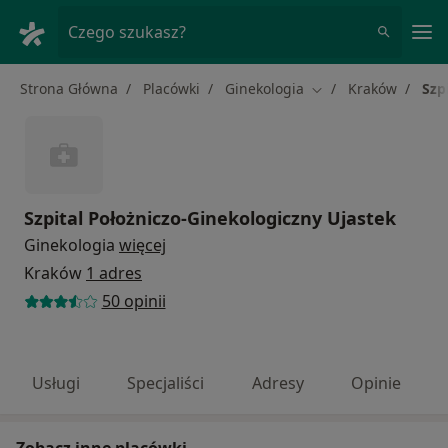
Me
Czego szukasz?
Strona Główna
Placówki
Ginekologia
Kraków
Szp
Zmień miasto
Szpital Położniczo-Ginekologiczny Ujastek
Ginekologia
więcej
Kraków
1 adres
50 opinii
Usługi
Specjaliści
Adresy
Opinie
Zobacz inne placówki