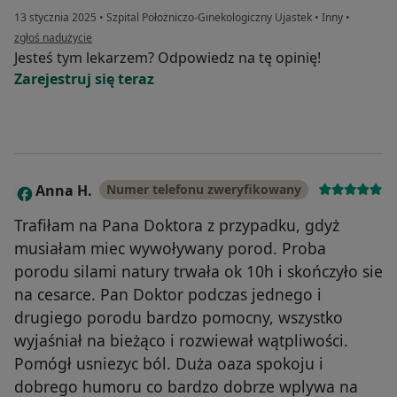
13 stycznia 2025
•
Szpital Położniczo-Ginekologiczny Ujastek
•
Inny
•
w opinii użytkownika Alicja
zgłoś nadużycie
Jesteś tym lekarzem? Odpowiedz na tę opinię!
Zarejestruj się teraz
Anna H.
Numer telefonu zweryfikowany
A
Trafiłam na Pana Doktora z przypadku, gdyż
musiałam miec wywoływany porod. Proba
porodu silami natury trwała ok 10h i skończyło sie
na cesarce. Pan Doktor podczas jednego i
drugiego porodu bardzo pomocny, wszystko
wyjaśniał na bieżąco i rozwiewał wątpliwości.
Pomógł usniezyc ból. Duża oaza spokoju i
dobrego humoru co bardzo dobrze wplywa na