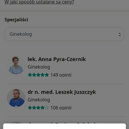
W jaki sposób ustalane są ceny?
Specjaliści
Ginekolog
lek. Anna Pyra-Czernik
Ginekolog
149 opinii
dr n. med. Leszek Juszczyk
Ginekolog
106 opinii
dr n. med. Dariusz Gołąbek