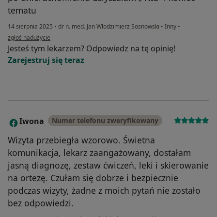
tematu
14 sierpnia 2025
•
dr n. med. Jan Włodzimierz Sosnowski
•
Inny
•
w opinii użytkownika J
zgłoś nadużycie
Jesteś tym lekarzem? Odpowiedz na tę opinię!
Zarejestruj się teraz
Iwona
Numer telefonu zweryfikowany
I
Wizyta przebiegła wzorowo. Świetna
komunikacja, lekarz zaangażowany, dostałam
jasną diagnozę, zestaw ćwiczeń, leki i skierowanie
na ortezę. Czułam się dobrze i bezpiecznie
podczas wizyty, żadne z moich pytań nie zostało
bez odpowiedzi.