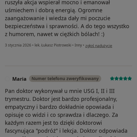
ruszyła akcja wspierał mocno i emanował
uśmiechem i dobrą energią. Ogromne
zaangażowanie i wiedza dały mi poczucie
bezpieczeństwa i sprawności. A do tego wszystko
z humorem, nawet w ciężkich bólach! :)
w opinii użytkownika Marzena
3 stycznia 2026
•
lek. Łukasz Piotrowski
•
Inny
•
zgłoś nadużycie
Maria
Numer telefonu zweryfikowany
M
Pan doktor wykonywał u mnie USG I, II i III
trymestru. Doktor jest bardzo profesjonalny,
empatyczny i bardzo dokładnie opowiada i
opisuje co widzi i co sprawdza i dlaczego. Za
każdym razem jest to dzięki doktorowi
fascynująca "podróż" i lekcja. Doktor odpowiada