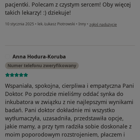
pacjentki. Polecam z czystym sercem! Oby więcej
takich lekarzy! :) dziekuje!
w opinii użytkownika Anna H.
10 stycznia 2025
•
lek. Łukasz Piotrowski
•
Inny
•
zgłoś nadużycie
Anna Hodura-Koruba
A
Numer telefonu zweryfikowany
Wspaniała, spokojna, cierpliwa i empatyczna Pani
Doktor. Po porodzie mieliśmy oddać synka do
inkubatora w związku z nie najlepszymi wynikami
badań. Pani doktor dokładnie mi wszystko
wytłumaczyła, uzasadniła, przedstawiła opcje,
jakie mamy, a przy tym radziła sobie doskonale z
moim poporodowym rozstrojeniem, płaczem i