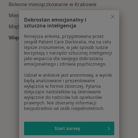
Bolesne miesiączkowanie w Krakowie
Menopauza w Krakowie
Dobrostan emocjonalny i
sztuczna inteligencja
Mięśniaki macicy w Krakowie
Niniejsza ankieta, przygotowana przez
Więcej (15)
zespół Patient Care Doctoralia, ma na celu
Więcej w kategorii: Najczęście leczone choroby
lepsze zrozumienie, w jaki sposób ludzie
korzystają z narzędzi sztucznej inteligencji
jako wsparcia dla swojego dobrostanu
emocjonalnego i zdrowia psychicznego.
Udział w ankiecie jest anonimowy, a wyniki
będą analizowane i prezentowane
wyłącznie w formie zbiorczej. Pytania
dotyczące nastolatków są skierowane
wyłącznie do rodziców lub opiekunów
prawnych. Nie zbieramy informacji
bezpośrednio od osób niepełnoletnich.
Start survey