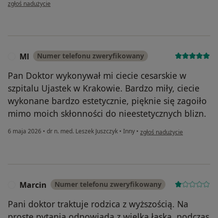
w opinii użytkownika Jagoda
zgłoś nadużycie
Ml
Numer telefonu zweryfikowany
M
Pan Doktor wykonywał mi ciecie cesarskie w
szpitalu Ujastek w Krakowie. Bardzo miły, ciecie
wykonane bardzo estetycznie, pięknie się zagoiło
mimo moich skłonności do nieestetycznych blizn.
w opinii użytkownika Ml
6 maja 2026
•
dr n. med. Leszek Juszczyk
•
Inny
•
zgłoś nadużycie
Marcin
Numer telefonu zweryfikowany
M
Pani doktor traktuje rodzica z wyższością. Na
proste pytania odpowiada z wielką łaska, podczas