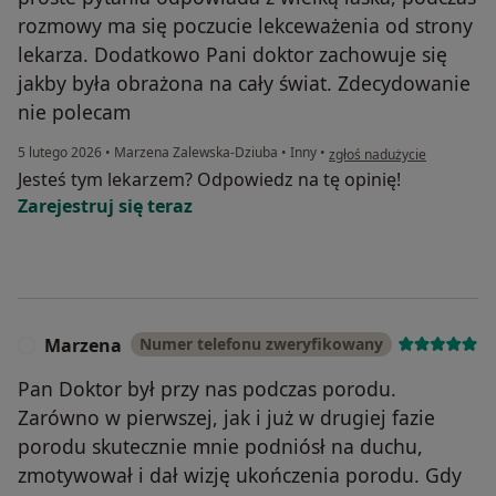
rozmowy ma się poczucie lekceważenia od strony
lekarza. Dodatkowo Pani doktor zachowuje się
jakby była obrażona na cały świat. Zdecydowanie
nie polecam
w opinii użytkownika Marci
5 lutego 2026
•
Marzena Zalewska-Dziuba
•
Inny
•
zgłoś nadużycie
Jesteś tym lekarzem? Odpowiedz na tę opinię!
Zarejestruj się teraz
Marzena
Numer telefonu zweryfikowany
M
Pan Doktor był przy nas podczas porodu.
Zarówno w pierwszej, jak i już w drugiej fazie
porodu skutecznie mnie podniósł na duchu,
zmotywował i dał wizję ukończenia porodu. Gdy