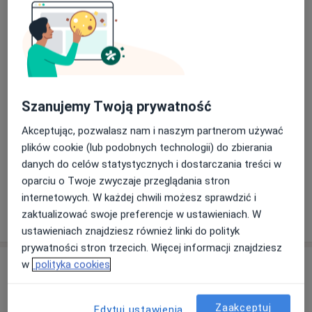
Ginekolog
129 opinii
dr n. med. Andrzej Piotr Jaworowski
Ginekolog, Perinatolog
Szanujemy Twoją prywatność
381 opinii
Akceptując, pozwalasz nam i naszym partnerom używać
lek. Jerzy Krzewiński
plików cookie (lub podobnych technologii) do zbierania
danych do celów statystycznych i dostarczania treści w
Ginekolog
oparciu o Twoje zwyczaje przeglądania stron
69 opinii
internetowych. W każdej chwili możesz sprawdzić i
zaktualizować swoje preferencje w ustawieniach. W
+ 3 Specjaliści
ustawieniach znajdziesz również linki do polityk
prywatności stron trzecich. Więcej informacji znajdziesz
Adres
w
polityka cookies
Zaakceptuj
Edytuj ustawienia