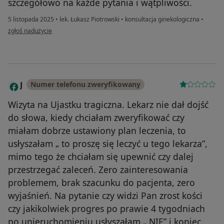
szczegółowo na każde pytania i wątpliwości.
5 listopada 2025
•
lek. Łukasz Piotrowski
•
konsultacja ginekologiczna
•
w opinii użytkownika Maria
zgłoś nadużycie
J
Numer telefonu zweryfikowany
Wizyta na Ujastku tragiczna. Lekarz nie dał dojść
do słowa, kiedy chciałam zweryfikować czy
miałam dobrze ustawiony plan leczenia, to
usłyszałam „ to proszę się leczyć u tego lekarza”,
mimo tego że chciałam się upewnić czy dalej
przestrzegać zaleceń. Zero zainteresowania
problemem, brak szacunku do pacjenta, zero
wyjaśnień. Na pytanie czy widzi Pan zrost kości
czy jakikolwiek progres po prawie 4 tygodniach
po unieruchomieniu usłyszałam „ NIE” i koniec