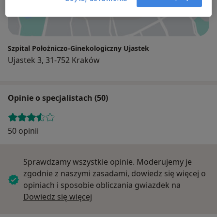
Powiększ mapę
Szpital Położniczo-Ginekologiczny Ujastek
Ujastek 3, 31-752 Kraków
Opinie o specjalistach (50)
50 opinii
Sprawdzamy wszystkie opinie. Moderujemy je
zgodnie z naszymi zasadami, dowiedz się więcej o
opiniach i sposobie obliczania gwiazdek na
Dowiedz się więcej o opiniach
Dowiedz się więcej