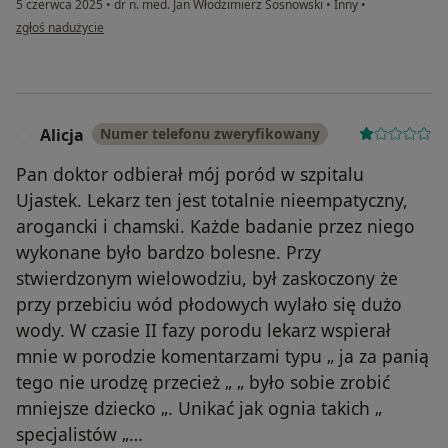
5 czerwca 2025
•
dr n. med. Jan Włodzimierz Sosnowski
•
Inny
•
w opinii użytkownika Iwona
zgłoś nadużycie
Alicja
Numer telefonu zweryfikowany
A
Pan doktor odbierał mój poród w szpitalu
Ujastek. Lekarz ten jest totalnie nieempatyczny,
arogancki i chamski. Każde badanie przez niego
wykonane było bardzo bolesne. Przy
stwierdzonym wielowodziu, był zaskoczony że
przy przebiciu wód płodowych wylało się dużo
wody. W czasie II fazy porodu lekarz wspierał
mnie w porodzie komentarzami typu „ ja za panią
tego nie urodzę przecież „ „ było sobie zrobić
mniejsze dziecko „. Unikać jak ognia takich „
specjalistów „…