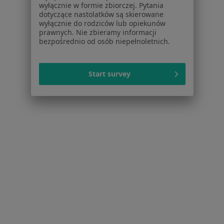
wyłącznie w formie zbiorczej. Pytania
Pokaż profil
dotyczące nastolatków są skierowane
wyłącznie do rodziców lub opiekunów
prawnych. Nie zbieramy informacji
bezpośrednio od osób niepełnoletnich.
1
2
3
Start survey
Strona Główna
Placówki
Stomatologia
Kielce
Zmień miasto
Zmień 
Serwis
Regulamin
Polityka prywatności pacjentów
Polityka prywatności profesjonalistów
Polityka prywatności dla profesjonalistów, których