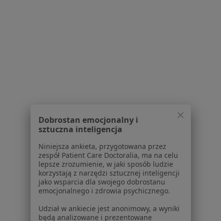
Przecznica 3, Kielce
•
Mapa
Brak dostępnych specjalistów z wolnymi terminami w tym centrum medycznym.
Pokaż profil
Dobrostan emocjonalny i
sztuczna inteligencja
Niniejsza ankieta, przygotowana przez
Przyjaciel
zespół Patient Care Doctoralia, ma na celu
lepsze zrozumienie, w jaki sposób ludzie
·
Więcej
Stomatologia, Endokrynologia, Interna
korzystają z narzędzi sztucznej inteligencji
5 opinii
jako wsparcia dla swojego dobrostanu
emocjonalnego i zdrowia psychicznego.
Na Stoku 63 A, Kielce
•
Mapa
Udział w ankiecie jest anonimowy, a wyniki
Brak dostępnych specjalistów z wolnymi terminami w tym centrum medycznym.
będą analizowane i prezentowane