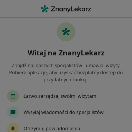
Me
Stomatologia • Kielce, świętokrzyskie
Filtry
• 1
Ubezpieczenie
Map
Stomatologia placówki w Kielcach
Witaj na ZnanyLekarz
Jak działają wyniki wyszukiwania
Znajdź najlepszych specjalistów i umawiaj wizyty.
Pobierz aplikację, aby uzyskać bezpłatny dostęp do
Wybierz swoje ubezpieczenie
przydatnych funkcji:
Łatwo zarządzaj swoimi wizytami
Wysyłaj wiadomości do specjalistów
Otrzymuj powiadomienia