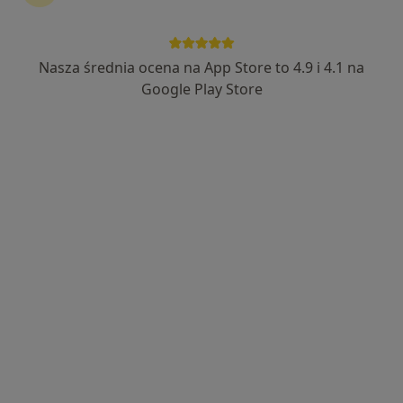
Bezpieczne płatności
Centrum Medyczne Zdrowie
Nasza średnia ocena na App Store to 4.9 i 4.1 na
·
Więcej
Stomatologia, Alergologia, Chirurgia
Google Play Store
4534 opinie
Adres 1
Adres 2
Karczówkowska 45, Kielce
•
Mapa
Konsultacja stomatologiczna
od 180 zł
Pokaż więcej usług
lek. dent. Katarzyna
lek. dent. Karolina
lek. dent. Agnieszka
Sarek-Drobniak
Juszczak
Kowalska-Szarek
stomatolog
stomatolog
stomatolog
Zobacz wszystkich 7 specjalistów