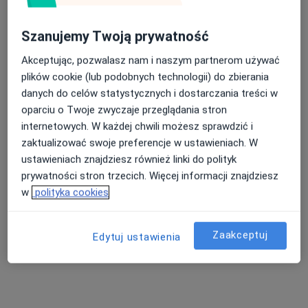
EKSTRA MED Stomatologia
·
Więcej
Stomatologia, Chirurgia stomatologiczna, Protetyka
Szanujemy Twoją prywatność
207 opinii
Akceptując, pozwalasz nam i naszym partnerom używać
Jarońskich 3, Kielce
•
Mapa
plików cookie (lub podobnych technologii) do zbierania
Konsultacja stomatologiczna
150 zł
danych do celów statystycznych i dostarczania treści w
oparciu o Twoje zwyczaje przeglądania stron
internetowych. W każdej chwili możesz sprawdzić i
zaktualizować swoje preferencje w ustawieniach. W
lek. dent. Klaudia
lek. dent. Kinga
lek. dent. Angelika
ustawieniach znajdziesz również linki do polityk
Łaskarzewska
Soboń
Sujka
stomatolog
stomatolog
stomatolog
prywatności stron trzecich. Więcej informacji znajdziesz
w
polityka cookies
Zobacz wszystkich 5 specjalistów
Brak dostępnych specjalistów z wolnymi terminami w tym centrum medycznym.
Zaakceptuj
Edytuj ustawienia
Pokaż profil