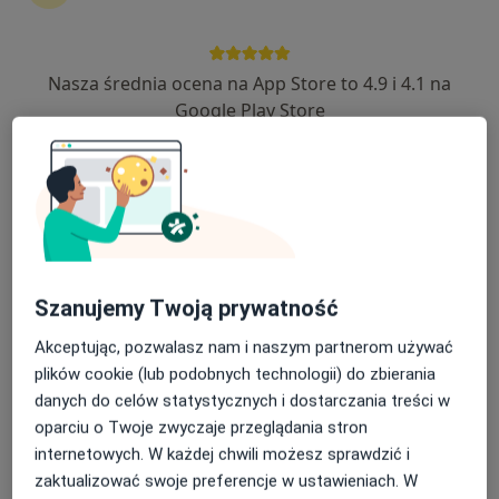
2 opinie
Sloneczna , Sulmierzyce
•
Mapa
Brak dostępnych specjalistów z wolnymi terminami w tym centrum medycznym.
Nasza średnia ocena na App Store to 4.9 i 4.1 na
Google Play Store
Pokaż profil
Szanujemy Twoją prywatność
Akceptując, pozwalasz nam i naszym partnerom używać
plików cookie (lub podobnych technologii) do zbierania
Zdrowie
danych do celów statystycznych i dostarczania treści w
·
Więcej
Stomatologia, Interna, Pediatria
oparciu o Twoje zwyczaje przeglądania stron
2 opinie
internetowych. W każdej chwili możesz sprawdzić i
Piłsudskiego 21 b, Działoszyn
•
Mapa
zaktualizować swoje preferencje w ustawieniach. W