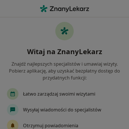
Me
Stomatologia • Działoszyn, łódzkie
Filtry
• 1
Mapa
Stomatologia placówki w Działoszynie
Witaj na ZnanyLekarz
Jak działają wyniki wyszukiwania
Znajdź najlepszych specjalistów i umawiaj wizyty.
Pobierz aplikację, aby uzyskać bezpłatny dostęp do
przydatnych funkcji:
Łatwo zarządzaj swoimi wizytami
Wysyłaj wiadomości do specjalistów
Przychodnia Lekarska Medyk
Stomatologia, Pediatria, Medycyna rodzinna
Otrzymuj powiadomienia