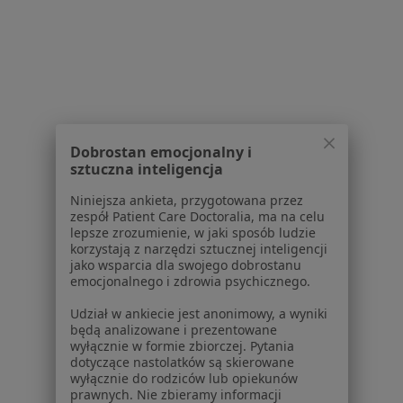
Pytania i odpowiedzi
Usługi i zabiegi
Choroby
Pomoc
Aplikacje mobilne
Blog dla pacjentów
Dobrostan emocjonalny i
Dla profesjonalistów
sztuczna inteligencja
Cennik
Niniejsza ankieta, przygotowana przez
zespół Patient Care Doctoralia, ma na celu
Dla lekarzy
lepsze zrozumienie, w jaki sposób ludzie
Dla placówek medycznych
korzystają z narzędzi sztucznej inteligencji
Noa Notes
nowość
jako wsparcia dla swojego dobrostanu
emocjonalnego i zdrowia psychicznego.
Baza wiedzy
Centrum Pomocy dla Specjalisty
Udział w ankiecie jest anonimowy, a wyniki
będą analizowane i prezentowane
Kontakt
wyłącznie w formie zbiorczej. Pytania
ZnanyLekarz - Strona główna
dotyczące nastolatków są skierowane
wyłącznie do rodziców lub opiekunów
ZnanyLekarz Sp. z o.o.
prawnych. Nie zbieramy informacji