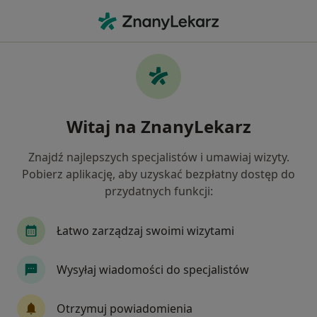
Me
Interna • Działoszyn, łódzkie
Filtry
• 1
Mapa
Interna placówki w Działoszynie
Witaj na ZnanyLekarz
Jak działają wyniki wyszukiwania
Znajdź najlepszych specjalistów i umawiaj wizyty.
Pobierz aplikację, aby uzyskać bezpłatny dostęp do
przydatnych funkcji:
Łatwo zarządzaj swoimi wizytami
Wysyłaj wiadomości do specjalistów
Zdrowie
·
Więcej
Interna, Pediatria, Stomatologia
Otrzymuj powiadomienia