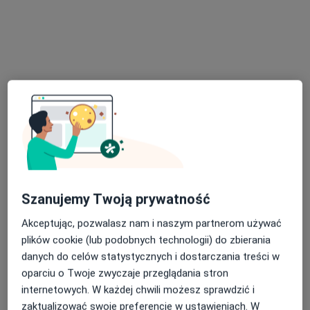
Pokaż profil
Szpital Rejonowy im. dr. Anki w
Krzepicach
Szanujemy Twoją prywatność
Interna, Geriatria
Akceptując, pozwalasz nam i naszym partnerom używać
Szkolna 1, Krzepice
•
Mapa
plików cookie (lub podobnych technologii) do zbierania
danych do celów statystycznych i dostarczania treści w
Brak dostępnych specjalistów z wolnymi terminami w tym centrum medycznym.
oparciu o Twoje zwyczaje przeglądania stron
Pokaż profil
internetowych. W każdej chwili możesz sprawdzić i
zaktualizować swoje preferencje w ustawieniach. W