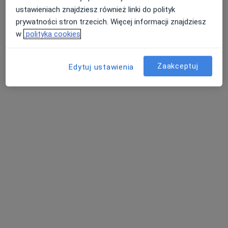
ustawieniach znajdziesz również linki do polityk
prywatności stron trzecich. Więcej informacji znajdziesz
w
polityka cookies
Zaakceptuj
Edytuj ustawienia
Przychodnia Lekarska
Interna
3 Maja 4, Krzepice
•
Mapa
Brak dostępnych specjalistów z wolnymi terminami w tym centrum medycznym.
Pokaż profil