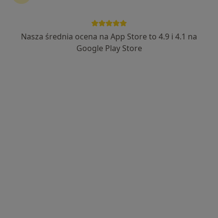
2 opinie
Piłsudskiego 21 b, Działoszyn
•
Mapa
Brak dostępnych specjalistów z wolnymi terminami w tym centrum medycznym.
Nasza średnia ocena na App Store to 4.9 i 4.1 na
Google Play Store
Pokaż profil
Ośrodek Terapii Uzależnień
Interna
Częstochowska 1, Parzymiechy
•
Mapa
Brak dostępnych specjalistów z wolnymi terminami w tym centrum medycznym.