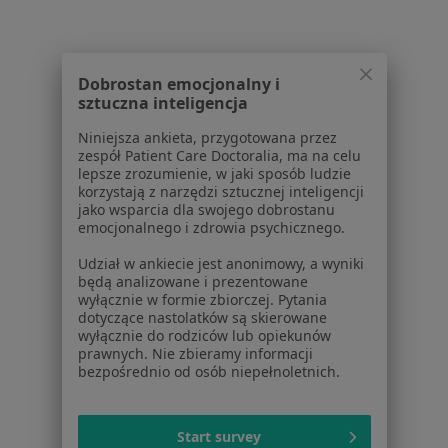
Polityka prywatności pacjentów
Polityka prywatności profesjonalistów
Polityka prywatności dla profesjonalistów, których
dane pozyskaliśmy samodzielnie
Dobrostan emocjonalny i
sztuczna inteligencja
Polityka cookies
Jak działają wyniki wyszukiwania
Niniejsza ankieta, przygotowana przez
Dostępność
zespół Patient Care Doctoralia, ma na celu
lepsze zrozumienie, w jaki sposób ludzie
O nas
korzystają z narzędzi sztucznej inteligencji
Praca
Rekrutujemy!
jako wsparcia dla swojego dobrostanu
Partnerzy
emocjonalnego i zdrowia psychicznego.
Centrum prasowe
Udział w ankiecie jest anonimowy, a wyniki
Kontakt
będą analizowane i prezentowane
wyłącznie w formie zbiorczej. Pytania
Dla pacjentów
dotyczące nastolatków są skierowane
wyłącznie do rodziców lub opiekunów
Lekarze
prawnych. Nie zbieramy informacji
Placówki medyczne
bezpośrednio od osób niepełnoletnich.
Pytania i odpowiedzi
Usługi i zabiegi
Start survey
Choroby