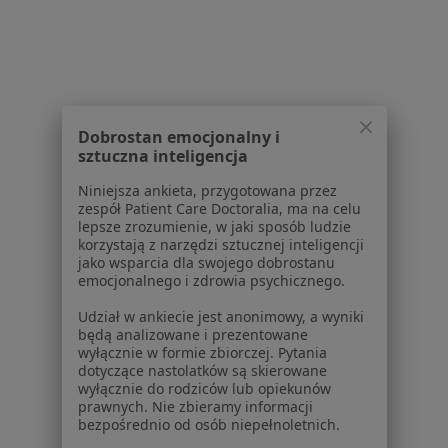
Klinika Stomatologiczna Mediroy
Dobrostan emocjonalny i
Stomatologia, Stomatologia dziecięca
sztuczna inteligencja
7 opinii
Niniejsza ankieta, przygotowana przez
zespół Patient Care Doctoralia, ma na celu
Górna 18, Bezrzecze
•
Mapa
lepsze zrozumienie, w jaki sposób ludzie
korzystają z narzędzi sztucznej inteligencji
Brak dostępnych specjalistów z wolnymi terminami w tym centrum medycznym.
jako wsparcia dla swojego dobrostanu
emocjonalnego i zdrowia psychicznego.
Pokaż profil
Udział w ankiecie jest anonimowy, a wyniki
będą analizowane i prezentowane
wyłącznie w formie zbiorczej. Pytania
dotyczące nastolatków są skierowane
wyłącznie do rodziców lub opiekunów
Strona Główna
Placówki
Stomatologia
Zmień miasto
prawnych. Nie zbieramy informacji
Bezrzecze
Zmień miasto
bezpośrednio od osób niepełnoletnich.