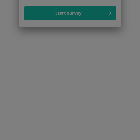
Start survey
Serwis
Regulamin
Polityka prywatności pacjentów
Polityka prywatności profesjonalistów
Polityka prywatności dla profesjonalistów, których
dane pozyskaliśmy samodzielnie
Polityka cookies
Jak działają wyniki wyszukiwania
Dostępność
O nas
Praca
Rekrutujemy!
Partnerzy
Centrum prasowe
Kontakt