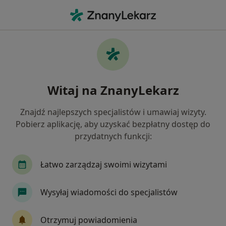
Me
Stomatologia • Bezrzecze, zachodniopomorskie
Filtry
• 1
Mapa
Stomatologia placówki w Bezrzeczu
Witaj na ZnanyLekarz
Jak działają wyniki wyszukiwania
Znajdź najlepszych specjalistów i umawiaj wizyty.
Pobierz aplikację, aby uzyskać bezpłatny dostęp do
przydatnych funkcji:
Łatwo zarządzaj swoimi wizytami
Wysyłaj wiadomości do specjalistów
Biała Szuflada
Stomatologia, Chirurgia stomatologiczna, Chirurgia
Otrzymuj powiadomienia