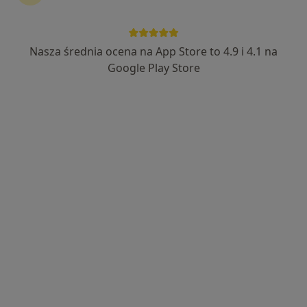
·
Więcej
szczękowa
92 opinie
Koralowa 86, Szczecin
•
Mapa
Nasza średnia ocena na App Store to 4.9 i 4.1 na
Konsultacja stomatologiczna
Google Play Store
lek. dent. Klara
lek. dent. Bartosz
lek. dent. Tomasz
Wieczorkiewicz
Bajger
Zając
stomatolog
stomatolog
stomatolog
Zobacz wszystkich 6 specjalistów
Brak dostępnych specjalistów z wolnymi terminami w tym centrum medycznym.
Pokaż profil