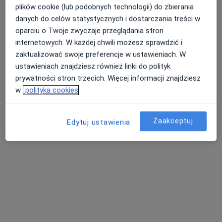
Koralowa 98, Szczecin
•
Mapa
plików cookie (lub podobnych technologii) do zbierania
danych do celów statystycznych i dostarczania treści w
Konsultacja stomatologiczna
200 zł
oparciu o Twoje zwyczaje przeglądania stron
Pokaż więcej usług
internetowych. W każdej chwili możesz sprawdzić i
zaktualizować swoje preferencje w ustawieniach. W
ustawieniach znajdziesz również linki do polityk
lek. dent. Monika
prywatności stron trzecich. Więcej informacji znajdziesz
Markowicz
w
polityka cookies
stomatolog
Brak dostępnych specjalistów z wolnymi terminami w tym centrum medycznym.
Zaakceptuj
Edytuj ustawienia
Pokaż profil
Dostępni specjaliści
Specjaliści znajdują się poza Bezrzecze,
zachodniopomorskie, w obszarach bliskich Twojemu
wyszukiwaniu.