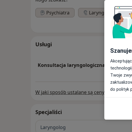
Psychiatra
Laryngolog
Usługi
Szanuje
Akceptując
Konsultacja laryngologiczna
technologii
Twoje zwyc
zaktualizo
do polityk 
W jaki sposób ustalane są ceny?
Specjaliści
Laryngolog