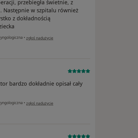
racji, przebiegła świetnie, z
Następnie w szpitalu również
stko z dokładnością
ziecka
w opinii użytkownika Teresa
ryngologiczna
•
zgłoś nadużycie
or bardzo dokładnie opisał cały
w opinii użytkownika Patrycja
ryngologiczna
•
zgłoś nadużycie