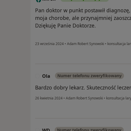
Pan doktor w punkt postawił diagnozę,
moja chorobe, ale przynajmniej zaoszcz
Dziękuję Panie Doktorze.
23 września 2024
•
Adam Robert Synowski
•
konsultacja la
Ola
Numer telefonu zweryfikowany
O
Bardzo dobry lekarz. Skuteczność lecz
26 kwietnia 2024
•
Adam Robert Synowski
•
konsultacja lar
WD
Numer telefonu zweryfikowany
W