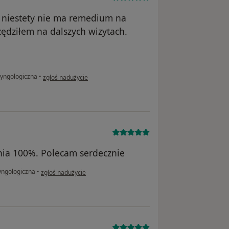
 niestety nie ma remedium na
ędziłem na dalszych wizytach.
w opinii użytkownika Mirek
ryngologiczna
•
zgłoś nadużycie
enia 100%. Polecam serdecznie
w opinii użytkownika Ola
yngologiczna
•
zgłoś nadużycie