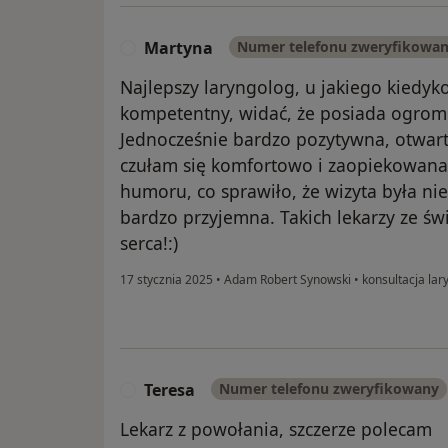
Martyna
Numer telefonu zweryfikowa
M
Najlepszy laryngolog, u jakiego kiedyk
kompetentny, widać, że posiada ogrom
Jednocześnie bardzo pozytywna, otwarta
czułam się komfortowo i zaopiekowana
humoru, co sprawiło, że wizyta była nie
bardzo przyjemna. Takich lekarzy ze św
serca!:)
17 stycznia 2025
•
Adam Robert Synowski
•
konsultacja lar
Teresa
Numer telefonu zweryfikowany
T
Lekarz z powołania, szczerze polecam