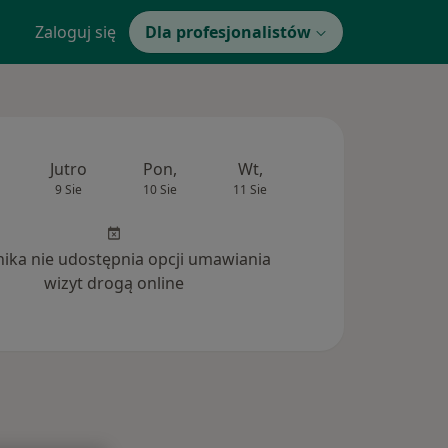
Zaloguj się
Dla profesjonalistów
Jutro
Pon,
Wt,
Śr,
Czw
9 Sie
10 Sie
11 Sie
12 Sie
13 Si
inika nie udostępnia opcji umawiania
wizyt drogą online