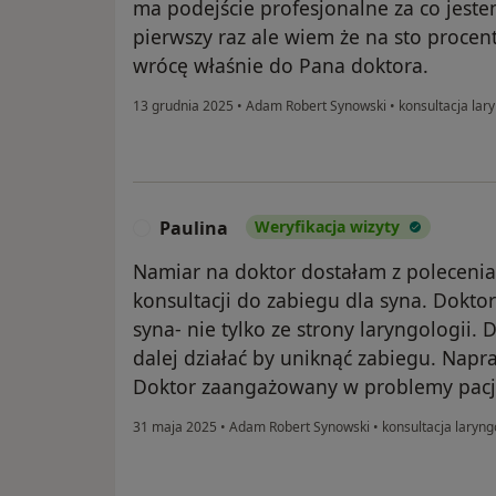
ma podejście profesjonalne za co jest
pierwszy raz ale wiem że na sto procent
wrócę właśnie do Pana doktora.
13 grudnia 2025
•
Adam Robert Synowski
•
konsultacja lar
Paulina
Weryfikacja wizyty
P
Namiar na doktor dostałam z polecenia
konsultacji do zabiegu dla syna. Dokto
syna- nie tylko ze strony laryngologii.
dalej działać by uniknąć zabiegu. Napr
Doktor zaangażowany w problemy pacj
31 maja 2025
•
Adam Robert Synowski
•
konsultacja laryng