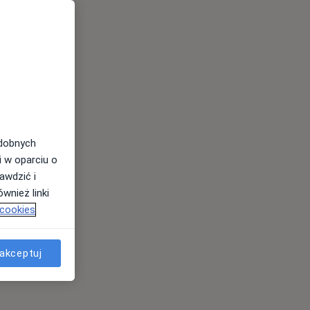
odobnych
i w oparciu o
awdzić i
wnież linki
 cookies
akceptuj