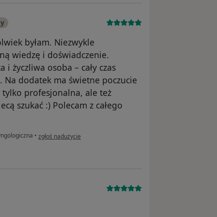
ny
olwiek byłam. Niezwykle
ną wiedzę i doświadczenie.
 i życzliwa osoba – cały czas
. Na dodatek ma świetne poczucie
 tylko profesjonalna, ale też
iecą szukać :) Polecam z całego
w opinii użytkownika Martyna
yngologiczna
•
zgłoś nadużycie