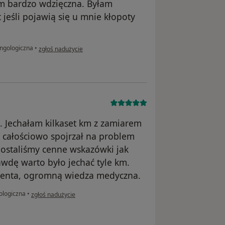
em bardzo wdzięczna. Byłam
 jeśli pojawią się u mnie kłopoty
w opinii użytkownika Edyta
yngologiczna
•
zgłoś nadużycie
. Jechałam kilkaset km z zamiarem
r całościowo spojrzał na problem
 Dostaliśmy cenne wskazówki jak
awdę warto było jechać tyle km.
enta, ogromną wiedza medyczna.
w opinii użytkownika Paulina
ologiczna
•
zgłoś nadużycie