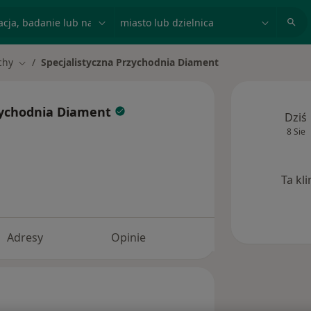
acja, badanie lub nazwisko
miasto lub dzielnica
chy
Specjalistyczna Przychodnia Diament
miasto
Zmień miasto
rzychodnia Diament
Dziś
8 Sie
Ta kl
Adresy
Opinie