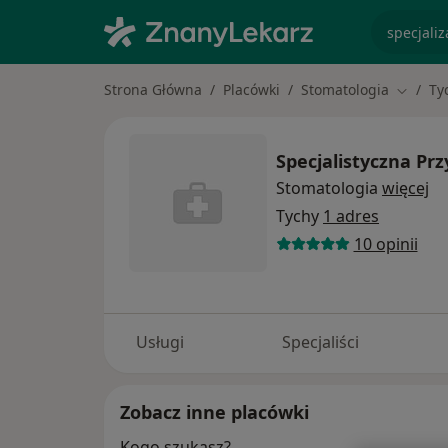
specjaliz
Strona Główna
Placówki
Stomatologia
Ty
Zmień 
Specjalistyczna P
Stomatologia
więcej
Tychy
1 adres
10 opinii
Usługi
Specjaliści
Zobacz inne placówki
Kogo szukasz?