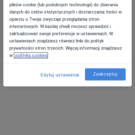
plików cookie (lub podobnych technologii) do zbierania
danych do celów statystycznych i dostarczania treści w
oparciu o Twoje zwyczaje przeglądania stron
internetowych. W każdej chwili możesz sprawdzić i
zaktualizować swoje preferencje w ustawieniach. W
ustawieniach znajdziesz również linki do polityk
prywatności stron trzecich. Więcej informacji znajdziesz
w
polityka cookies
Bezpieczne płatności
Śląski Ośrodek Onkologii Sanivitas
Zaakceptuj
Edytuj ustawienia
·
Więcej
Radiologia, Medycyna rodzinna, Endokrynologia
783 opinie
Adres 1
Adres 2
Ul. Wolności 299, Zabrze
•
Mapa
USG piersi
200 zł