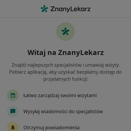
Me
Radiologia • Siemianowice Śląskie, śląskie
Filtry
• 1
Mapa
Radiologia placówki w Siemianowicach
Witaj na ZnanyLekarz
Śląskich
Jak działają wyniki wyszukiwania
Znajdź najlepszych specjalistów i umawiaj wizyty.
Pobierz aplikację, aby uzyskać bezpłatny dostęp do
przydatnych funkcji:
Łatwo zarządzaj swoimi wizytami
Wysyłaj wiadomości do specjalistów
HolsäMed - Centrum Medyczne
Otrzymuj powiadomienia
·
Więcej
Radiologia, Diagnostyka, Endokrynologia