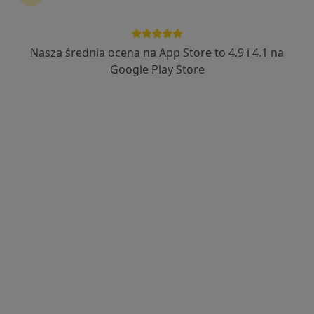
1342 opinie
Kotlarza 6, Katowice
•
Mapa
Nasza średnia ocena na App Store to 4.9 i 4.1 na
Brak dostępnych specjalistów z wolnymi terminami w tym centrum medycznym.
Google Play Store
Pokaż profil
Dostępni specjaliści
Specjaliści znajdują się poza Siemianowice Śląskie,
śląskie, w obszarach bliskich Twojemu
wyszukiwaniu.