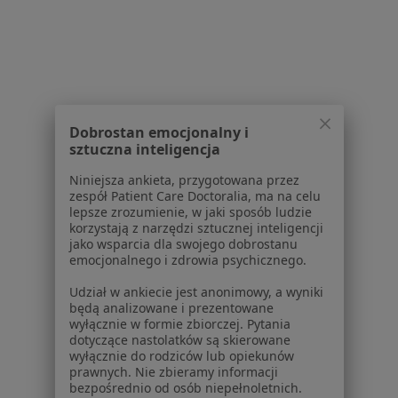
Diagnostyka Laboratorium oddziału Śląsk
Dobrostan emocjonalny i
·
Więcej
sztuczna inteligencja
Radiologia, Interna, Medycyna rodzinna
37 opinii
Niniejsza ankieta, przygotowana przez
zespół Patient Care Doctoralia, ma na celu
Karłowicza 11, Katowice
•
Mapa
lepsze zrozumienie, w jaki sposób ludzie
korzystają z narzędzi sztucznej inteligencji
Brak dostępnych specjalistów z wolnymi terminami w tym centrum medycznym.
jako wsparcia dla swojego dobrostanu
emocjonalnego i zdrowia psychicznego.
Pokaż profil
Udział w ankiecie jest anonimowy, a wyniki
będą analizowane i prezentowane
wyłącznie w formie zbiorczej. Pytania
dotyczące nastolatków są skierowane
wyłącznie do rodziców lub opiekunów
Strona Główna
Placówki
Radiologia
Zmień miasto
prawnych. Nie zbieramy informacji
Siemianowice Śląskie
Zmień miasto
bezpośrednio od osób niepełnoletnich.