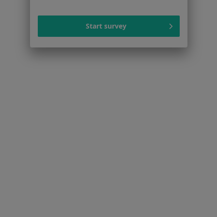
Start survey
Serwis
Regulamin
Polityka prywatności pacjentów
Polityka prywatności profesjonalistów
Polityka prywatności dla profesjonalistów, których
dane pozyskaliśmy samodzielnie
Polityka cookies
Jak działają wyniki wyszukiwania
Dostępność
O nas
Praca
Rekrutujemy!
Partnerzy
Centrum prasowe