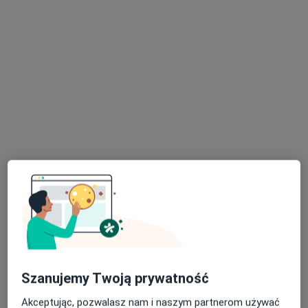
Bezpieczne płatności
INTER-MED BĘDZIN
·
Więcej
Radiologia, Interna, Chirurgia
2299 opinii
Ignacego Krasickiego 14, Będzin
•
Mapa
Konsultacja radiologiczna
Brak dostępnych specjalistów z wolnymi terminami w tym centrum medycznym.
Szanujemy Twoją prywatność
Pokaż profil
Akceptując, pozwalasz nam i naszym partnerom używać